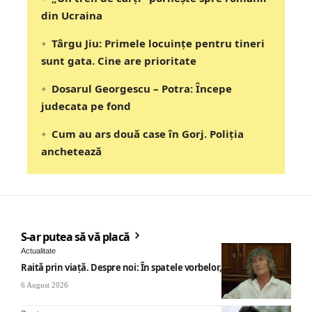
din Ucraina
Târgu Jiu: Primele locuințe pentru tineri
sunt gata. Cine are prioritate
Dosarul Georgescu – Potra: Începe
judecata pe fond
Cum au ars două case în Gorj. Poliția
anchetează
S-ar putea să vă placă
Actualitate
Raită prin viață. Despre noi: În spatele vorbelor, „nemicuri”
6 August 2026