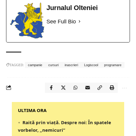
Jurnalul Olteniei
See Full Bio
TAGGED:
campanie
cursuri
inascrieri
Logiscool
programare
‎‎‎‎‎‎‎ULTIMA ORA
Raită prin viață. Despre noi: În spatele
vorbelor, „nemicuri”