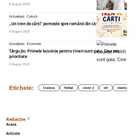
6 August 2026
Actualitate
Cultură
„Un tren de cărți” pornește spre românii din Ucraina
6 August 2026
Actualitate
Economie
Târgu Jiu: Primele locuințe pentru tineri sunt gata. Cine are
prioritate
6 August 2026
Etichete:
Craiova
fotbal
cover 2
olt
slatina
Redacție
Acasa
Articole