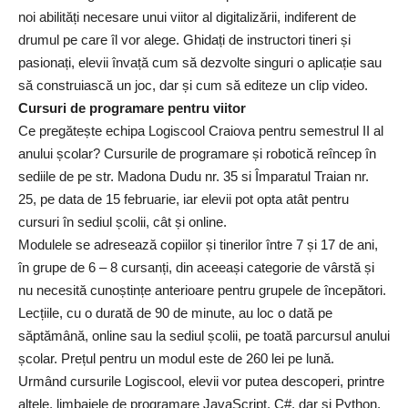
noi abilități necesare unui viitor al digitalizării, indiferent de
drumul pe care îl vor alege. Ghidați de instructori tineri și
pasionați, elevii învață cum să dezvolte singuri o aplicație sau
să construiască un joc, dar și cum să editeze un clip video.
Cursuri de programare pentru viitor
Ce pregătește echipa Logiscool Craiova pentru semestrul II al
anului școlar? Cursurile de programare și robotică reîncep în
sediile de pe str. Madona Dudu nr. 35 si Împaratul Traian nr.
25, pe data de 15 februarie, iar elevii pot opta atât pentru
cursuri în sediul școlii, cât și online.
Modulele se adresează copiilor și tinerilor între 7 și 17 de ani,
în grupe de 6 – 8 cursanți, din aceeași categorie de vârstă și
nu necesită cunoștințe anterioare pentru grupele de începători.
Lecțiile, cu o durată de 90 de minute, au loc o dată pe
săptămână, online sau la sediul școlii, pe toată parcursul anului
școlar. Prețul pentru un modul este de 260 lei pe lună.
Urmând cursurile Logiscool, elevii vor putea descoperi, printre
altele, limbajele de programare JavaScript, C#, dar și Python,