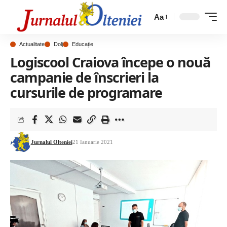
Aa
Actualitate
Dolj
Educație
Logiscool Craiova începe o nouă
campanie de înscrieri la
cursurile de programare
Jurnalul Olteniei
21 Ianuarie 2021