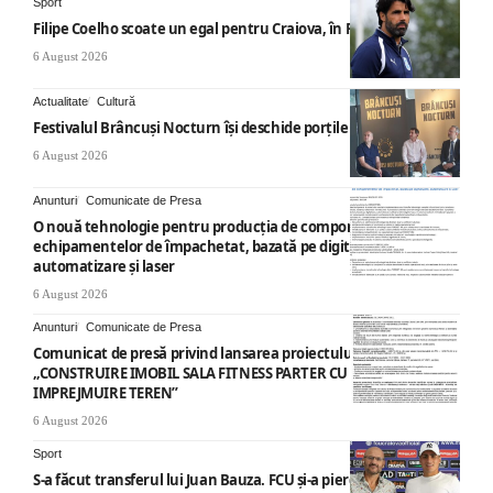
Sport
Filipe Coelho scoate un egal pentru Craiova, în Finlanda
6 August 2026
Actualitate
Cultură
Festivalul Brâncuși Nocturn își deschide porțile la Târgu Jiu
6 August 2026
Anunturi
Comunicate de Presa
O nouă tehnologie pentru producția de componente ale
echipamentelor de împachetat, bazată pe digitalizare,
automatizare și laser
6 August 2026
Anunturi
Comunicate de Presa
Comunicat de presă privind lansarea proiectului cu titlul
„CONSTRUIRE IMOBIL SALA FITNESS PARTER CU SUPANTA SI
IMPREJMUIRE TEREN”
6 August 2026
Sport
S-a făcut transferul lui Juan Bauza. FCU și-a pierdut vedeta