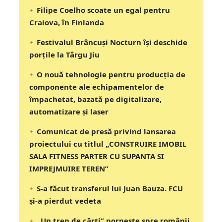
Filipe Coelho scoate un egal pentru
Craiova, în Finlanda
Festivalul Brâncuși Nocturn își deschide
porțile la Târgu Jiu
O nouă tehnologie pentru producția de
componente ale echipamentelor de
împachetat, bazată pe digitalizare,
automatizare și laser
Comunicat de presă privind lansarea
proiectului cu titlul „CONSTRUIRE IMOBIL
SALA FITNESS PARTER CU SUPANTA SI
IMPREJMUIRE TEREN”
S-a făcut transferul lui Juan Bauza. FCU
și-a pierdut vedeta
„Un tren de cărți” pornește spre românii