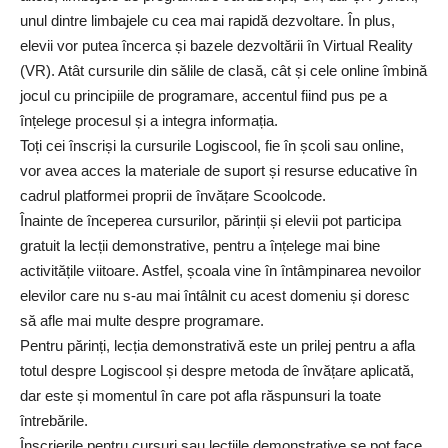
unul dintre limbajele cu cea mai rapidă dezvoltare. În plus,
elevii vor putea încerca și bazele dezvoltării în Virtual Reality
(VR). Atât cursurile din sălile de clasă, cât și cele online îmbină
jocul cu principiile de programare, accentul fiind pus pe a
înțelege procesul și a integra informația.
Toți cei înscriși la cursurile Logiscool, fie în școli sau online,
vor avea acces la materiale de suport și resurse educative în
cadrul platformei proprii de învățare Scoolcode.
Înainte de începerea cursurilor, părinții și elevii pot participa
gratuit la lecții demonstrative, pentru a înțelege mai bine
activitățile viitoare. Astfel, școala vine în întâmpinarea nevoilor
elevilor care nu s-au mai întâlnit cu acest domeniu și doresc
să afle mai multe despre programare.
Pentru părinți, lecția demonstrativă este un prilej pentru a afla
totul despre Logiscool și despre metoda de învățare aplicată,
dar este și momentul în care pot afla răspunsuri la toate
întrebările.
Înscrierile pentru cursuri sau lecțiile demonstrative se pot face