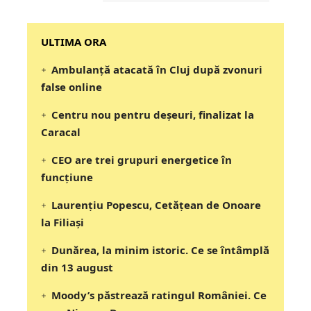
‎‎‎‎‎‎‎ULTIMA ORA
Ambulanță atacată în Cluj după zvonuri
false online
Centru nou pentru deșeuri, finalizat la
Caracal
CEO are trei grupuri energetice în
funcțiune
Laurențiu Popescu, Cetățean de Onoare
la Filiași
Dunărea, la minim istoric. Ce se întâmplă
din 13 august
Moody’s păstrează ratingul României. Ce