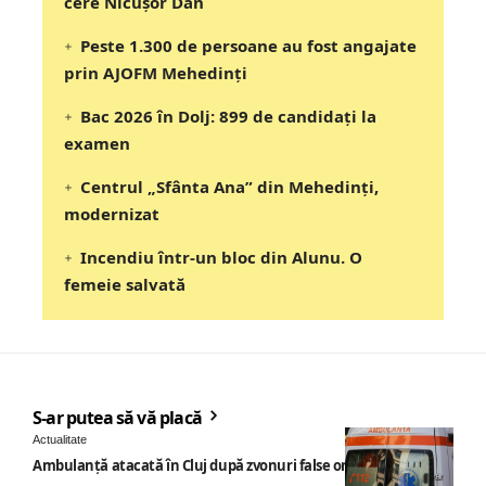
cere Nicușor Dan
Peste 1.300 de persoane au fost angajate
prin AJOFM Mehedinți
Bac 2026 în Dolj: 899 de candidați la
examen
Centrul „Sfânta Ana” din Mehedinți,
modernizat
Incendiu într-un bloc din Alunu. O
femeie salvată
S-ar putea să vă placă
Actualitate
Ambulanță atacată în Cluj după zvonuri false online