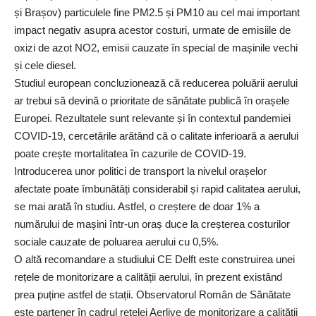
și Brașov) particulele fine PM2.5 și PM10 au cel mai important
impact negativ asupra acestor costuri, urmate de emisiile de
oxizi de azot NO2, emisii cauzate în special de mașinile vechi
și cele diesel.
Studiul european concluzionează că reducerea poluării aerului
ar trebui să devină o prioritate de sănătate publică în orașele
Europei. Rezultatele sunt relevante și în contextul pandemiei
COVID-19, cercetările arătând că o calitate inferioară a aerului
poate crește mortalitatea în cazurile de COVID-19.
Introducerea unor politici de transport la nivelul orașelor
afectate poate îmbunătăți considerabil și rapid calitatea aerului,
se mai arată în studiu. Astfel, o creștere de doar 1% a
numărului de mașini într-un oraș duce la creșterea costurilor
sociale cauzate de poluarea aerului cu 0,5%.
O altă recomandare a studiului CE Delft este construirea unei
rețele de monitorizare a calității aerului, în prezent existând
prea puține astfel de stații. Observatorul Român de Sănătate
este partener în cadrul rețelei Aerlive de monitorizare a calității