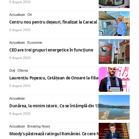
9 August 2026
Actualitate
Olt
Centru nou pentru deșeuri, finalizat la Caracal
9 August 2026
Actualitate
Economie
CEO are trei grupuri energetice în funcțiune
9 August 2026
Dolj
Oltenia
Laurențiu Popescu, Cetățean de Onoare la Filiași
9 August 2026
Actualitate
Dunărea, la minim istoric. Ce se întâmplă din 13 august
8 August 2026
Actualitate
Breaking News
Moody’s păstrează ratingul României. Ce cere Nicușor Dan