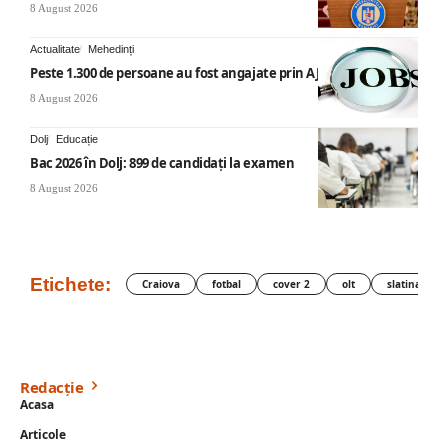
8 August 2026
Actualitate
Mehedinți
Peste 1.300 de persoane au fost angajate prin AJOFM Mehedinți
8 August 2026
Dolj
Educație
Bac 2026 în Dolj: 899 de candidați la examen
8 August 2026
Etichete:
Craiova
fotbal
cover 2
olt
slatina
Redacție
Acasa
Articole