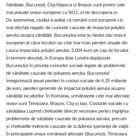
Sănătate, București, Cluj-Napoca și Brașov sunt printre cele
mai poluate orașe europene cu NO2, scrie descopera.ro.
De asemenea, studiul a arătat că românii sunt europenii cei
mai afectați negativ de costurile cauzate de impactul poluării
aerului asupra sănătății. Bucureștiul este la rândul său orașul
european al cărui locuitori au cele mai mari pierderi anuale din
cauza impactului poluării aerului, 3.004 euro pe cap de locuitor.
În termeni absoluți, în Europa doar Londra depășește
Bucureștiul în privința costurilor sociale legate de problemele
de sănătate cauzate de poluarea aerului. Bucureștiul
înregistrează anual pierderi în costuri sociale de 6,35 miliarde
de euro, pierderi generate de impactul poluării aerului asupra
sănătății locuitorilor. În România, următoarele cele mai afectate
orașe sunt Timișoara, Brașov, Cluj și Iași. Costurile sociale cu
sănătatea cuprind cheltuielile directe necesare pentru îngrijirea
problemelor de sănătate cauzate de poluarea aerului, precum
și cheltuielile indirecte cauzate de scăderea speranței de viață.
În principalele orașe românești afectate (București, Timișoara