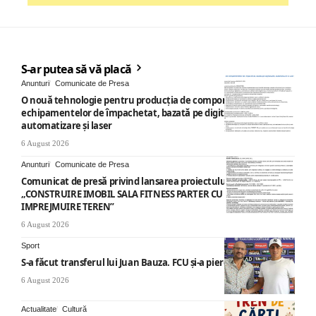
S-ar putea să vă placă
Anunturi
Comunicate de Presa
O nouă tehnologie pentru producția de componente ale
echipamentelor de împachetat, bazată pe digitalizare,
automatizare și laser
6 August 2026
Anunturi
Comunicate de Presa
Comunicat de presă privind lansarea proiectului cu titlul
„CONSTRUIRE IMOBIL SALA FITNESS PARTER CU SUPANTA SI
IMPREJMUIRE TEREN”
6 August 2026
Sport
S-a făcut transferul lui Juan Bauza. FCU și-a pierdut vedeta
6 August 2026
Actualitate
Cultură