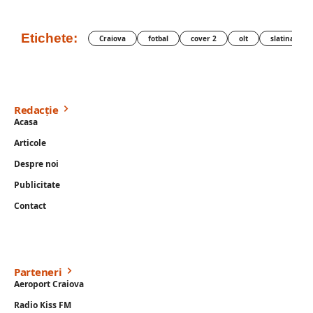
Etichete:
Craiova
fotbal
cover 2
olt
slatina
Redacție
Acasa
Articole
Despre noi
Publicitate
Contact
Parteneri
Aeroport Craiova
Radio Kiss FM