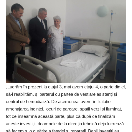
„Lucrăm în prezent la etajul 3, mai avem etajul 4, o parte din el,
să-l reabilităm, și parterul cu partea de vestiare asistenți și
centrul de hemodializă. De asemenea, avem în licitație
amenajarea incintei, locuri de parcare, spații verzi și iluminat,
tot ce înseamnă această parte, plus că după ce finalizăm
aceste investiții, doamnele de la direcția tehnică deja lucrează
să facem și o curățire a fațadei și reparații. Banii investiţi au