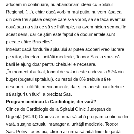
aducem în continuare, nu abandonăm ideea cu Spitalul
Regional, (…), chiar dacă vorbim mai puțin, nu vom lăsa ca
din cele trei spitale despre care s-a vorbit, să se facă eventual
două sau nu știu ce să se întâmple, nu avem niciun semnal în
acest sens, dar ce știm este faptul că documentele sunt
plecate către Bruxelles”.
Întrebat dacă fondurile spitalului ar putea acoperi vreo lucrare
pe viitor, directorul unității medicale, Teodor Sas, a spus că
banii le ajung doar pentru cheltuielile necesare.
„În momentul actual, fondul de salarii este undeva la 92% din
buget (bugetul spitalului), cu restul de 8% trebuie să te
descurci…utilități, medicamente, dar și cu acești bani trebuie
să asiguri un flux”, a precizat Sas.
Program continuu la Cardiologie, din vară?
Clinica de Cardiologie de la Spitalul Clinic Județean de
Urgență (SCJU) Craiova ar urma să aibă program continuu din
vară, susţine actualul manager al unităţii medicale, Teodor
Sas. Potrivit acestuia, clinica ar urma să aibă linie de gardă