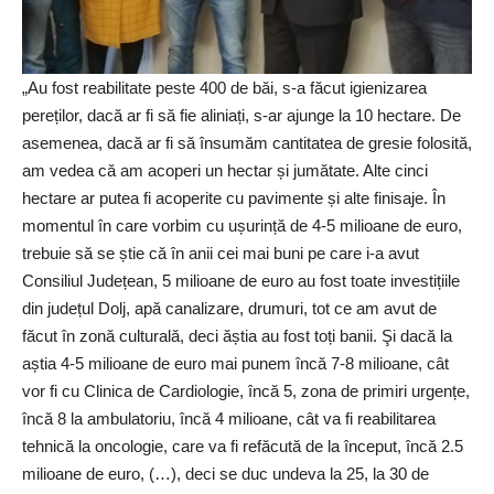
„Au fost reabilitate peste 400 de băi, s-a făcut igienizarea
pereților, dacă ar fi să fie aliniați, s-ar ajunge la 10 hectare. De
asemenea, dacă ar fi să însumăm cantitatea de gresie folosită,
am vedea că am acoperi un hectar și jumătate. Alte cinci
hectare ar putea fi acoperite cu pavimente și alte finisaje. În
momentul în care vorbim cu ușurință de 4-5 milioane de euro,
trebuie să se știe că în anii cei mai buni pe care i-a avut
Consiliul Județean, 5 milioane de euro au fost toate investițiile
din județul Dolj, apă canalizare, drumuri, tot ce am avut de
făcut în zonă culturală, deci ăștia au fost toți banii. Şi dacă la
aștia 4-5 milioane de euro mai punem încă 7-8 milioane, cât
vor fi cu Clinica de Cardiologie, încă 5, zona de primiri urgențe,
încă 8 la ambulatoriu, încă 4 milioane, cât va fi reabilitarea
tehnică la oncologie, care va fi refăcută de la început, încă 2.5
milioane de euro, (…), deci se duc undeva la 25, la 30 de