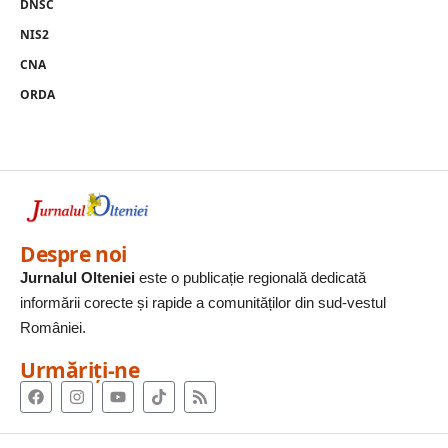
DNSC
NIS2
CNA
ORDA
Despre noi
Jurnalul Olteniei
este o publicație regională dedicată
informării corecte și rapide a comunităților din sud-vestul
României.
Urmăriți-ne