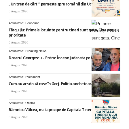
„Un tren de cărți” pornește spre românii din Ucraina
6 August 2026
Actualitate
Economie
Târgu Jiu: Primele locuințe pentru tineri sunt gata. Cine are
prioritate
6 August 2026
Actualitate
Breaking News
Dosarul Georgescu – Potra: Începe judecata pe fond
6 August 2026
Actualitate
Eveniment
Cum au ars două case în Gorj. Poliția anchetează
6 August 2026
Actualitate
Oltenia
Râmnicu Vâlcea, mai aproape de Capitala Tineretului
6 August 2026