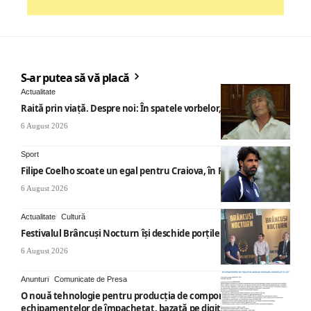
S-ar putea să vă placă
Actualitate
Raită prin viață. Despre noi: În spatele vorbelor, „nemicuri”
6 August 2026
Sport
Filipe Coelho scoate un egal pentru Craiova, în Finlanda
6 August 2026
Actualitate
Cultură
Festivalul Brâncuși Nocturn își deschide porțile la Târgu Jiu
6 August 2026
Anunturi
Comunicate de Presa
O nouă tehnologie pentru producția de componente ale
echipamentelor de împachetat, bazată pe digitalizare,