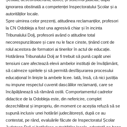
ignorarea obstinată a competenței Inspectoratului Școlar și a
autorităților locale.
Spre uimirea celor prezenți, atitudinea reclamanților, profesori
la CN Odobleja a fost una agresivă chiar și în incinta
Tribunalului Dolj, profesorii având o atitudine total
necorespunzătoare și care nu le face cinste, ținând cont de
rolul acestora de formatori ai tinerilor în actul de educație.
Hotărârea Tribunalului Dolj ar fi trebuit să pună capăt unei
tensiuni care afectează elevii ambelor instituții de învățământ,
să calmeze spiritele și să permită desfășurarea procesului
educațional în liniște la ambele licee. Iată, însă, că nici justiția
nu impune respectul cuvenit dascălilor reclamanți, care se
încăpățânează să rămână ostili. Comportamentul cadrelor
didactice de la Odobleja este, din nefericire, complet
dezechilibrat și impropriu, din moment ce aceștia refuză să se
supună inclusiv unei hotărâri judecătorești, după ce au
contestat, pe rând, evaluările făcute de Inspectoratul Școlar