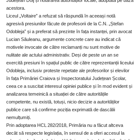
Județean Dolj și hotărârea autorităților locale, adoptată pe baza
acestora.
Liceul „Voltaire” a refuzat să răspundă în aceeași notă
agresivă presiunilor făcute de profesorii de la C.N. „Ștefan
Odobleja” și a preferat să prezinte în fața instanței, prin avocat
Lucian Săuleanu, argumente concrete care au indicat că
motivele invocate de către reclamanți nu sunt motive de
nulitate ale actului administrativ. Deși de peste un an se
exercită presiuni în spațiul public de către reprezentanții liceului
Odobleja, inclusiv proteste repetate ale profesorilor și elevilor
în fața Primăriei Craiova și Inspectoratului Județean Școlar,
ceea ce a suscitat interesul opiniei publice și în mod evident și
analizarea temeinică a situației de către autoritățile
competente, nu există, totuși, nicio decizie a autorităților
publice care să confirme poziția exprimată de dascălii
nemulțumiți.
Prin adoptarea HCL 282/2018, Primăria nu a făcut altceva
decât să respecte legislația, în sensul de a oferi accesul la