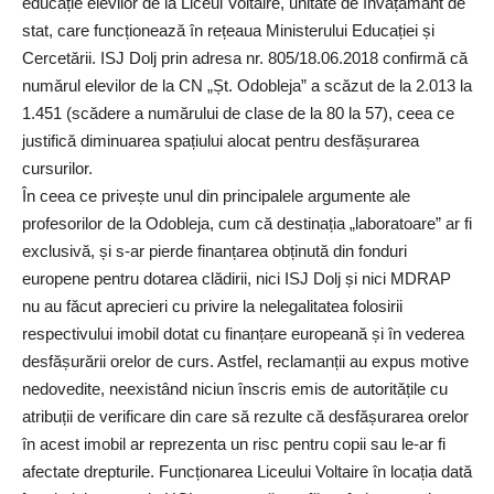
educație elevilor de la Liceul Voltaire, unitate de învățământ de
stat, care funcționează în rețeaua Ministerului Educației și
Cercetării. ISJ Dolj prin adresa nr. 805/18.06.2018 confirmă că
numărul elevilor de la CN „Șt. Odobleja” a scăzut de la 2.013 la
1.451 (scădere a numărului de clase de la 80 la 57), ceea ce
justifică diminuarea spațiului alocat pentru desfășurarea
cursurilor.
În ceea ce privește unul din principalele argumente ale
profesorilor de la Odobleja, cum că destinația „laboratoare” ar fi
exclusivă, și s-ar pierde finanțarea obținută din fonduri
europene pentru dotarea clădirii, nici ISJ Dolj și nici MDRAP
nu au făcut aprecieri cu privire la nelegalitatea folosirii
respectivului imobil dotat cu finanțare europeană și în vederea
desfășurării orelor de curs. Astfel, reclamanții au expus motive
nedovedite, neexistând niciun înscris emis de autoritățile cu
atribuții de verificare din care să rezulte că desfășurarea orelor
în acest imobil ar reprezenta un risc pentru copii sau le-ar fi
afectate drepturile. Funcționarea Liceului Voltaire în locația dată