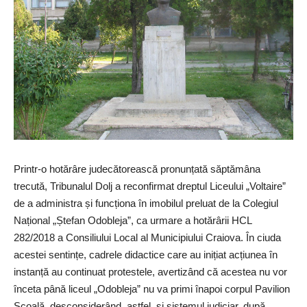
Printr-o hotărâre judecătorească pronunțată săptămâna
trecută, Tribunalul Dolj a reconfirmat dreptul Liceului „Voltaire”
de a administra și funcționa în imobilul preluat de la Colegiul
Național „Ștefan Odobleja”, ca urmare a hotărârii HCL
282/2018 a Consiliului Local al Municipiului Craiova. În ciuda
acestei sentințe, cadrele didactice care au inițiat acțiunea în
instanță au continuat protestele, avertizând că acestea nu vor
înceta până liceul „Odobleja” nu va primi înapoi corpul Pavilion
Școală, desconsiderând, astfel, și sistemul judiciar, după