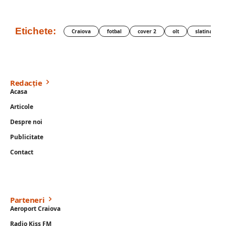
Etichete:
Craiova
fotbal
cover 2
olt
slatina
Redacție
Acasa
Articole
Despre noi
Publicitate
Contact
Parteneri
Aeroport Craiova
Radio Kiss FM