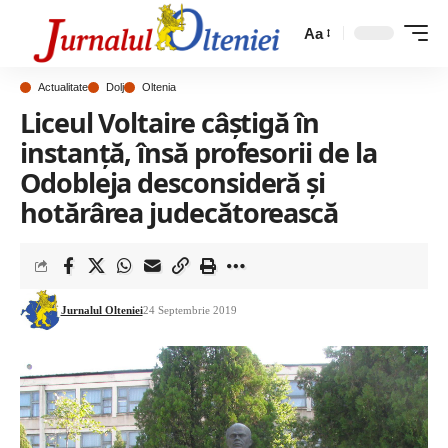
Aa
Actualitate
Dolj
Oltenia
Liceul Voltaire câștigă în
instanță, însă profesorii de la
Odobleja desconsideră și
hotărârea judecătorească
Jurnalul Olteniei
24 Septembrie 2019