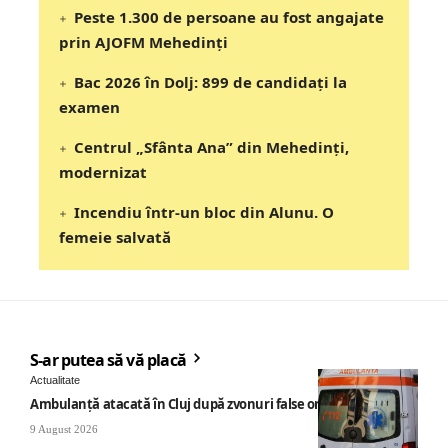
Peste 1.300 de persoane au fost angajate
prin AJOFM Mehedinți
Bac 2026 în Dolj: 899 de candidați la
examen
Centrul „Sfânta Ana” din Mehedinți,
modernizat
Incendiu într-un bloc din Alunu. O
femeie salvată
S-ar putea să vă placă
Actualitate
Ambulanță atacată în Cluj după zvonuri false online
9 August 2026