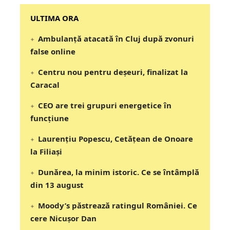
‎‎‎‎‎‎‎ULTIMA ORA
Ambulanță atacată în Cluj după zvonuri
false online
Centru nou pentru deșeuri, finalizat la
Caracal
CEO are trei grupuri energetice în
funcțiune
Laurențiu Popescu, Cetățean de Onoare
la Filiași
Dunărea, la minim istoric. Ce se întâmplă
din 13 august
Moody’s păstrează ratingul României. Ce
cere Nicușor Dan