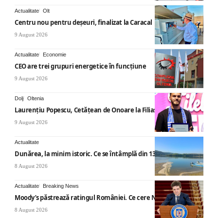
Actualitate
Olt
Centru nou pentru deșeuri, finalizat la Caracal
9 August 2026
Actualitate
Economie
CEO are trei grupuri energetice în funcțiune
9 August 2026
Dolj
Oltenia
Laurențiu Popescu, Cetățean de Onoare la Filiași
9 August 2026
Actualitate
Dunărea, la minim istoric. Ce se întâmplă din 13 august
8 August 2026
Actualitate
Breaking News
Moody’s păstrează ratingul României. Ce cere Nicușor Dan
8 August 2026