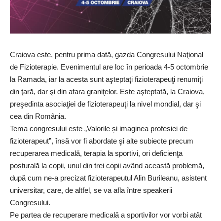
Craiova este, pentru prima dată, gazda Congresului Naţional
de Fizioterapie. Evenimentul are loc în perioada 4-5 octombrie
la Ramada, iar la acesta sunt aşteptaţi fizioterapeuţi renumiţi
din ţară, dar şi din afara graniţelor. Este aşteptată, la Craiova,
preşedinta asociaţiei de fizioterapeuţi la nivel mondial, dar şi
cea din România.
Tema congresului este „Valorile și imaginea profesiei de
fizioterapeut”, însă vor fi abordate şi alte subiecte precum
recuperarea medicală, terapia la sportivi, ori deficienţa
posturală la copii, unul din trei copii având această problemă,
după cum ne-a precizat fizioterapeutul Alin Burileanu, asistent
universitar, care, de altfel, se va afla între speakerii
Congresului.
Pe partea de recuperare medicală a sportivilor vor vorbi atât