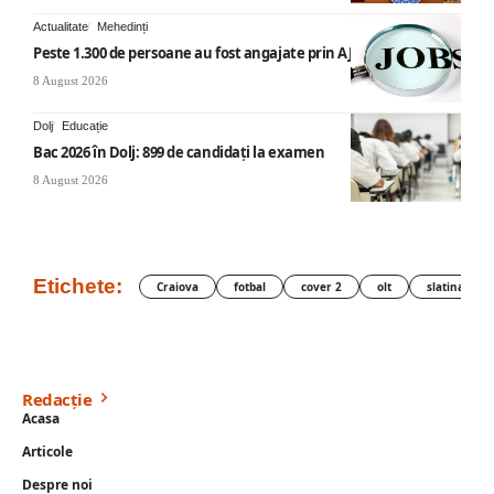
Actualitate
Mehedinți
Peste 1.300 de persoane au fost angajate prin AJOFM Mehedinți
8 August 2026
Dolj
Educație
Bac 2026 în Dolj: 899 de candidați la examen
8 August 2026
Etichete:
Craiova
fotbal
cover 2
olt
slatina
Redacție
Acasa
Articole
Despre noi