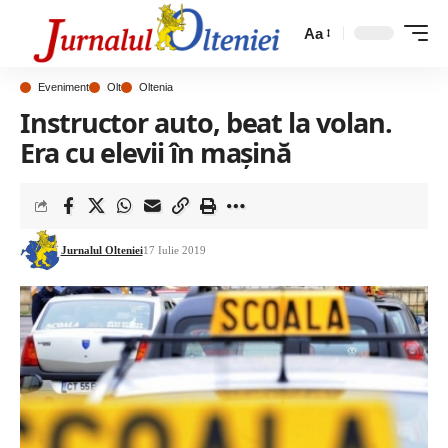
Aa
Eveniment
Olt
Oltenia
Instructor auto, beat la volan.
Era cu elevii în mașină
Jurnalul Olteniei
17 Iulie 2019