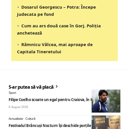
Dosarul Georgescu – Potra: Începe
judecata pe fond
Cum au ars două case în Gorj. Poliția
anchetează
Râmnicu Vâlcea, mai aproape de
Capitala Tineretului
S-ar putea să vă placă
Sport
Filipe Coelho scoate un egal pentru Craiova, în Finlanda
6 August 2026
Actualitate
Cultură
Festivalul Brâncuși Nocturn își deschide porțile la Târgu Jiu