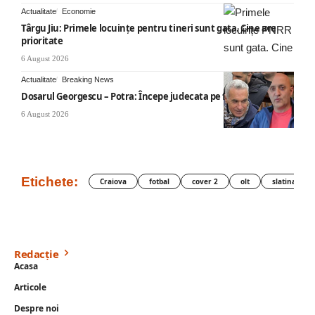
Actualitate
Economie
Târgu Jiu: Primele locuințe pentru tineri sunt gata. Cine are
prioritate
6 August 2026
Actualitate
Breaking News
Dosarul Georgescu – Potra: Începe judecata pe fond
6 August 2026
Etichete:
Craiova
fotbal
cover 2
olt
slatina
Redacție
Acasa
Articole
Despre noi