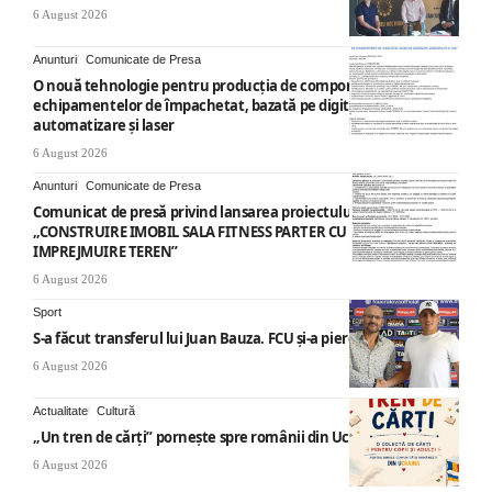
6 August 2026
Anunturi
Comunicate de Presa
O nouă tehnologie pentru producția de componente ale
echipamentelor de împachetat, bazată pe digitalizare,
automatizare și laser
6 August 2026
Anunturi
Comunicate de Presa
Comunicat de presă privind lansarea proiectului cu titlul
„CONSTRUIRE IMOBIL SALA FITNESS PARTER CU SUPANTA SI
IMPREJMUIRE TEREN”
6 August 2026
Sport
S-a făcut transferul lui Juan Bauza. FCU și-a pierdut vedeta
6 August 2026
Actualitate
Cultură
„Un tren de cărți” pornește spre românii din Ucraina
6 August 2026