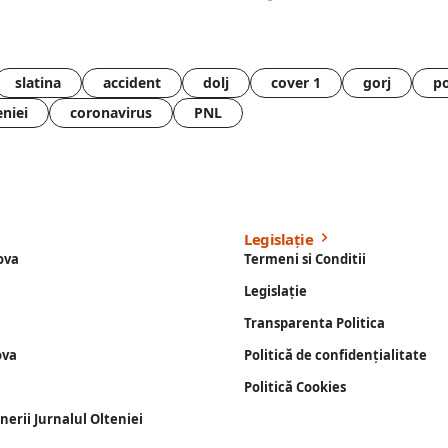
slatina
accident
dolj
cover 1
gorj
po
eniei
coronavirus
PNL
Legislație
ova
Termeni si Conditii
Legislație
Transparenta Politica
ova
Politică de confidențialitate
Politică Cookies
enerii Jurnalul Olteniei