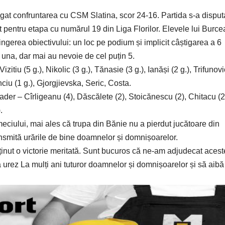
at confruntarea cu CSM Slatina, scor 24-16. Partida s-a disput
t pentru etapa cu numărul 19 din Liga Florilor. Elevele lui Burce
tingerea obiectivului: un loc pe podium și implicit câștigarea a 6
 una, dar mai au nevoie de cel puțin 5.
iu (5 g.), Nikolic (3 g.), Tănasie (3 g.), Ianăși (2 g.), Trifunovi
anciu (1 g.), Gjorgjievska, Seric, Costa.
er – Cîrligeanu (4), Dăscălete (2), Stoicănescu (2), Chitacu (2
.
 meciului, mai ales că trupa din Bănie nu a pierdut jucătoare din
ransmită urările de bine doamnelor și domnișoarelor.
ținut o victorie meritată. Sunt bucuros că ne-am adjudecat acest
 urez La mulți ani tuturor doamnelor și domnișoarelor și să aibă