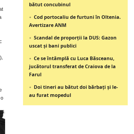
bătut concubinul
at
Cod portocaliu de furtuni în Oltenia.
a
Avertizare ANM
Scandal de proporții la DUS: Gazon
c
uscat și bani publici
),
Ce se întâmplă cu Luca Băsceanu,
jucătorul transferat de Craiova de la
Farul
Doi tineri au bătut doi bărbați și le-
e
au furat mopedul
 o