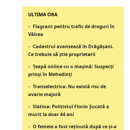
‎‎‎‎‎‎‎ULTIMA ORA
Flagrant pentru trafic de droguri în
Vâlcea
Cadastrul avansează în Drăgășani.
Ce trebuie să știe proprietarii
Țeapă online cu o mașină: Suspecți
prinși în Mehedinți
Transelectrica: Nu există risc de
avarie majoră
Slatina: Poliţistul Florin Şucată a
murit la doar 44 ani
O femeie a fost reținută după ce și-a