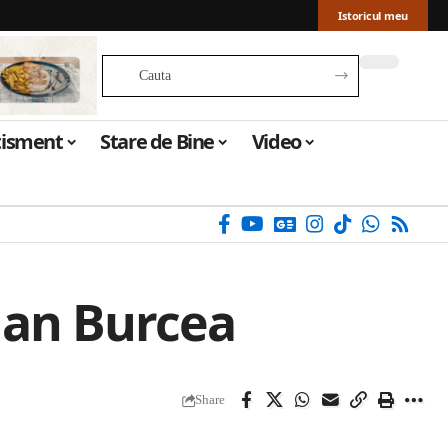
Istoricul meu
tisment
Stare de Bine
Video
dan Burcea
Share