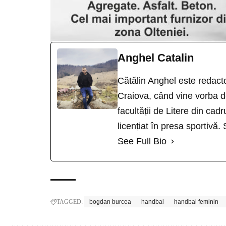
Anghel Catalin
Cătălin Anghel este redacto
Craiova, când vine vorba de
facultății de Litere din cad
licențiat în presa sportivă.
See Full Bio
TAGGED:
bogdan burcea
handbal
handbal feminin