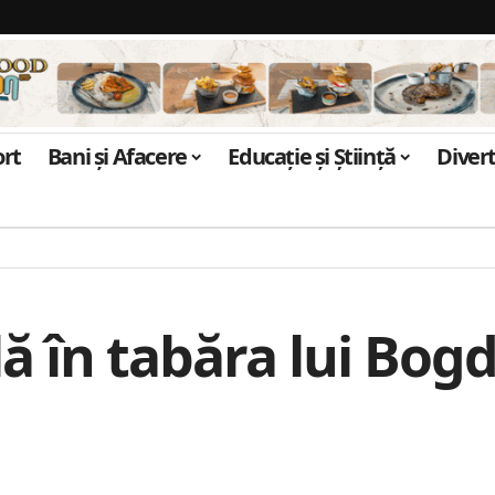
ort
Bani și Afacere
Educație și Știință
Diver
ă în tabăra lui Bog