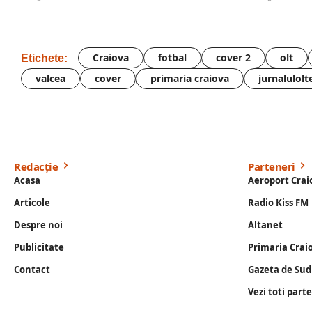
Craiova
fotbal
cover 2
olt
Etichete:
valcea
cover
primaria craiova
jurnalulolt
Redacție
Parteneri
Acasa
Aeroport Crai
Articole
Radio Kiss FM
Despre noi
Altanet
Publicitate
Primaria Crai
Contact
Gazeta de Sud
Vezi toti part