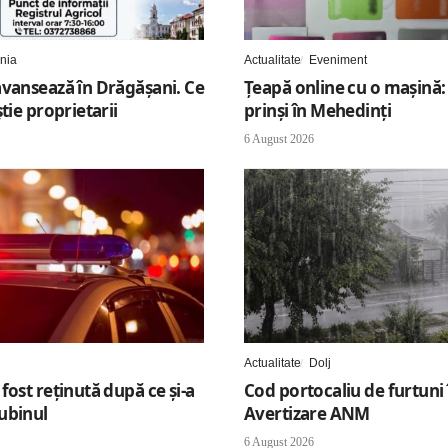
enia
Actualitate
Eveniment
avansează în Drăgășani. Ce
Țeapă online cu o mașină:
știe proprietarii
prinși în Mehedinți
6 August 2026
Actualitate
Dolj
fost reținută după ce și-a
Cod portocaliu de furtuni 
ubinul
Avertizare ANM
6 August 2026