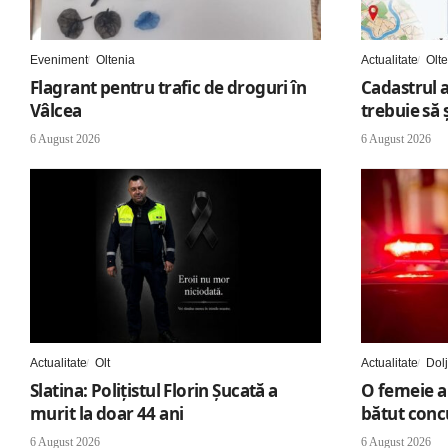
Eveniment
Oltenia
Actualitate
Olt
Flagrant pentru trafic de droguri în
Cadastrul 
Vâlcea
trebuie să 
6 August 2026
6 August 2026
Actualitate
Olt
Actualitate
Dolj
Slatina: Poliţistul Florin Şucată a
O femeie a 
murit la doar 44 ani
bătut conc
6 August 2026
6 August 2026