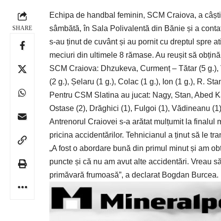
Echipa de handbal feminin, SCM Craiova, a câștig
sâmbătă, în Sala Polivalentă din Bănie și a conta
SHARE
s-au ținut de cuvânt și au pornit cu dreptul spre a
meciuri din ultimele 8 rămase. Au reușit să obțină
SCM Craiova: Dhzukeva, Curmenț – Tătar (5 g.), Vizit
(2 g.), Șelaru (1 g.), Colac (1 g.), Ion (1 g.), R. St
Pentru CSM Slatina au jucat: Nagy, Stan, Abed Kad
Ostase (2), Drăghici (1), Fulgoi (1), Vădineanu (1)
Antrenorul Craiovei s-a arătat mulțumit la finalul
pricina accidentărilor. Tehnicianul a ținut să le t
„A fost o abordare bună din primul minut și am ob
puncte și că nu am avut alte accidentări. Vreau să
primăvară frumoasă”, a declarat Bogdan Burcea.