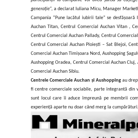
participanții la campanie vor avea șansa să câștige
generație”,
a declarat Iuliana Micu, Manager Market
Campania ”Pune lacătul iubirii tale” se desfășoară 
Auchan Titan, Centrul Comercial Auchan Vitan , Ce
Centrul Comercial Auchan Pallady, Centrul Comercial
Centrul Comercial Auchan Ploiești – Sat Blejoi, Ce
Comercial Auchan Timișoara Nord, Aushopping Șagul
Aushopping Oradea, Centrul Comercial Auchan Cluj, 
Comercial Auchan Sibiu.
Centrele Comerciale Auchan și Aushopping
au drept
fi centre comerciale sociabile, parte integrantă din 
sunt locul care îi aduce împreună pe membrii comuni
experiență aparte nu doar când merg la cumpărături, c