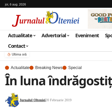
joi, 6 aug. 2026
Actualitate
Advertorial
Eveniment
Sp
Contact
Ultima oră
Actualitate
Breaking News
Special
În luna îndrăgostiți
Jurnalul Olteniei
20 Februarie 2019