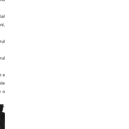
imă
ial
ni,
rul
rul
e a
ele
e o