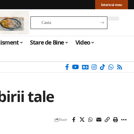
Istoricul meu
tisment
Stare de Bine
Video
irii tale
Share