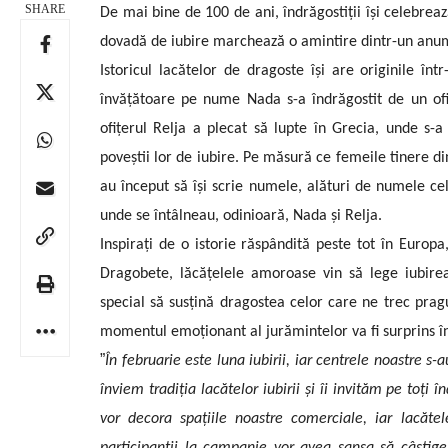
SHARE
De mai bine de 100 de ani, îndrăgostiții își celebrează
dovadă de iubire marchează o amintire dintr-un anume
Istoricul lacătelor de dragoste își are originile î
învățătoare pe nume Nada s-a îndrăgostit de un ofi
ofițerul Relja a plecat să lupte în Grecia, unde s-a
poveștii lor de iubire. Pe măsură ce femeile tinere din 
au început să își scrie numele, alături de numele cel
unde se întâlneau, odinioară, Nada și Relja.
Inspirați de o istorie răspândită peste tot în Europ
Dragobete, lăcățelele amoroase vin să lege iubirea 
special să susțină dragostea celor care ne trec pragul,
momentul emoționant al jurămintelor va fi surprins în
”
În februarie este luna iubirii, iar centrele noastre s
înviem tradiția lacătelor iubirii și îi invităm pe toți î
vor decora spațiile noastre comerciale, iar lacăte