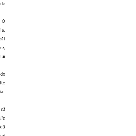
 de
. O
ia,
păt
re,
lui
 de
ite
iar
 să
ile
oți