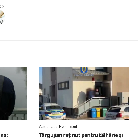
R
Actualitate
Eveniment
ina:
Târgujian reținut pentru tâlhărie și