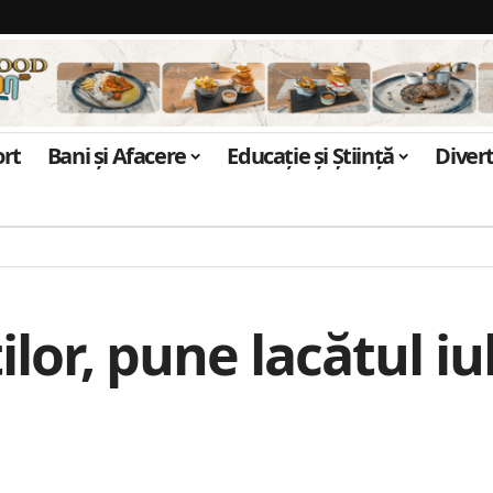
ort
Bani și Afacere
Educație și Știință
Diver
lor, pune lacătul iub