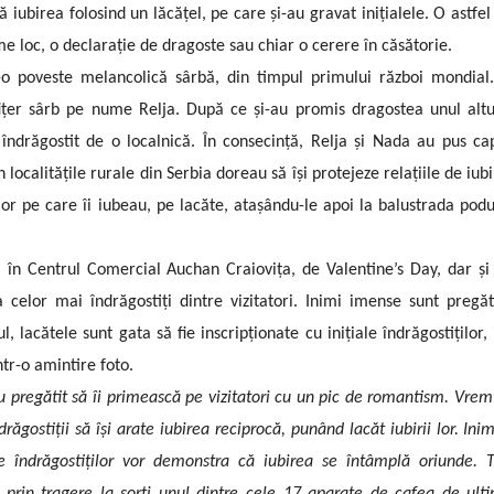
 iubirea folosind un lăcățel, pe care și-au gravat inițialele. O astfel
 loc, o declarație de dragoste sau chiar o cerere în căsătorie.
ntr-o poveste melancolică sârbă, din timpul primului război mondial
țer sârb pe nume Relja. După ce și-au promis dragostea unul altu
 îndrăgostit de o localnică. În consecință, Relja și Nada au pus ca
localitățile rurale din Serbia doreau să își protejeze relațiile de iubi
or pe care îi iubeau, pe lacăte, atașându-le apoi la balustrada podu
a, în Centrul Comercial Auchan Craiovița, de Valentine’s Day, dar și
celor mai îndrăgostiți dintre vizitatori. Inimi imense sunt pregăt
 lacătele sunt gata să fie inscripționate cu inițiale îndrăgostiților, 
tr-o amintire foto.
-au pregătit să îi primească pe vizitatori cu un pic de romantism. Vrem
ndrăgostiții să își arate iubirea reciprocă, punând lacăt iubirii lor. Inim
le îndrăgostiților vor demonstra că iubirea se întâmplă oriunde. T