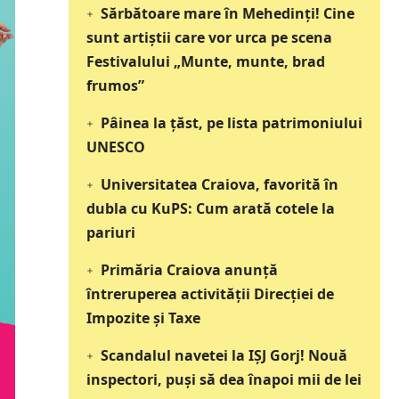
Sărbătoare mare în Mehedinți! Cine
sunt artiștii care vor urca pe scena
Festivalului „Munte, munte, brad
frumos”
Pâinea la țăst, pe lista patrimoniului
UNESCO
Universitatea Craiova, favorită în
dubla cu KuPS: Cum arată cotele la
pariuri
Primăria Craiova anunță
întreruperea activității Direcției de
Impozite și Taxe
Scandalul navetei la IȘJ Gorj! Nouă
inspectori, puși să dea înapoi mii de lei