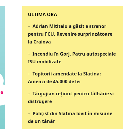
‎‎‎‎‎‎‎ULTIMA ORA
Adrian Mititelu a găsit antrenor
pentru FCU. Revenire surprinzătoare
la Craiova
Incendiu în Gorj. Patru autospeciale
ISU mobilizate
Topitorii amendate la Slatina:
Amenzi de 45.000 de lei
Târgujian reținut pentru tâlhărie și
distrugere
Polițist din Slatina lovit în misiune
de un tânăr