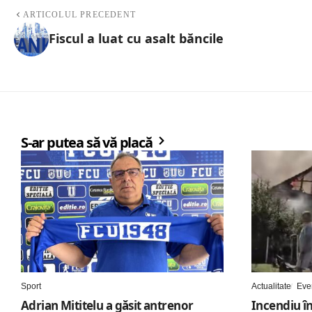
ARTICOLUL PRECEDENT
Fiscul a luat cu asalt băncile
S-ar putea să vă placă
Sport
Actualitate
Eve
Adrian Mititelu a găsit antrenor
Incendiu în