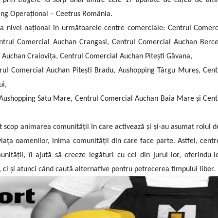
 prin tragere la sorți unul dintre cele 17 aparate de cafea de ult
ing Operațional – Ceetrus România.
la nivel național în următoarele centre comerciale: Centrul Comerc
ntrul Comercial Auchan Crangasi, Centrul Comercial Auchan Berce
 Auchan Craiovița, Centrul Comercial Auchan Pitești Găvana,
ntrul Comercial Auchan Pitești Bradu, Aushopping Târgu Mureș, Cent
ui,
Aushopping Satu Mare, Centrul Comercial Auchan Baia Mare și Cent
 scop animarea comunității în care activează și și-au asumat rolul d
viața oamenilor, inima comunității din care face parte. Astfel, centr
tății, îi ajută să creeze legături cu cei din jurul lor, oferindu-l
i și atunci când caută alternative pentru petrecerea timpului liber.