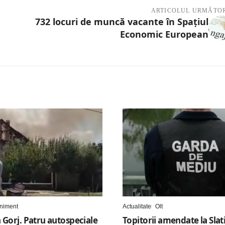
ARTICOLUL URMĂTO
732 locuri de muncă vacante în Spațiul
Economic European
niment
Actualitate
Olt
 Gorj. Patru autospeciale
Topitorii amendate la Slat