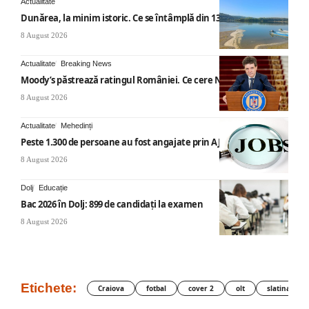
Actualitate
Dunărea, la minim istoric. Ce se întâmplă din 13 august
8 August 2026
Actualitate
Breaking News
Moody’s păstrează ratingul României. Ce cere Nicușor Dan
8 August 2026
Actualitate
Mehedinți
Peste 1.300 de persoane au fost angajate prin AJOFM Mehedinți
8 August 2026
Dolj
Educație
Bac 2026 în Dolj: 899 de candidați la examen
8 August 2026
Etichete:
Craiova
fotbal
cover 2
olt
slatina