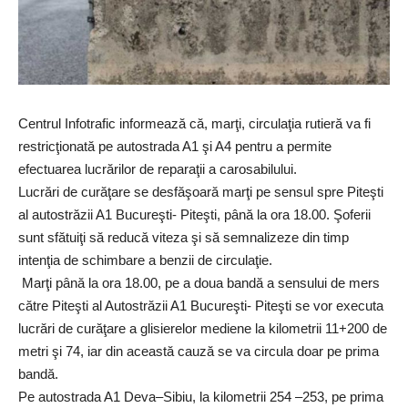
Centrul Infotrafic informează că, marţi, circulaţia rutieră va fi
restricţionată pe autostrada A1 şi A4 pentru a permite
efectuarea lucrărilor de reparaţii a carosabilului.
Lucrări de curăţare se desfăşoară marţi pe sensul spre Piteşti
al autostrăzii A1 Bucureşti- Piteşti, până la ora 18.00. Şoferii
sunt sfătuiţi să reducă viteza şi să semnalizeze din timp
intenţia de schimbare a benzii de circulaţie.
Marţi până la ora 18.00, pe a doua bandă a sensului de mers
către Piteşti al Autostrăzii A1 Bucureşti- Piteşti se vor executa
lucrări de curăţare a glisierelor mediene la kilometrii 11+200 de
metri şi 74, iar din această cauză se va circula doar pe prima
bandă.
Pe autostrada A1 Deva–Sibiu, la kilometrii 254 –253, pe prima