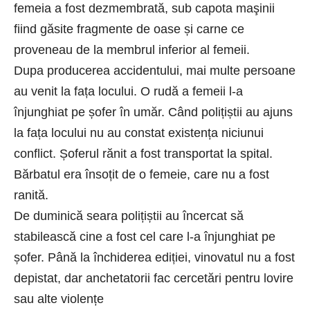
femeia a fost dezmembrată, sub capota maşinii
fiind găsite fragmente de oase și carne ce
proveneau de la membrul inferior al femeii.
Dupa producerea accidentului, mai multe persoane
au venit la fața locului. O rudă a femeii l-a
înjunghiat pe șofer în umăr. Când polițiștii au ajuns
la fața locului nu au constat existența niciunui
conflict. Șoferul rănit a fost transportat la spital.
Bărbatul era însoțit de o femeie, care nu a fost
ranită.
De duminică seara polițiștii au încercat să
stabilească cine a fost cel care l-a înjunghiat pe
șofer. Până la închiderea ediției, vinovatul nu a fost
depistat, dar anchetatorii fac cercetări pentru lovire
sau alte violențe