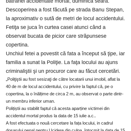
bătrânei accidentate mortal, duminică seara.
Descoperirea a fost făcută pe strada Banu Stepan,
la aproximativ o sută de metri de locul accidentului.
Fetiţa se juca în curtea casei atunci când a
observat bucata de picior care străpunsese
copertina.
Unchiul fetei a povestit că fata a început să ţipe, iar
familia a sunat la Poliţie. La faţa locului au ajuns
criminaliştii şi un procuror care au făcut cercetări.
„Poliţiştii au fost sesizaţi de către locatarii unui imobil, aflat la
40 de m de locul accidentului, cu privire la faptul că, pe o
copertina, la o înălțime de circa 2 m, au observat o parte dintr-
un membru inferior uman.
Polițiștii au stabilit faptul că acesta aparține victimei din
accidentul mortal produs la data de 15 iulie a.c..
A fost efectuata o nouă cercetare la fața locului, in cadrul
dosarului penal pentru Ucidere din culpa, întocmit la data de 15