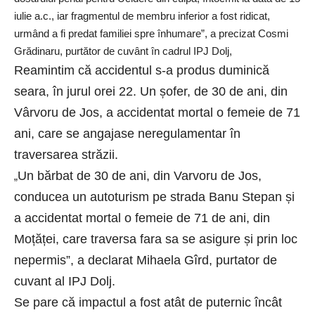
iulie a.c., iar fragmentul de membru inferior a fost ridicat,
urmând a fi predat familiei spre înhumare”, a precizat Cosmi
Grădinaru, purtător de cuvânt în cadrul IPJ Dolj,
Reamintim că accidentul s-a produs duminică
seara, în jurul orei 22. Un șofer, de 30 de ani, din
Vârvoru de Jos, a accidentat mortal o femeie de 71
ani, care se angajase neregulamentar în
traversarea străzii.
Un bărbat de 30 de ani, din Varvoru de Jos,
„
conducea un autoturism pe strada Banu Stepan și
a accidentat mortal o femeie de 71 de ani, din
Moțăței, care traversa fara sa se asigure și prin loc
nepermis”, a declarat Mihaela G
î
rd, purtator de
cuvant al IPJ Dolj.
Se pare că impactul a fost atât de puternic încât