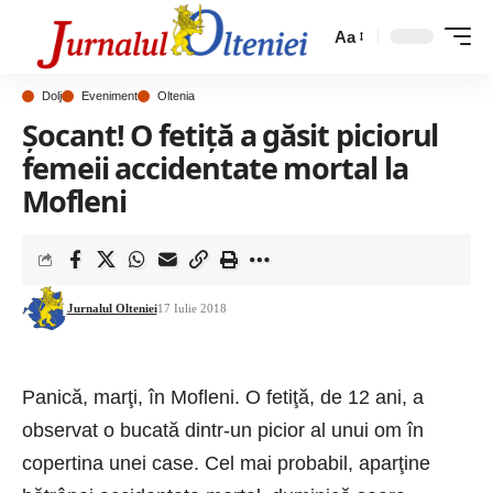
Aa
Dolj
Eveniment
Oltenia
Şocant! O fetiţă a găsit piciorul
femeii accidentate mortal la
Mofleni
Jurnalul Olteniei
17 Iulie 2018
Panic
ă, marţi, în Mofleni. O fetiţă, de 12 ani, a
observat o bucată dintr-un picior al unui om în
copertina unei case. Cel mai probabil, aparţine