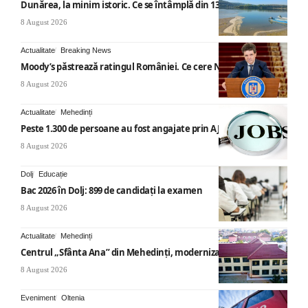
Dunărea, la minim istoric. Ce se întâmplă din 13 august
8 August 2026
Actualitate
Breaking News
Moody’s păstrează ratingul României. Ce cere Nicușor Dan
8 August 2026
Actualitate
Mehedinți
Peste 1.300 de persoane au fost angajate prin AJOFM Mehedinți
8 August 2026
Dolj
Educație
Bac 2026 în Dolj: 899 de candidați la examen
8 August 2026
Actualitate
Mehedinți
Centrul „Sfânta Ana” din Mehedinți, modernizat
8 August 2026
Eveniment
Oltenia