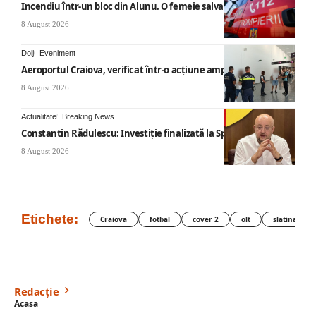
Incendiu într-un bloc din Alunu. O femeie salvată
8 August 2026
Dolj
Eveniment
Aeroportul Craiova, verificat într-o acțiune amplă
8 August 2026
Actualitate
Breaking News
Constantin Rădulescu: Investiție finalizată la Spitalul Mihăești
8 August 2026
Etichete:
Craiova
fotbal
cover 2
olt
slatina
Redacție
Acasa