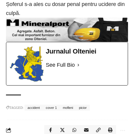
Șoferul s-a ales cu dosar penal pentru ucidere din
culpă.
Jurnalul Olteniei
See Full Bio
TAGGED:
accident
cover 1
mofleni
picior