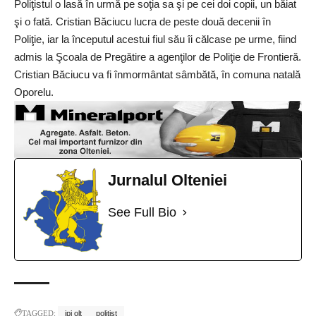
Poliţistul o lasă în urmă pe soţia sa şi pe cei doi copii, un băiat
şi o fată. Cristian Băciucu lucra de peste două decenii în
Poliţie, iar la începutul acestui fiul său îi călcase pe urme, fiind
admis la Şcoala de Pregătire a agenţilor de Poliţie de Frontieră.
Cristian Băciucu va fi înmormântat sâmbătă, în comuna natală
Oporelu.
Jurnalul Olteniei
See Full Bio
TAGGED:
ipj olt
politist