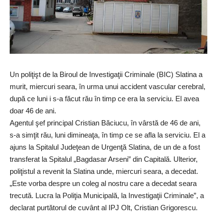
Un poliţişt de la Biroul de Investigaţii Criminale (BIC) Slatina a
murit, miercuri seara, în urma unui accident vascular cerebral,
după ce luni i s-a făcut rău în timp ce era la serviciu. El avea
doar 46 de ani.
Agentul şef principal Cristian Băciucu, în vârstă de 46 de ani,
s-a simţit rău, luni dimineaţa, în timp ce se afla la serviciu. El a
ajuns la Spitalul Judeţean de Urgenţă Slatina, de un de a fost
transferat la Spitalul „Bagdasar Arseni” din Capitală. Ulterior,
poliţistul a revenit la Slatina unde, miercuri seara, a decedat.
„Este vorba despre un coleg al nostru care a decedat seara
trecută. Lucra la Poliţia Municipală, la Investigaţii Criminale”, a
declarat purtătorul de cuvânt al IPJ Olt, Cristian Grigorescu.