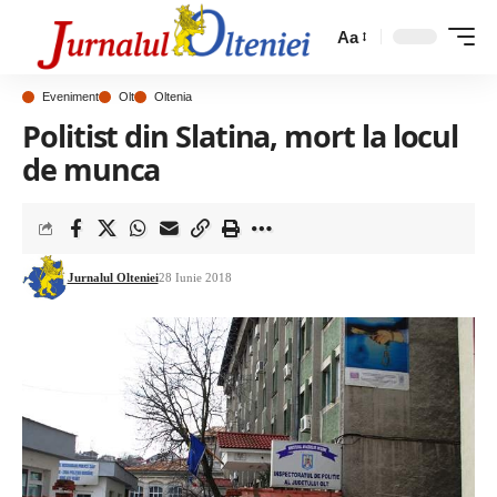
Aa
Eveniment
Olt
Oltenia
Politist din Slatina, mort la locul
de munca
Jurnalul Olteniei
28 Iunie 2018