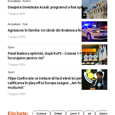
Actualitate
Extern
Diaspora Investește Acasă: programul a fost aprobat
7 August 2026
Actualitate
Dolj
Agresiune în familie: Un tânăr din Brabova a fost arestat
7 August 2026
Sport
Pavel Badea e optimist, după KuPS – Craiova 1-1: „Un rezultat
încurajator pentru noi”
7 August 2026
Sport
Filipe Coelho știe ce trebuie să facă elevii lui pentru a obține
calificarea în play-off-ul Europa League: „Am fost foarte
mulțumit”
7 August 2026
Etichete:
Craiova
fotbal
cover 2
olt
slatina