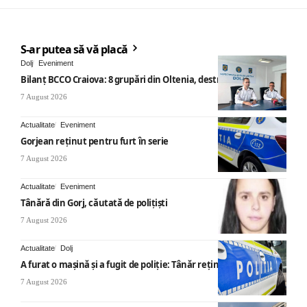
S-ar putea să vă placă
Dolj
Eveniment
Bilanț BCCO Craiova: 8 grupări din Oltenia, destructurate
7 August 2026
Actualitate
Eveniment
Gorjean reținut pentru furt în serie
7 August 2026
Actualitate
Eveniment
Tânără din Gorj, căutată de polițiști
7 August 2026
Actualitate
Dolj
A furat o mașină și a fugit de poliție: Tânăr reținut
7 August 2026