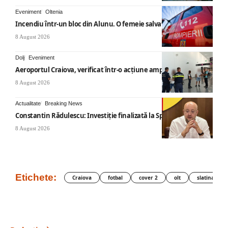
Eveniment
Oltenia
Incendiu într-un bloc din Alunu. O femeie salvată
8 August 2026
Dolj
Eveniment
Aeroportul Craiova, verificat într-o acțiune amplă
8 August 2026
Actualitate
Breaking News
Constantin Rădulescu: Investiție finalizată la Spitalul Mihăești
8 August 2026
Etichete:
Craiova
fotbal
cover 2
olt
slatina