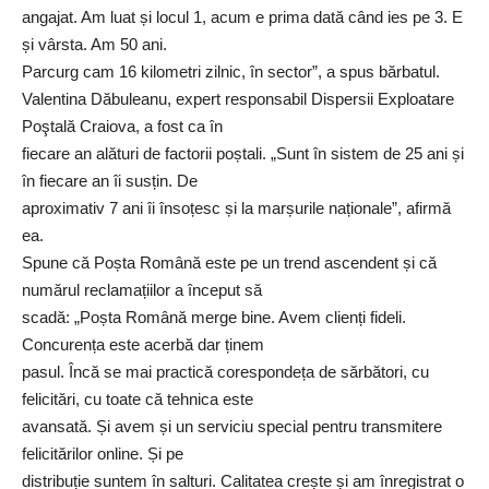
angajat. Am luat și locul 1, acum e prima dată când ies pe 3. E
și vârsta. Am 50 ani.
Parcurg cam 16 kilometri zilnic, în sector”, a spus bărbatul.
Valentina Dăbuleanu, expert responsabil Dispersii Exploatare
Poştală Craiova, a fost ca în
fiecare an alături de factorii poștali. „Sunt în sistem de 25 ani și
în fiecare an îi susțin. De
aproximativ 7 ani îi însoțesc și la marșurile naționale”, afirmă
ea.
Spune că Poșta Română este pe un trend ascendent și că
numărul reclamațiilor a început să
scadă: „Poșta Română merge bine. Avem clienți fideli.
Concurența este acerbă dar ținem
pasul. Încă se mai practică corespondeța de sărbători, cu
felicitări, cu toate că tehnica este
avansată. Și avem și un serviciu special pentru transmitere
felicitărilor online. Și pe
distribuție suntem în salturi. Calitatea crește și am înregistrat o