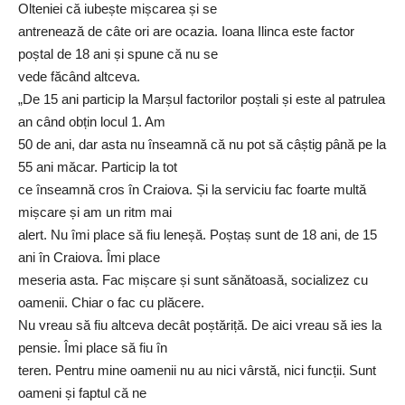
Olteniei că iubește mișcarea și se
antrenează de câte ori are ocazia. Ioana Ilinca este factor
poștal de 18 ani și spune că nu se
vede făcând altceva.
„De 15 ani particip la Marșul factorilor poștali și este al patrulea
an când obțin locul 1. Am
50 de ani, dar asta nu înseamnă că nu pot să câștig până pe la
55 ani măcar. Particip la tot
ce înseamnă cros în Craiova. Și la serviciu fac foarte multă
mișcare și am un ritm mai
alert. Nu îmi place să fiu leneșă. Poștaș sunt de 18 ani, de 15
ani în Craiova. Îmi place
meseria asta. Fac mișcare și sunt sănătoasă, socializez cu
oamenii. Chiar o fac cu plăcere.
Nu vreau să fiu altceva decât poștăriță. De aici vreau să ies la
pensie. Îmi place să fiu în
teren. Pentru mine oamenii nu au nici vârstă, nici funcții. Sunt
oameni și faptul că ne