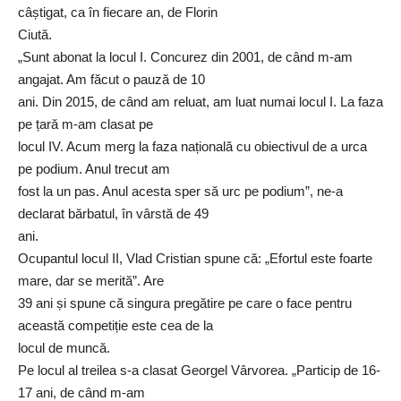
câștigat, ca în fiecare an, de Florin
Ciută.
„Sunt abonat la locul I. Concurez din 2001, de când m-am
angajat. Am făcut o pauză de 10
ani. Din 2015, de când am reluat, am luat numai locul I. La faza
pe țară m-am clasat pe
locul IV. Acum merg la faza națională cu obiectivul de a urca
pe podium. Anul trecut am
fost la un pas. Anul acesta sper să urc pe podium”, ne-a
declarat bărbatul, în vârstă de 49
ani.
Ocupantul locul II, Vlad Cristian spune că: „Efortul este foarte
mare, dar se merită”. Are
39 ani și spune că singura pregătire pe care o face pentru
această competiție este cea de la
locul de muncă.
Pe locul al treilea s-a clasat Georgel Vârvorea. „Particip de 16-
17 ani, de când m-am