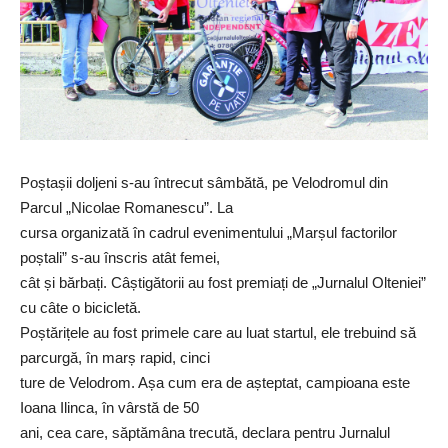
Poștașii doljeni s-au întrecut sâmbătă, pe Velodromul din
Parcul „Nicolae Romanescu”. La
cursa organizată în cadrul evenimentului „Marșul factorilor
poștali” s-au înscris atât femei,
cât și bărbați. Câștigătorii au fost premiați de „Jurnalul Olteniei”
cu câte o bicicletă.
Poștărițele au fost primele care au luat startul, ele trebuind să
parcurgă, în marș rapid, cinci
ture de Velodrom. Așa cum era de așteptat, campioana este
Ioana Ilinca, în vârstă de 50
ani, cea care, săptămâna trecută, declara pentru Jurnalul