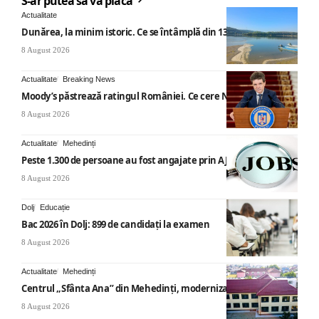
S-ar putea să vă placă
Actualitate
Dunărea, la minim istoric. Ce se întâmplă din 13 august
8 August 2026
Actualitate
Breaking News
Moody’s păstrează ratingul României. Ce cere Nicușor Dan
8 August 2026
Actualitate
Mehedinți
Peste 1.300 de persoane au fost angajate prin AJOFM Mehedinți
8 August 2026
Dolj
Educație
Bac 2026 în Dolj: 899 de candidați la examen
8 August 2026
Actualitate
Mehedinți
Centrul „Sfânta Ana” din Mehedinți, modernizat
8 August 2026