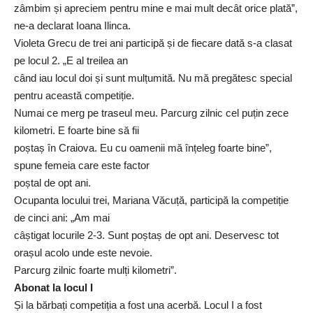
zâmbim și apreciem pentru mine e mai mult decât orice plată”,
ne-a declarat Ioana Ilinca.
Violeta Grecu de trei ani participă și de fiecare dată s-a clasat
pe locul 2. „E al treilea an
când iau locul doi și sunt mulțumită. Nu mă pregătesc special
pentru această competiție.
Numai ce merg pe traseul meu. Parcurg zilnic cel puțin zece
kilometri. E foarte bine să fii
poștaș în Craiova. Eu cu oamenii mă înțeleg foarte bine”,
spune femeia care este factor
poștal de opt ani.
Ocupanta locului trei, Mariana Văcuță, participă la competiție
de cinci ani: „Am mai
câștigat locurile 2-3. Sunt poștaș de opt ani. Deservesc tot
orașul acolo unde este nevoie.
Parcurg zilnic foarte mulți kilometri”.
Abonat la locul I
Și la bărbați competiția a fost una acerbă. Locul I a fost