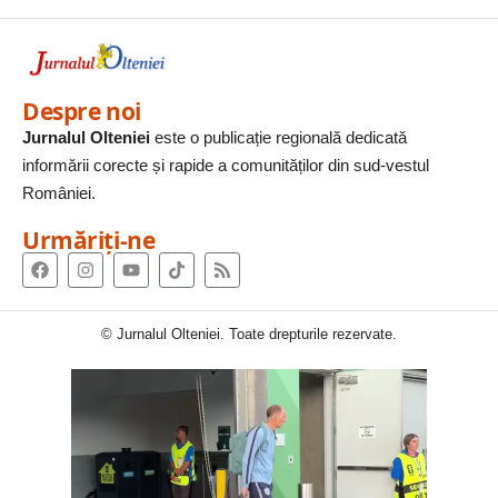
Despre noi
Jurnalul Olteniei
este o publicație regională dedicată
informării corecte și rapide a comunităților din sud-vestul
României.
Urmăriți-ne
© Jurnalul Olteniei. Toate drepturile rezervate.