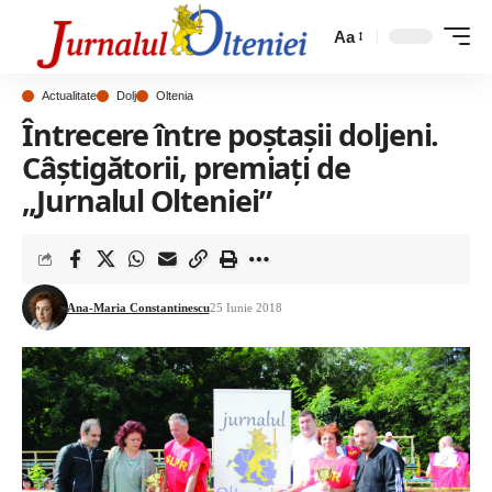
Aa
Actualitate
Dolj
Oltenia
Întrecere între poștașii doljeni.
Câștigătorii, premiați de
„Jurnalul Olteniei”
Ana-Maria Constantinescu
25 Iunie 2018