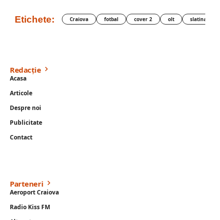
Etichete:
Craiova
fotbal
cover 2
olt
slatina
Redacție
Acasa
Articole
Despre noi
Publicitate
Contact
Parteneri
Aeroport Craiova
Radio Kiss FM