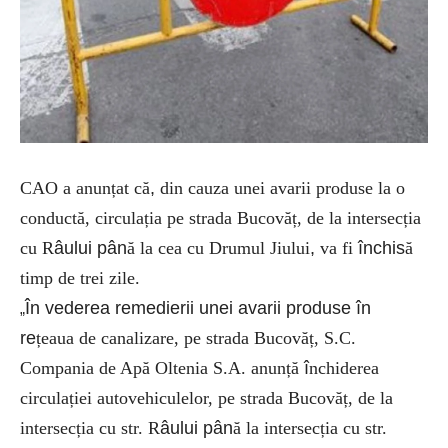
CAO a anunțat că
,
din cauza unei avarii produse la o
conductă, circulația pe strada Bucovăț, de la intersecția
cu R
âului pân
ă la cea cu Drumul Jiului
,
va fi
închis
ă
timp de trei zile.
În vederea remedierii unei avarii produse în
„
re
țeaua de canalizare, pe strada Bucovăț, S.C.
Compania de Apă Oltenia S.A. anunță
î
nchiderea
circulației autovehiculelor, pe strada Bucovăț, de la
intersecția cu str. R
âului pân
ă la intersecția cu str.