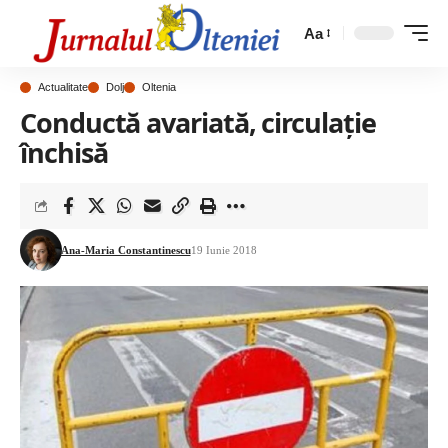
Aa
Actualitate
Dolj
Oltenia
Conductă avariată, circulație
închisă
Ana-Maria Constantinescu
19 Iunie 2018