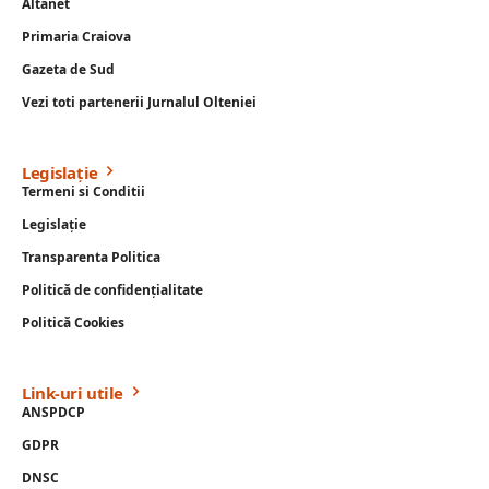
Altanet
Primaria Craiova
Gazeta de Sud
Vezi toti partenerii Jurnalul Olteniei
Legislație
Termeni si Conditii
Legislație
Transparenta Politica
Politică de confidențialitate
Politică Cookies
Link-uri utile
ANSPDCP
GDPR
DNSC