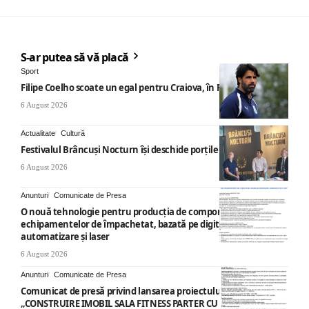
S-ar putea să vă placă
Sport
Filipe Coelho scoate un egal pentru Craiova, în Finlanda
6 August 2026
Actualitate
Cultură
Festivalul Brâncuși Nocturn își deschide porțile la Târgu Jiu
6 August 2026
Anunturi
Comunicate de Presa
O nouă tehnologie pentru producția de componente ale
echipamentelor de împachetat, bazată pe digitalizare,
automatizare și laser
6 August 2026
Anunturi
Comunicate de Presa
Comunicat de presă privind lansarea proiectului cu titlul
„CONSTRUIRE IMOBIL SALA FITNESS PARTER CU SUPANTA SI