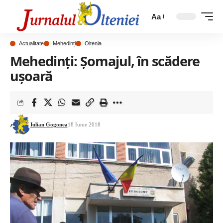
Aa
Actualitate
Mehedinți
Oltenia
Mehedinți: Șomajul, în scădere
ușoară
Iulian Gogonea
18 Iunie 2018