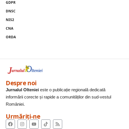
GDPR
DNSC
NIS2
CNA
ORDA
Despre noi
Jurnalul Olteniei
este o publicație regională dedicată
informării corecte și rapide a comunităților din sud-vestul
României.
Urmăriți-ne