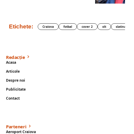
Etichete:
Craiova
fotbal
cover 2
olt
slatina
Redacție
Acasa
Articole
Despre noi
Publicitate
Contact
Parteneri
Aeroport Craiova