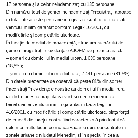
17 persoane și a celor neindemnizaţi cu 135 persoane.
Din numărul total de şomeri neindemnizaţi înregistraţi, aproape
în totalitate aceste persoane înregistrate sunt beneficiare ale
venitului minim garantat conform Legii 416/2001, cu
modificările şi completările ulterioare.
În funcţie de mediul de provenienţă, structura numărului de
şomeri înregistraţi în evidenţele AJOFM se prezintă astfel:
– şomeri cu domiciliul în mediul urban, 1.689 persoane
(18,5%);
– şomeri cu domiciliul în mediul rural, 7.441 persoane (81,5%).
Din datele prezentate se observă că peste 81% din şomerii
înregistraţi în evidenţele noastre au domiciliul în mediul rural,
iar dintre aceştia majoritatea sunt şomeri neindemnizaţi
beneficiari ai venitului minim garantat în baza Legii nr.
416/2001, cu modificările şi completările ulterioare, piaţa forţei
de muncă din judeţul nostru fiind caracterizată prin faptul că
cele mai multe locuri de muncă vacante sunt concentrate în
zonele urbane din judeţul Mehedinţi şi în special în cea a