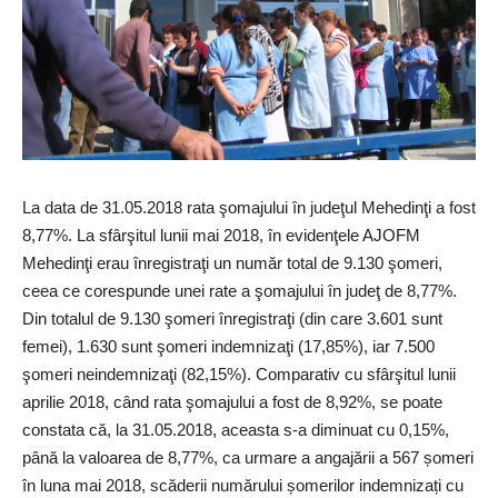
La data de 31.05.2018 rata şomajului în judeţul Mehedinţi a fost
8,77%. La sfârşitul lunii mai 2018, în evidenţele AJOFM
Mehedinţi erau înregistraţi un număr total de 9.130 şomeri,
ceea ce corespunde unei rate a şomajului în judeţ de 8,77%.
Din totalul de 9.130 şomeri înregistraţi (din care 3.601 sunt
femei), 1.630 sunt şomeri indemnizaţi (17,85%), iar 7.500
şomeri neindemnizaţi (82,15%). Comparativ cu sfârşitul lunii
aprilie 2018, când rata şomajului a fost de 8,92%, se poate
constata că, la 31.05.2018, aceasta s-a diminuat cu 0,15%,
până la valoarea de 8,77%, ca urmare a angajării a 567 șomeri
în luna mai 2018, scăderii numărului șomerilor indemnizați cu