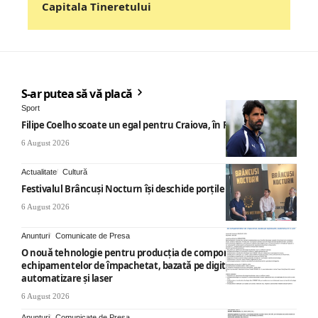
Capitala Tineretului
S-ar putea să vă placă
Sport
Filipe Coelho scoate un egal pentru Craiova, în Finlanda
6 August 2026
Actualitate
Cultură
Festivalul Brâncuși Nocturn își deschide porțile la Târgu Jiu
6 August 2026
Anunturi
Comunicate de Presa
O nouă tehnologie pentru producția de componente ale
echipamentelor de împachetat, bazată pe digitalizare,
automatizare și laser
6 August 2026
Anunturi
Comunicate de Presa