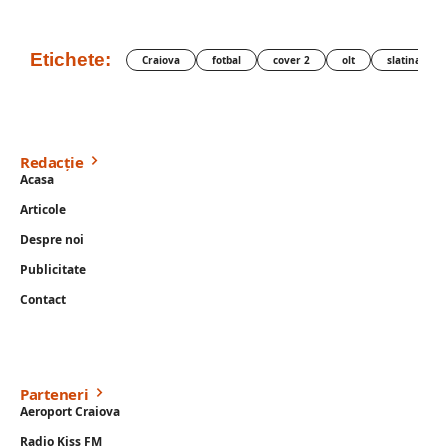
Etichete:
Craiova
fotbal
cover 2
olt
slatina
Redacție
Acasa
Articole
Despre noi
Publicitate
Contact
Parteneri
Aeroport Craiova
Radio Kiss FM