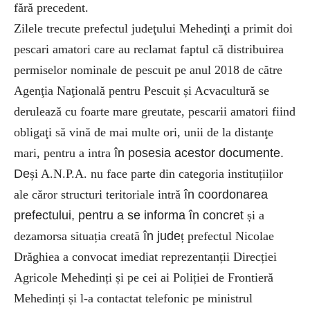
fără precedent.
Zilele trecute prefectul judeţului Mehedinţi a primit doi
pescari amatori care au reclamat faptul că distribuirea
permiselor nominale de pescuit pe anul 2018 de către
Agenţia Naţională pentru Pescuit și Acvacultură se
derulează cu foarte mare greutate, pescarii amatori fiind
obligaţi să vină de mai multe ori, unii de la distanţe
mari, pentru a intra
în posesia acestor documente.
De
și A.N.P.A. nu face parte din categoria instituțiilor
ale căror structuri teritoriale intră
în coordonarea
prefectului, pentru a se informa în concret
și a
dezamorsa situația creată
în jude
ț prefectul Nicolae
Drăghiea a convocat imediat reprezentanții Direcției
Agricole Mehedinți și pe cei ai Poliției de Frontieră
Mehedinți și l-a contactat telefonic pe ministrul