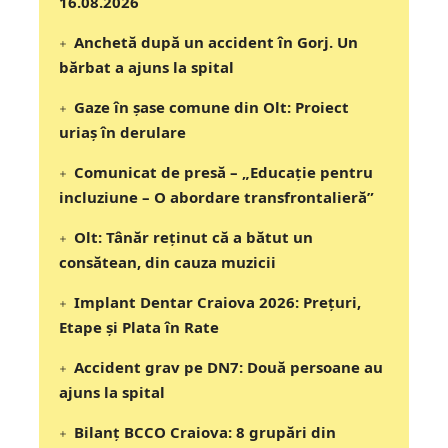
16.08.2026
Anchetă după un accident în Gorj. Un
bărbat a ajuns la spital
Gaze în șase comune din Olt: Proiect
uriaș în derulare
Comunicat de presă – „Educație pentru
incluziune – O abordare transfrontalieră”
Olt: Tânăr reţinut că a bătut un
consătean, din cauza muzicii
Implant Dentar Craiova 2026: Preţuri,
Etape şi Plata în Rate
Accident grav pe DN7: Două persoane au
ajuns la spital
Bilanț BCCO Craiova: 8 grupări din