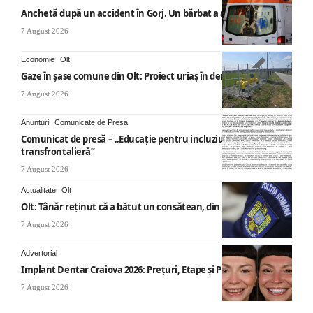
Anchetă după un accident în Gorj. Un bărbat a ajuns la spital
7 August 2026
Economie
Olt
Gaze în șase comune din Olt: Proiect uriaș în derulare
7 August 2026
Anunturi
Comunicate de Presa
Comunicat de presă – „Educație pentru incluziune – O abordare
transfrontalieră”
7 August 2026
Actualitate
Olt
Olt: Tânăr reţinut că a bătut un consătean, din cauza muzicii
7 August 2026
Advertorial
Implant Dentar Craiova 2026: Preţuri, Etape şi Plata în Rate
7 August 2026