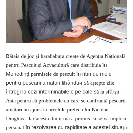
B
ătaia de joc și harababura create de Agenția Națională
pentru Pescuit și Acvacultură care distribuia
în
Mehedin
ți permisele de pescuit
în ritm de melc
pentru pescarii amatori l
ăs
ându-i s
ă aștepte zile
întregi la cozi interminabile e pe cale s
ă ia sf
âr
șit.
Asta pentru că problemele cu care se confruntă pescarii
amatori au ajuns la urechile prefectului Nicolae
Drăghiea. Iar acesta din urmă a promis că se va implica
personal
în rezolvarea cu rapiditate a acestei situa
ții