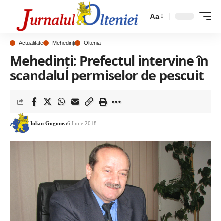
Aa
Actualitate
Mehedinți
Oltenia
Mehedinți: Prefectul intervine în
scandalul permiselor de pescuit
Iulian Gogonea
6 Iunie 2018