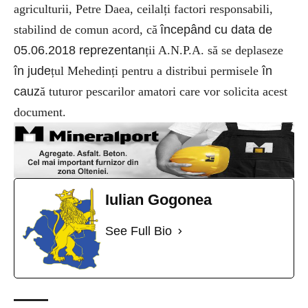
agriculturii, Petre Daea, ceilalți factori responsabili,
stabilind de comun acord, c
ă
începând cu data de
05.06.2018 reprezentan
ții A.N.P.A. să se deplaseze
în jude
țul Mehedinți pentru a distribui permisele
în
cauz
ă tuturor pescarilor amatori care vor solicita acest
document.
Iulian Gogonea
See Full Bio