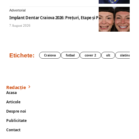
Advertorial
Implant Dentar Craiova 2026: Preţuri, Etape şi Plata în Rate
7 August 2026
Etichete:
Craiova
fotbal
cover 2
olt
slatina
Redacție
Acasa
Articole
Despre noi
Publicitate
Contact