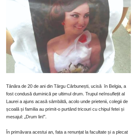
Tânăra de 20 de ani din Târgu Cărbunești, ucisă în Belgia, a
fost condusă duminică pe ultimul drum. Trupul neînsuflețit al
Laurei a ajuns acasă sâmbătă, acolo unde prietenii, colegii de
școală și familia au primit-o purtând tricouri cu chipul fetei și
mesajul: „Drum lin!”.
În primăvara acestui an, fata a renunțat la facultate și a plecat