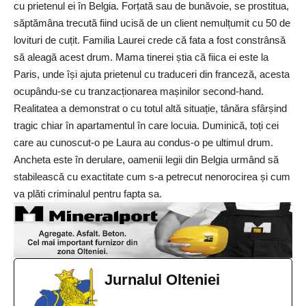
cu prietenul ei în Belgia. Forțată sau de bunăvoie, se prostitua,
săptămâna trecută fiind ucisă de un client nemulțumit cu 50 de
lovituri de cuțit. Familia Laurei crede că fata a fost constrânsă
să aleagă acest drum. Mama tinerei știa că fiica ei este la
Paris, unde își ajuta prietenul cu traduceri din franceză, acesta
ocupându-se cu tranzacționarea mașinilor second-hand.
Realitatea a demonstrat o cu totul altă situație, tânăra sfârșind
tragic chiar în apartamentul în care locuia. Duminică, toți cei
care au cunoscut-o pe Laura au condus-o pe ultimul drum.
Ancheta este în derulare, oamenii legii din Belgia urmând să
stabilească cu exactitate cum s-a petrecut nenorocirea și cum
va plăti criminalul pentru fapta sa.
Jurnalul Olteniei