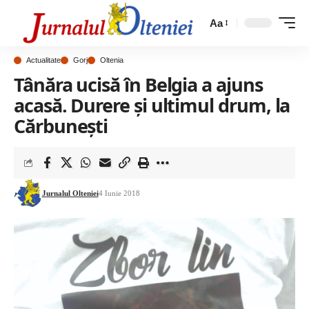
Aa
Actualitate
Gorj
Oltenia
Tânăra ucisă în Belgia a ajuns
acasă. Durere și ultimul drum, la
Cărbunești
Jurnalul Olteniei
4 Iunie 2018