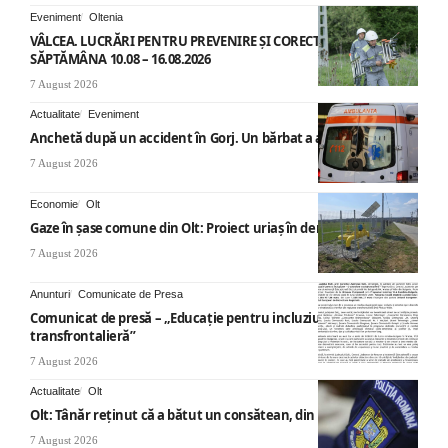
Eveniment
Oltenia
VÂLCEA. LUCRĂRI PENTRU PREVENIRE ȘI CORECTARE AVARII –
SĂPTĂMÂNA 10.08 – 16.08.2026
7 August 2026
Actualitate
Eveniment
Anchetă după un accident în Gorj. Un bărbat a ajuns la spital
7 August 2026
Economie
Olt
Gaze în șase comune din Olt: Proiect uriaș în derulare
7 August 2026
Anunturi
Comunicate de Presa
Comunicat de presă – „Educație pentru incluziune – O abordare
transfrontalieră”
7 August 2026
Actualitate
Olt
Olt: Tânăr reţinut că a bătut un consătean, din cauza muzicii
7 August 2026