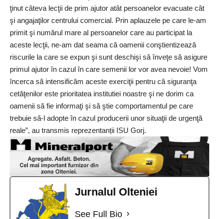
ţinut câteva lecţii de prim ajutor atât persoanelor evacuate cât
şi angajaţilor centrului comercial. Prin aplauzele pe care le-am
primit şi numărul mare al persoanelor care au participat la
aceste lecţii, ne-am dat seama că oamenii conştientizează
riscurile la care se expun şi sunt deschişi să înveţe să asigure
primul ajutor în cazul în care semenii lor vor avea nevoie! Vom
încerca să intensificăm aceste exerciţii pentru că siguranţa
cetăţenilor este prioritatea institutiei noastre şi ne dorim ca
oamenii să fie informaţi şi să ştie comportamentul pe care
trebuie să-l adopte în cazul producerii unor situaţii de urgenţă
reale”, au transmis reprezentanții ISU Gorj.
Jurnalul Olteniei
See Full Bio