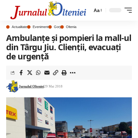
Aa
Actualitate
Eveniment
Gorj
Oltenia
Ambulanțe și pompieri la mall-ul
din Târgu Jiu. Clienții, evacuați
de urgență
Jurnalul Olteniei
29 Mai 2018