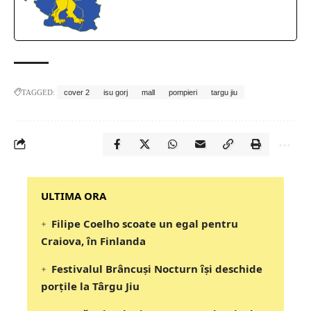
TAGGED:
cover 2
isu gorj
mall
pompieri
targu jiu
‎‎‎‎‎‎‎ULTIMA ORA
Filipe Coelho scoate un egal pentru
Craiova, în Finlanda
Festivalul Brâncuși Nocturn își deschide
porțile la Târgu Jiu