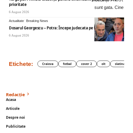
prioritate
6 August 2026
Actualitate
Breaking News
Dosarul Georgescu – Potra: Începe judecata pe fond
6 August 2026
Etichete:
Craiova
fotbal
cover 2
olt
slatina
Redacție
Acasa
Articole
Despre noi
Publicitate