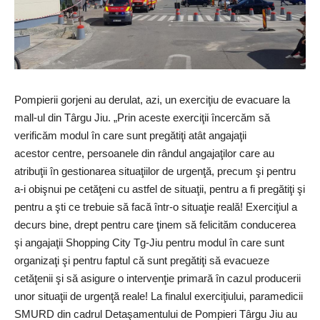
Pompierii gorjeni au derulat, azi, un exerciţiu de evacuare la
mall-ul din Târgu Jiu. „Prin aceste exerciţii încercăm să
verificăm modul în care sunt pregătiţi atât angajaţii
acestor
centre, persoanele din rândul angajaţilor care au
atribuţii în gestionarea situaţiilor de urgenţă, precum şi pentru
a-i obişnui pe cetăţeni cu astfel de situaţii, pentru a fi pregătiţi şi
pentru a şti ce trebuie să facă într-o situaţie reală!
Exerciţiul a
decurs bine, drept pentru care ţinem să felicităm conducerea
şi angajaţii Shopping City Tg-Jiu pentru modul în care sunt
organizaţi şi pentru faptul că sunt pregătiţi să evacueze
cetăţenii şi să asigure o intervenţie primară în cazul producerii
unor situaţii de urgenţă reale! La finalul exerciţiului, paramedicii
SMURD din cadrul Detaşamentului de Pompieri Târgu Jiu au