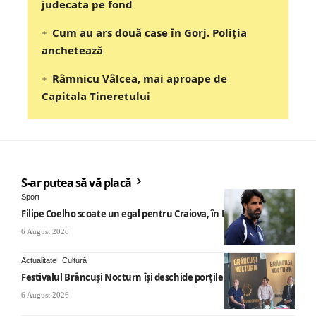
judecata pe fond
Cum au ars două case în Gorj. Poliția
anchetează
Râmnicu Vâlcea, mai aproape de
Capitala Tineretului
S-ar putea să vă placă
Sport
Filipe Coelho scoate un egal pentru Craiova, în Finlanda
6 August 2026
Actualitate
Cultură
Festivalul Brâncuși Nocturn își deschide porțile la Târgu Jiu
6 August 2026