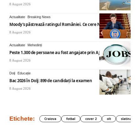
8 August 2026
Actualitate
Breaking News
Moody’s păstrează ratingul României. Ce cere Nicușor Dan
8 August 2026
Actualitate
Mehedinți
Peste 1.300 de persoane au fost angajate prin AJOFM Mehedinți
8 August 2026
Dolj
Educație
Bac 2026 în Dolj: 899 de candidați la examen
8 August 2026
Etichete:
Craiova
fotbal
cover 2
olt
slatina