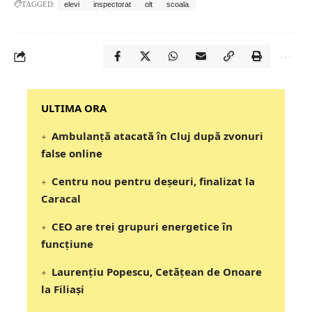
TAGGED:
elevi
inspectorat
olt
scoala
‎‎‎‎‎‎‎ULTIMA ORA
Ambulanță atacată în Cluj după zvonuri
false online
Centru nou pentru deșeuri, finalizat la
Caracal
CEO are trei grupuri energetice în
funcțiune
Laurențiu Popescu, Cetățean de Onoare
la Filiași