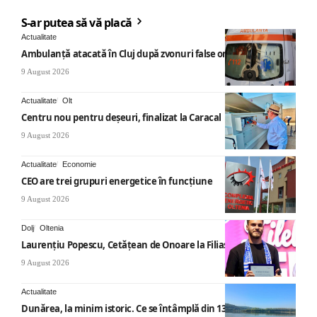
S-ar putea să vă placă
Actualitate
Ambulanță atacată în Cluj după zvonuri false online
9 August 2026
Actualitate
Olt
Centru nou pentru deșeuri, finalizat la Caracal
9 August 2026
Actualitate
Economie
CEO are trei grupuri energetice în funcțiune
9 August 2026
Dolj
Oltenia
Laurențiu Popescu, Cetățean de Onoare la Filiași
9 August 2026
Actualitate
Dunărea, la minim istoric. Ce se întâmplă din 13 august