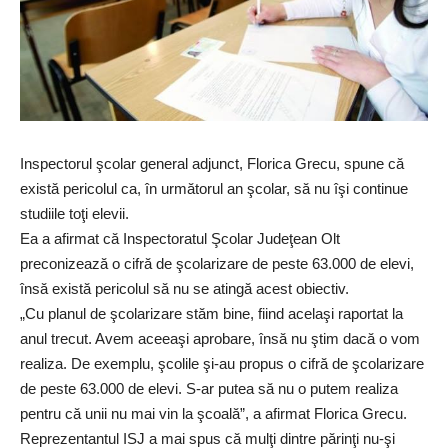
Inspectorul şcolar general adjunct, Florica Grecu, spune că
există pericolul ca, în următorul an şcolar, să nu îşi continue
studiile toţi elevii.
Ea a afirmat că Inspectoratul Şcolar Judeţean Olt
preconizează o cifră de şcolarizare de peste 63.000 de elevi,
însă există pericolul să nu se atingă acest obiectiv.
„Cu planul de şcolarizare stăm bine, fiind acelaşi raportat la
anul trecut. Avem aceeaşi aprobare, însă nu ştim dacă o vom
realiza. De exemplu, şcolile şi-au propus o cifră de şcolarizare
de peste 63.000 de elevi. S-ar putea să nu o putem realiza
pentru că unii nu mai vin la şcoală”, a afirmat Florica Grecu.
Reprezentantul ISJ a mai spus că mulţi dintre părinţi nu-şi