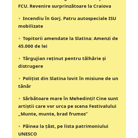
FCU. Revenire surprinzătoare la Craiova
Incendiu în Gorj. Patru autospeciale ISU
mobilizate
Topitorii amendate la Slatina: Amenzi de
45.000 de lei
Târgujian reținut pentru tâlhărie și
distrugere
Polițist din Slatina lovit în misiune de un
tânăr
Sărbătoare mare în Mehedinți! Cine sunt
artiștii care vor urca pe scena Festivalului
„Munte, munte, brad frumos”
Pâinea la țăst, pe lista patrimoniului
UNESCO