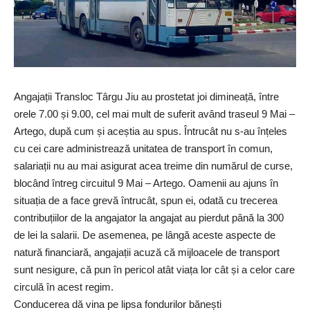
Angajații Transloc Târgu Jiu au prostetat joi dimineață, între
orele 7.00 și 9.00, cel mai mult de suferit având traseul 9 Mai –
Artego, după cum și aceștia au spus. Întrucât nu s-au înțeles
cu cei care administrează unitatea de transport în comun,
salariații nu au mai asigurat acea treime din numărul de curse,
blocând întreg circuitul 9 Mai – Artego. Oamenii au ajuns în
situația de a face grevă întrucât, spun ei, odată cu trecerea
contribuțiilor de la angajator la angajat au pierdut până la 300
de lei la salarii. De asemenea, pe lângă aceste aspecte de
natură financiară, angajații acuză că mijloacele de transport
sunt nesigure, că pun în pericol atât viața lor cât și a celor care
circulă în acest regim.
Conducerea dă vina pe lipsa fondurilor bănești