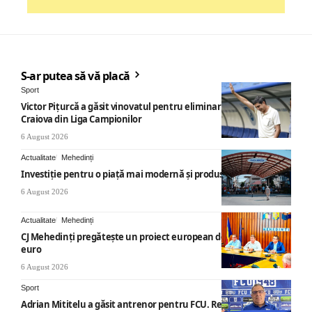
S-ar putea să vă placă
Sport
Victor Pițurcă a găsit vinovatul pentru eliminarea Universității
Craiova din Liga Campionilor
6 August 2026
Actualitate
Mehedinți
Investiție pentru o piață mai modernă și produse locale
6 August 2026
Actualitate
Mehedinți
CJ Mehedinți pregătește un proiect european de 40 milioane
euro
6 August 2026
Sport
Adrian Mititelu a găsit antrenor pentru FCU. Revenire