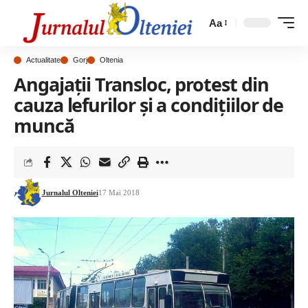
Aa
Actualitate
Gorj
Oltenia
Angajații Transloc, protest din
cauza lefurilor și a condițiilor de
muncă
Jurnalul Olteniei
17 Mai 2018