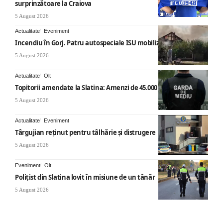
surprinzătoare la Craiova
5 August 2026
Actualitate
Eveniment
Incendiu în Gorj. Patru autospeciale ISU mobilizate
5 August 2026
Actualitate
Olt
Topitorii amendate la Slatina: Amenzi de 45.000 de lei
5 August 2026
Actualitate
Eveniment
Târgujian reținut pentru tâlhărie și distrugere
5 August 2026
Eveniment
Olt
Polițist din Slatina lovit în misiune de un tânăr
5 August 2026