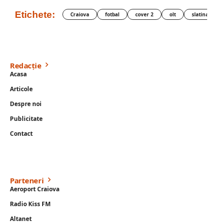
Etichete:
Craiova
fotbal
cover 2
olt
slatina
Redacție
Acasa
Articole
Despre noi
Publicitate
Contact
Parteneri
Aeroport Craiova
Radio Kiss FM
Altanet