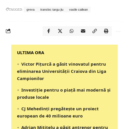
TAGGED:
greva
transloc targu jiu
vasile cailean
‎‎‎‎‎‎‎ULTIMA ORA
Victor Pițurcă a găsit vinovatul pentru
eliminarea Universității Craiova din Liga
Campionilor
Investiție pentru o piață mai modernă și
produse locale
CJ Mehedinți pregătește un proiect
european de 40 milioane euro
Adrian Mititelu a găsit antrenor pentru