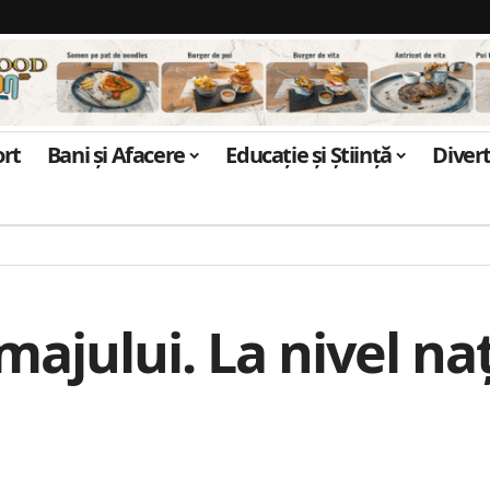
ort
Bani și Afacere
Educație și Știință
Diver
majului. La nivel na