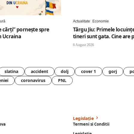
tură
Actualitate
Economie
 cărți” pornește spre
Târgu Jiu: Primele locuinț
n Ucraina
tineri sunt gata. Cine are 
6 August 2026
slatina
accident
dolj
cover 1
gorj
po
eniei
coronavirus
PNL
Legislație
ova
Termeni si Conditii
Legislație