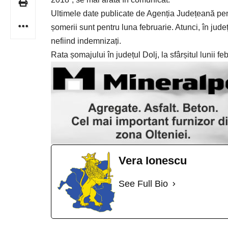
Ultimele date publicate de Agenția Județeană pe
șomerii sunt pentru luna februarie. Atunci, în jud
nefiind indemnizați.
Rata șomajului în județul Dolj, la sfârșitul lunii f
Vera Ionescu
See Full Bio