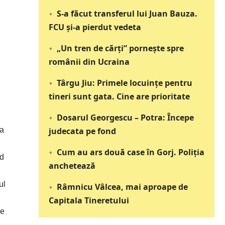
S-a făcut transferul lui Juan Bauza.
FCU și-a pierdut vedeta
„Un tren de cărți” pornește spre
românii din Ucraina
Târgu Jiu: Primele locuințe pentru
tineri sunt gata. Cine are prioritate
Dosarul Georgescu – Potra: Începe
 a
judecata pe fond
Cum au ars două case în Gorj. Poliția
nd
anchetează
ul
Râmnicu Vâlcea, mai aproape de
Capitala Tineretului
ie