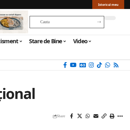
Istoricul meu
tisment
Stare de Bine
Video
țional
Share