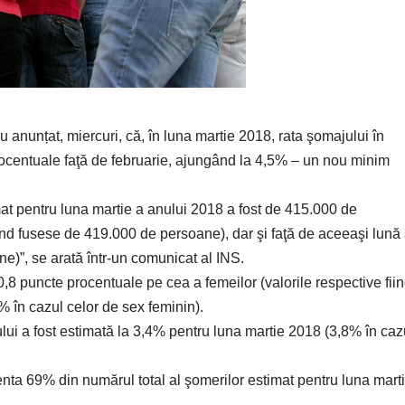
au anunțat, miercuri, că, în luna martie 2018, rata şomajului în
rocentuale faţă de februarie, ajungând la 4,5% – un nou minim
mat pentru luna martie a anului 2018 a fost de 415.000 de
nd fusese de 419.000 de persoane), dar şi faţă de aceeaşi lună
e)”, se arată într-un comunicat al INS.
0,8 puncte procentuale pe cea a femeilor (valorile respective fii
 în cazul celor de sex feminin).
lui a fost estimată la 3,4% pentru luna martie 2018 (3,8% în caz
nta 69% din numărul total al şomerilor estimat pentru luna mart