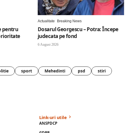
Actualitate
Breaking News
e pentru
Dosarul Georgescu – Potra: Începe
prioritate
judecata pe fond
6 August 2026
litie
sport
Mehedinti
psd
stiri
Link-uri utile
ANSPDCP
GDPR