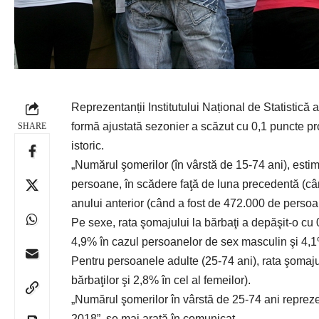
Reprezentanții Institutului Național de Statistică 
formă ajustată sezonier a scăzut cu 0,1 puncte p
SHARE
istoric.
„Numărul şomerilor (în vârstă de 15-74 ani), esti
persoane, în scădere faţă de luna precedentă (câ
anului anterior (când a fost de 472.000 de persoan
Pe sexe, rata şomajului la bărbaţi a depăşit-o cu 
4,9% în cazul persoanelor de sex masculin şi 4,1%
Pentru persoanele adulte (25-74 ani), rata şomaju
bărbaţilor şi 2,8% în cel al femeilor).
„Numărul şomerilor în vârstă de 25-74 ani repreze
2018”, se mai arată în comunicat.