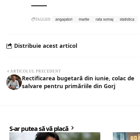
TAGGED:
angajatori
martie
rata somaj
statistica
Distribuie acest articol
ARTICOLUL PRECEDENT
Rectificarea bugetară din iunie, colac de
salvare pentru primăriile din Gorj
S-ar putea să vă placă