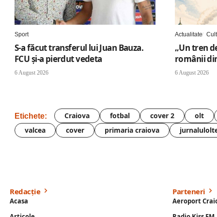
Sport
Actualitate
Cul
S-a făcut transferul lui Juan Bauza.
„Un tren de
FCU și-a pierdut vedeta
românii di
6 August 2026
6 August 2026
Craiova
fotbal
cover 2
olt
Etichete:
valcea
cover
primaria craiova
jurnalulolt
Redacție
Parteneri
Acasa
Aeroport Crai
Articole
Radio Kiss FM