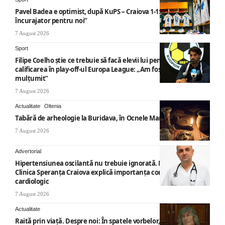
Pavel Badea e optimist, după KuPS – Craiova 1-1: „Un rezultat
încurajator pentru noi”
7 August 2026
Sport
Filipe Coelho știe ce trebuie să facă elevii lui pentru a obține
calificarea în play-off-ul Europa League: „Am fost foarte
mulțumit”
7 August 2026
Actualitate
Oltenia
Tabără de arheologie la Buridava, în Ocnele Mari
7 August 2026
Advertorial
Hipertensiunea oscilantă nu trebuie ignorată. Medicii de la
Clinica Speranța Craiova explică importanța consultului
cardiologic
7 August 2026
Actualitate
Raită prin viață. Despre noi: În spatele vorbelor, „nemicuri”