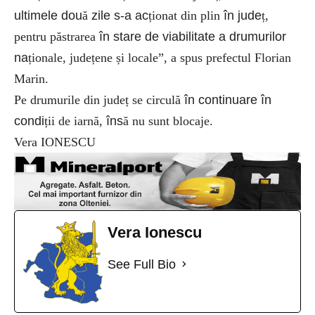
ultimele dou
ă
zile s-a ac
ționat din plin
în jude
ț,
pentru păstrarea
în stare de viabilitate a drumurilor
na
ționale, județene și locale”, a spus prefectul Florian
Marin.
Pe drumurile din județ se circulă
în continuare în
condi
ții de iarnă,
îns
ă nu sunt blocaje.
Vera IONESCU
Vera Ionescu
See Full Bio