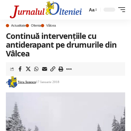
Aa
Actualitate
Oltenia
Vâlcea
Continuă intervențiile cu
antiderapant pe drumurile din
Vâlcea
Vera Ionescu
17 Ianuarie 2018