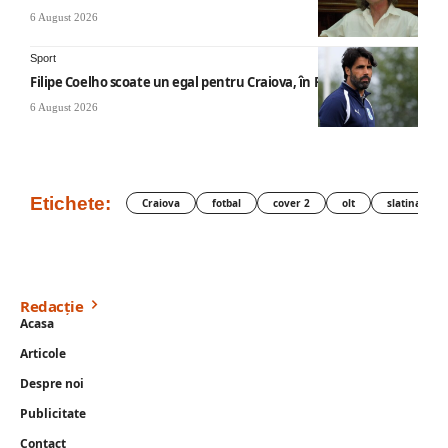
6 August 2026
Sport
Filipe Coelho scoate un egal pentru Craiova, în Finlanda
6 August 2026
Etichete:
Craiova
fotbal
cover 2
olt
slatina
Redacție
Acasa
Articole
Despre noi
Publicitate
Contact