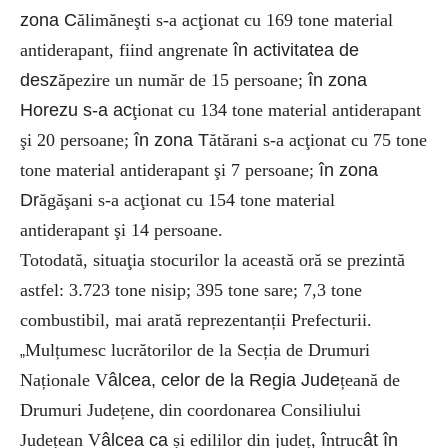
zona C
ălimăneşti s-a acţionat cu 169 tone material
antiderapant, fiind angrenate
în activitatea de
desz
ăpezire un număr de 15 persoane;
în zona
Horezu s-a ac
ţionat cu 134 tone material antiderapant
şi 20 persoane;
în zona T
ătărani s-a acţionat cu 75 tone
tone material antiderapant şi 7 persoane;
în zona
Dr
ăgăşani s-a acţionat cu 154 tone material
antiderapant şi 14 persoane.
Totodată, situaţia stocurilor la această oră se prezintă
astfel: 3
.
723 tone nisip; 395 tone sare; 7,3 tone
combustibil, mai arată reprezentanții Prefecturii.
Mulțumesc lucrătorilor de la Secția de Drumuri
„
Naționale V
âlcea, celor de la Regia Jude
țeană de
Drumuri Județene,
din coordonarea Consiliului
Județean V
âlcea ca
și edililor din județ,
î
ntruc
ât în