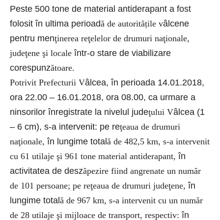
Peste 500 tone de material antiderapant a fost
folosit în ultima perioad
ă de autoritățile v
âlcene
pentru men
ţinerea reţelelor de drumuri naţionale,
judeţene şi locale
într-o stare de viabilizare
corespunz
ătoare.
Potrivit Prefecturii V
âlcea, în perioada 14.01.2018,
ora 22.00 – 16.01.2018, ora 08.00, ca urmare a
ninsorilor înregistrate la nivelul jude
ţului V
âlcea (1
– 6 cm), s-a intervenit: pe re
ţeaua de drumuri
naţionale,
în lungime total
ă de 482,5 km, s-a intervenit
cu 61 utilaje şi 961 tone material antiderapant,
în
activitatea de desz
ăpezire fiind angrenate un număr
de 101 persoane; pe reţeaua de drumuri judeţene,
în
lungime total
ă de 967 km, s-a intervenit cu un număr
de 28 utilaje şi mijloace de transport, respectiv:
în