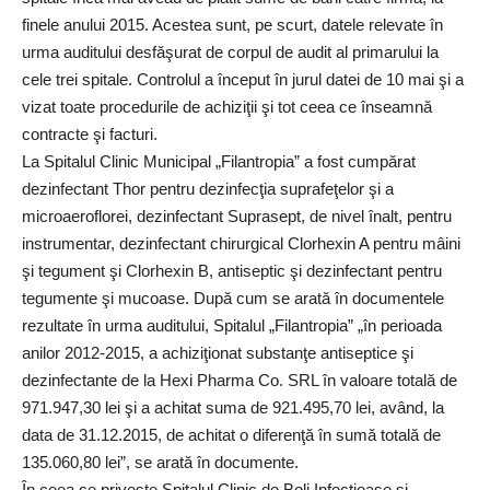
finele anului 2015. Acestea sunt, pe scurt, datele relevate în
urma auditului desfăşurat de corpul de audit al primarului la
cele trei spitale. Controlul a început în jurul datei de 10 mai şi a
vizat toate procedurile de achiziţii şi tot ceea ce înseamnă
contracte şi facturi.
La Spitalul Clinic Municipal „Filantropia” a fost cumpărat
dezinfectant Thor pentru dezinfecţia suprafeţelor şi a
microaeroflorei, dezinfectant Suprasept, de nivel înalt, pentru
instrumentar, dezinfectant chirurgical Clorhexin A pentru mâini
şi tegument şi Clorhexin B, antiseptic şi dezinfectant pentru
tegumente şi mucoase. După cum se arată în documentele
rezultate în urma auditului, Spitalul „Filantropia” „în perioada
anilor 2012-2015, a achiziţionat substanţe antiseptice şi
dezinfectante de la Hexi Pharma Co. SRL în valoare totală de
971.947,30 lei şi a achitat suma de 921.495,70 lei, având, la
data de 31.12.2015, de achitat o diferenţă în sumă totală de
135.060,80 lei”, se arată în documente.
În ceea ce priveşte Spitalul Clinic de Boli Infecţioase şi