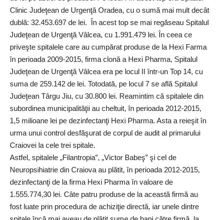
Clinic Judeţean de Urgenţă Oradea, cu o sumă mai mult decât
dublă: 32.453.697 de lei. În acest top se mai regăseau Spitalul
Judeţean de Urgenţă Vâlcea, cu 1.991.479 lei. În ceea ce
priveşte spitalele care au cumpărat produse de la Hexi Farma
în perioada 2009-2015, firma clonă a Hexi Pharma, Spitalul
Judeţean de Urgenţă Vâlcea era pe locul II într-un Top 14, cu
suma de 259.142 de lei. Totodată, pe locul 7 se află Spitalul
Judeţean Târgu Jiu, cu 30.800 lei. Reamintim că spitalele din
subordinea municipalităţii au cheltuit, în perioada 2012-2015,
1,5 milioane lei pe dezinfectanţi Hexi Pharma. Asta a reieşit în
urma unui control desfăşurat de corpul de audit al primarului
Craiovei la cele trei spitale.
Astfel, spitalele „Filantropia”, „Victor Babeş” şi cel de
Neuropsihiatrie din Craiova au plătit, în perioada 2012-2015,
dezinfectanţi de la firma Hexi Pharma în valoare de
1.555.774,30 lei. Câte patru produse de la această firmă au
fost luate prin procedura de achiziţie directă, iar unele dintre
spitale încă mai aveau de plătit sume de bani către firmă, la