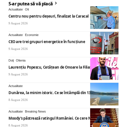
S-ar putea să vă placă
Actualitate
Olt
Centru nou pentru deșeuri, finalizat la Caracal
9 August 2026
Actualitate
Economie
CEO are trei grupuri energetice în funcțiune
9 August 2026
Dolj
Oltenia
Laurențiu Popescu, Cetățean de Onoare la Filiași
9 August 2026
Actualitate
Dunărea, la minim istoric. Ce se întâmplă din 13 august
8 August 2026
Actualitate
Breaking News
Moody’s păstrează ratingul României. Ce cere Nicușor Dan
8 August 2026