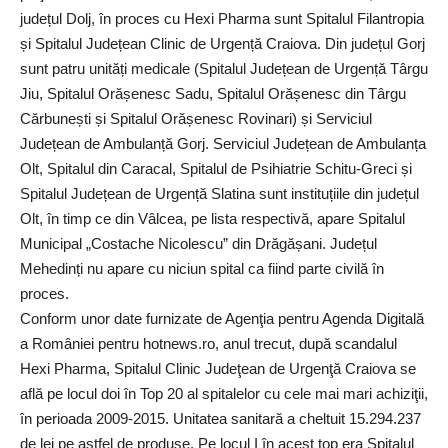
județul Dolj, în proces cu Hexi Pharma sunt Spitalul Filantropia
și Spitalul Județean Clinic de Urgență Craiova. Din județul Gorj
sunt patru unități medicale (Spitalul Județean de Urgență Târgu
Jiu, Spitalul Orășenesc Sadu, Spitalul Orășenesc din Târgu
Cărbunești și Spitalul Orășenesc Rovinari) și Serviciul
Județean de Ambulanță Gorj. Serviciul Județean de Ambulanța
Olt, Spitalul din Caracal, Spitalul de Psihiatrie Schitu-Greci și
Spitalul Județean de Urgență Slatina sunt instituțiile din județul
Olt, în timp ce din Vâlcea, pe lista respectivă, apare Spitalul
Municipal „Costache Nicolescu” din Drăgășani. Județul
Mehedinți nu apare cu niciun spital ca fiind parte civilă în
proces.
Conform unor date furnizate de Agenţia pentru Agenda Digitală
a României pentru hotnews.ro, anul trecut, după scandalul
Hexi Pharma, Spitalul Clinic Judeţean de Urgenţă Craiova se
află pe locul doi în Top 20 al spitalelor cu cele mai mari achiziţii,
în perioada 2009-2015. Unitatea sanitară a cheltuit 15.294.237
de lei pe astfel de produse. Pe locul I în acest top era Spitalul