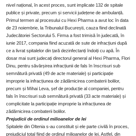
nivel național, în acest proces, sunt implicate 132 de spitale
publice și private, precum și servicii județene de ambulanță.
Primul termen al procesului cu Hexi Pharma a avut loc în data
de 23 noiembrie, la Tribunalul București, cauza fiind declinată
Judecătoriei Sectorului 5. Firma a fost trimisă în judecată, în
iunie 2017, compania fiind acuzată de sute de infracțiuni după
ce a livrat spitalelor din țară dezinfectanți îndoiți cu apă. În
dosar mai sunt judecați directorul general al Hexi Pharma, Flori
Dinu, pentru săvârșirea infracțiunii de fals în înscrisuri sub
semnătură privată (49 de acte materiale) și participație
improprie la infracțiunea de zădărnicirea combaterii bolilor,
precum și Mihai Leva, șef de producție al companiei, pentru
fals în înscrisuri sub semnătură privată (33 acte materiale) și
complicitate la participație improprie la infracțiunea de
zădărnicirea combaterii bolilor.
Prejudicii de ordinul milioanelor de lei
Spitalele din Oltenia s-au constituit și ele parte civilă în proces,
prejudiciul total fiind de ordinul milioanelor de lei. Astfel, din