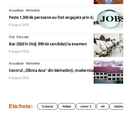
Actualitate
Mehedinți
Peste 1.300 de persoane au fost angajate prin AJOFM Mehedinți
8 August 2026
Dolj
Educație
Bac 2026 în Dolj: 899 de candidați la examen
8 August 2026
Actualitate
Mehedinți
Centrul „Sfânta Ana” din Mehedinți, modernizat
8 August 2026
Etichete:
Craiova
fotbal
cover 2
olt
slatina