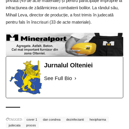
privată (49 de acte materiale) și pentru participație improprie la
infracțiunea de zădărnicirea combaterii bolilor. La rândul său,
Mihail Leva, director de producție, a fost trimis în judecată
pentru fals în înscrisuri (33 de acte materiale).
Jurnalul Olteniei
See Full Bio
TAGGED:
cover 1
dan condrea
dezinfectanti
hexipharma
judecata
proces