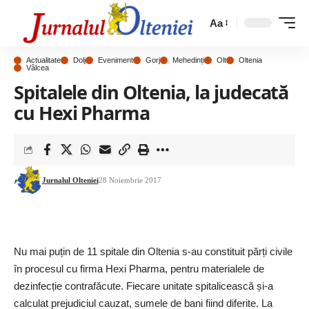
Aa
Actualitate
Dolj
Eveniment
Gorj
Mehedinți
Olt
Oltenia
Vâlcea
Spitalele din Oltenia, la judecată
cu Hexi Pharma
Jurnalul Olteniei
28 Noiembrie 2017
Nu mai puțin de 11 spitale din Oltenia s-au constituit părți civile
în procesul cu firma Hexi Pharma, pentru materialele de
dezinfecție contrafăcute. Fiecare unitate spitalicească și-a
calculat prejudiciul cauzat, sumele de bani fiind diferite. La