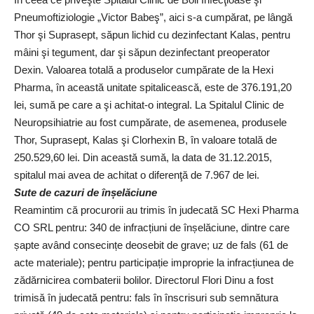
Pneumoftiziologie „Victor Babeş”, aici s-a cumpărat, pe lângă
Thor şi Suprasept, săpun lichid cu dezinfectant Kalas, pentru
mâini şi tegument, dar şi săpun dezinfectant preoperator
Dexin. Valoarea totală a produselor cumpărate de la Hexi
Pharma, în această unitate spitalicească, este de 376.191,20
lei, sumă pe care a şi achitat-o integral. La Spitalul Clinic de
Neuropsihiatrie au fost cumpărate, de asemenea, produsele
Thor, Suprasept, Kalas şi Clorhexin B, în valoare totală de
250.529,60 lei. Din această sumă, la data de 31.12.2015,
spitalul mai avea de achitat o diferenţă de 7.967 de lei.
Sute de cazuri de înșelăciune
Reamintim că procurorii au trimis în judecată SC Hexi Pharma
CO SRL pentru: 340 de infracțiuni de înșelăciune, dintre care
șapte având consecințe deosebit de grave; uz de fals (61 de
acte materiale); pentru participație improprie la infracțiunea de
zădărnicirea combaterii bolilor. Directorul Flori Dinu a fost
trimisă în judecată pentru: fals în înscrisuri sub semnătura