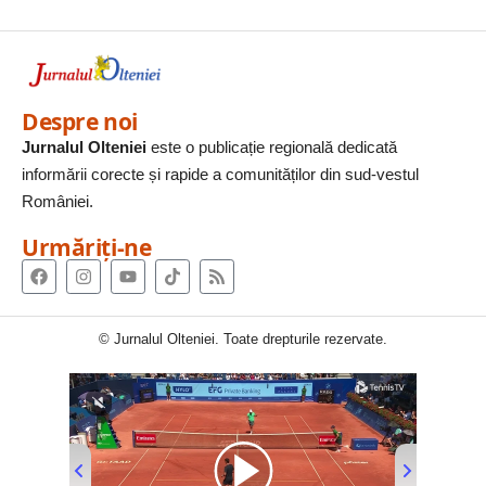
Despre noi
Jurnalul Olteniei
este o publicație regională dedicată
informării corecte și rapide a comunităților din sud-vestul
României.
Urmăriți-ne
© Jurnalul Olteniei. Toate drepturile rezervate.