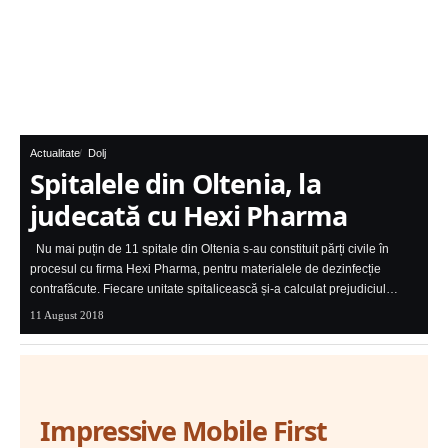
Actualitate
Dolj
Spitalele din Oltenia, la
judecată cu Hexi Pharma
Nu mai puțin de 11 spitale din Oltenia s-au constituit părți civile în
procesul cu firma Hexi Pharma, pentru materialele de dezinfecție
contrafăcute. Fiecare unitate spitalicească și-a calculat prejudiciul…
11 August 2018
Impressive Mobile First