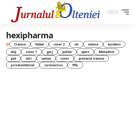
hexipharma
#
Craiova
fotbal
cover 2
olt
slatina
accident
dolj
cover 1
gorj
politie
sport
Mehedinti
psd
stiri
valcea
cover
primaria craiova
jurnalulolteniei
coronavirus
PNL