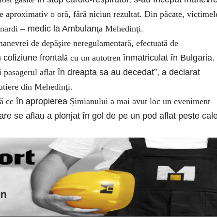
de aproximativ o oră, fără niciun rezultat. Din păcate, victimel
rnardi
– medic la Ambulan
ţa Mehedinţi.
manevrei de depăşire neregulamentară, efectuată de
n coliziune frontal
ă cu un autotren
înmatriculat în Bulgaria.
i pasagerul aflat
în dreapta sa au decedat”, a declarat
Rutiere din Mehedinţi.
pă ce
în apropierea
Șimianului a mai avut loc un eveniment
are se aflau a plonjat în gol de pe un pod aflat peste cal