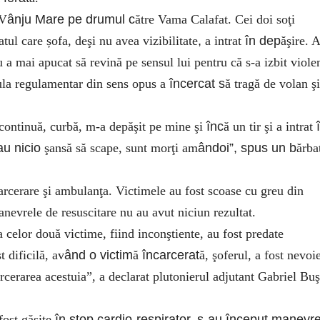
 V
ânju Mare pe drumul c
ătre Vama Calafat. Cei doi soţi
atul care șofa, deşi nu avea vizibilitate
,
a intrat
în dep
ăşire. A
 a mai apucat să revină pe sensul lui pentru că s-a izbit viole
cula regulamentar din sens opus a
încercat s
ă tragă de volan şi
e continuă, curbă, m-a depăşit pe mine şi
înc
ă un tir şi a intrat
au nicio
şansă să scape, sunt morţi am
ândoi”, spus un b
ărba
arcerare şi ambulanţa. Victimele au fost scoase cu greu din
nevrele de resuscitare nu au avut niciun rezultat.
ea celor două victime, fiind inconştiente, au fost predate
dificilă, av
ând o victim
ă
încarcerat
ă, şoferul, a fost nevoi
arcerarea acestuia”, a declarat plutonierul adjutant Gabriel Bu
fost găsite
în stop cardio-respirator, s-au început manevr