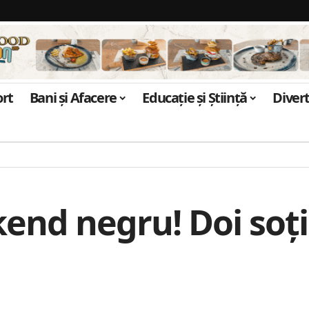
ort
Bani și Afacere
Educație și Știință
Diver
end negru! Doi soți