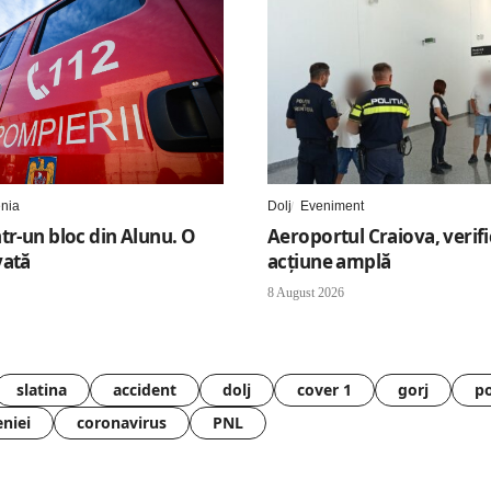
enia
Dolj
Eveniment
tr-un bloc din Alunu. O
Aeroportul Craiova, verifi
vată
acțiune amplă
8 August 2026
slatina
accident
dolj
cover 1
gorj
po
eniei
coronavirus
PNL