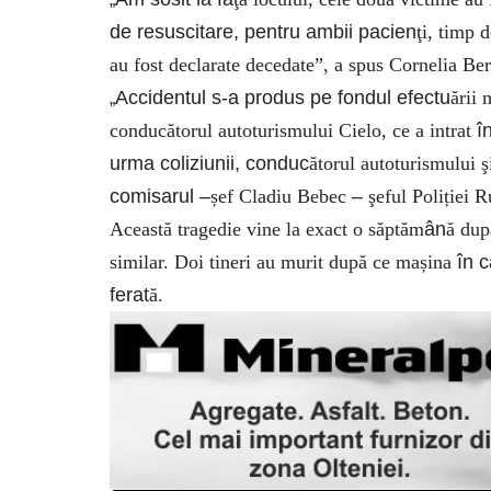
de resuscitare, pentru ambii pacien
ţi, timp 
au fost declarate decedate”, a spus Cornelia Be
Accidentul s-a produs pe fondul efectu
ării 
„
conducătorul autoturismului Cielo, ce a intrat
î
urma coliziunii, conduc
ătorul autoturismului ş
comisarul –
șef Cladiu Bebec
–
şeful Poliției 
Această tragedie vine la exact o săptăm
ân
ă du
similar. Doi tineri au murit după ce mașina
în c
ferat
ă.