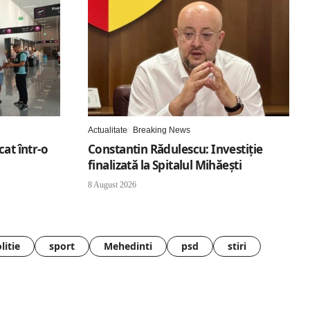
Actualitate
Breaking News
cat într-o
Constantin Rădulescu: Investiție
finalizată la Spitalul Mihăești
8 August 2026
litie
sport
Mehedinti
psd
stiri