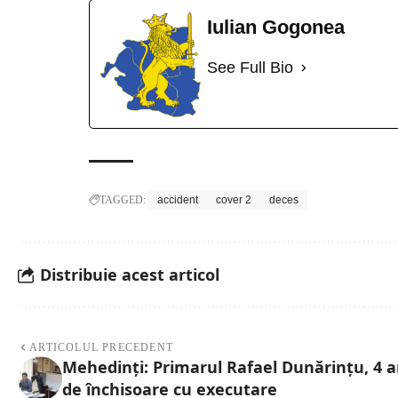
Iulian Gogonea
See Full Bio
TAGGED:
accident
cover 2
deces
Distribuie acest articol
ARTICOLUL PRECEDENT
Mehedinți: Primarul Rafael Dunărințu, 4 a
de închisoare cu executare