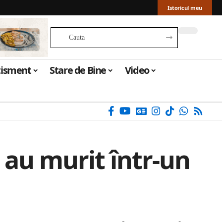
Istoricul meu
tisment
Stare de Bine
Video
 au murit într-un