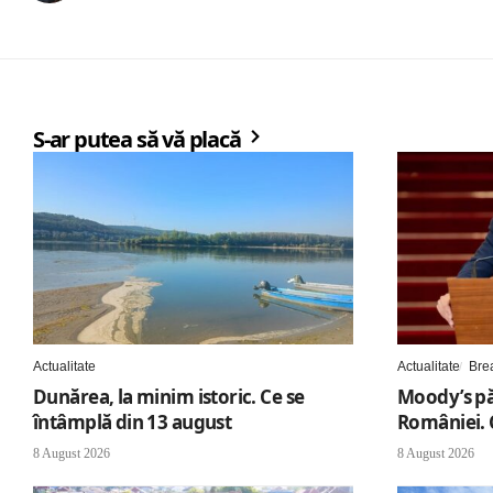
S-ar putea să vă placă
Actualitate
Actualitate
Bre
Dunărea, la minim istoric. Ce se
Moody’s pă
întâmplă din 13 august
României. 
8 August 2026
8 August 2026