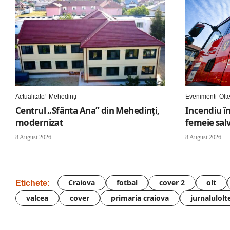
Actualitate
Mehedinți
Eveniment
Olt
Centrul „Sfânta Ana” din Mehedinți,
Incendiu în
modernizat
femeie sal
8 August 2026
8 August 2026
Craiova
fotbal
cover 2
olt
Etichete:
valcea
cover
primaria craiova
jurnalulolt