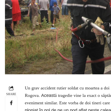
Un grav accident rutier soldat cu moartea a doi s
SHARE
Rogova.
Aceast
ă tragedie vine la exact o săpt
eveniment similar. Este vorba de doi tineri care
plonjat în gol de pe un pod aflat peste calea