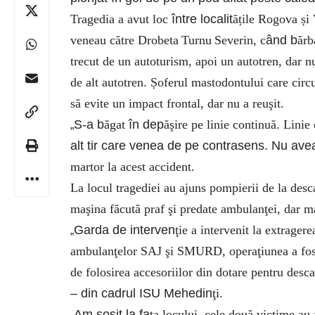
Tragedia a avut loc
între localit
ățile Rogova și
veneau către Drobeta
Turnu
Severin, c
ând b
ărb
trecut de un autoturism, apoi un autotren, dar nu
de alt autotren. Șoferul mastodontului care cir
să evite un impact frontal, dar nu a reuşit.
S-a b
ăgat
în dep
ăşire pe linie continuă. Lini
„
alt tir care venea de pe contrasens. Nu ave
martor la acest accident.
La locul tragediei au ajuns pompierii de la desc
maşina făcută praf şi predate ambulanţei, dar ma
Garda de interven
ţie a intervenit la extrager
„
ambulanţelor SAJ şi SMURD, operaţiunea a fost 
de folosirea accesoriilor din dotare pentru desc
– din cadrul ISU Mehedin
ţi.
Am sosit la fa
ţa locului, cele două victime au 
„