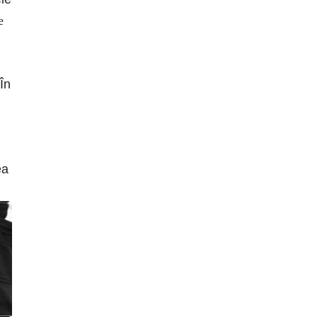
e
 În
ea