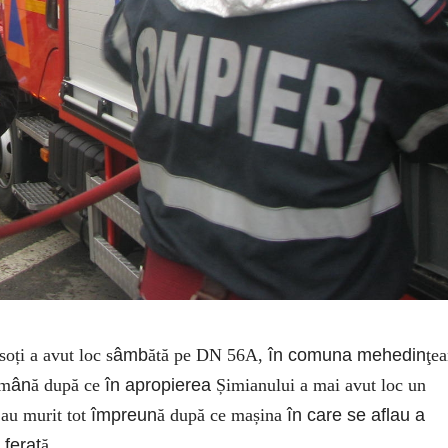
oți a avut loc s
âmb
ătă pe DN 56A,
în comuna mehedin
ţe
ăm
ân
ă după ce
în apropierea
Șimianului a mai avut loc un
 au murit tot
împreun
ă după ce mașina
în care se aflau a
 ferat
ă.