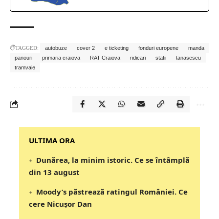
TAGGED:
autobuze
cover 2
e ticketing
fonduri europene
manda
panouri
primaria craiova
RAT Craiova
ridicari
statii
tanasescu
tramvaie
‎‎‎‎‎‎‎ULTIMA ORA
Dunărea, la minim istoric. Ce se întâmplă
din 13 august
Moody’s păstrează ratingul României. Ce
cere Nicușor Dan