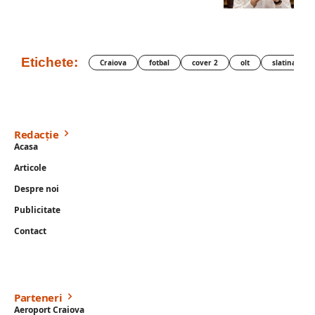
Etichete:
Craiova
fotbal
cover 2
olt
slatina
Redacție
Acasa
Articole
Despre noi
Publicitate
Contact
Parteneri
Aeroport Craiova