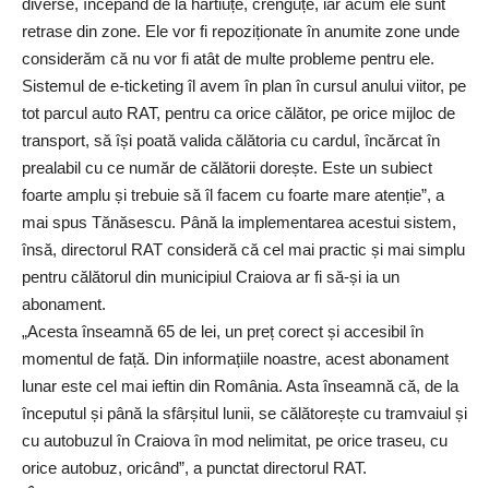
diverse, începând de la hârtiuțe, crenguțe, iar acum ele sunt
retrase din zone. Ele vor fi repoziționate în anumite zone unde
considerăm că nu vor fi atât de multe probleme pentru ele.
Sistemul de e-ticketing îl avem în plan în cursul anului viitor, pe
tot parcul auto RAT, pentru ca orice călător, pe orice mijloc de
transport, să își poată valida călătoria cu cardul, încărcat în
prealabil cu ce număr de călătorii dorește. Este un subiect
foarte amplu și trebuie să îl facem cu foarte mare atenție”, a
mai spus Tănăsescu. Până la implementarea acestui sistem,
însă, directorul RAT consideră că cel mai practic și mai simplu
pentru călătorul din municipiul Craiova ar fi să-și ia un
abonament.
„Acesta înseamnă 65 de lei, un preț corect și accesibil în
momentul de față. Din informațiile noastre, acest abonament
lunar este cel mai ieftin din România. Asta înseamnă că, de la
începutul și până la sfârșitul lunii, se călătorește cu tramvaiul și
cu autobuzul în Craiova în mod nelimitat, pe orice traseu, cu
orice autobuz, oricând”, a punctat directorul RAT.