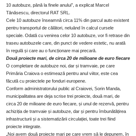
10 autobuze, până la finele anului”, a explicat Marcel
Tănăsescu, directorul RAT SRL.
Cele 10 autobuze înseamnă circa 11% din parcul auto existent
pentru transportul de călători, neluând în calcul cursele
speciale. Odată cu venirea celor 10 autobuze, vor fi retrase din
traseu autobuzele care, din punct de vedere estetic, nu arată
în regulă și care au o funcționare mai precară.
Două proiecte mari, de circa 20 de milioane de euro fiecare
O completare de autobuze noi, dar și tramvaie, pe care
Primăria Craiova o estimează pentru anul viitor, este cea
făcută cu proiectele pe fonduri europene.
Conform administratorului public al Craiovei, Sorin Manda,
municipalitatea are deja scrise trei proiecte, două mari, de
circa 20 de milioane de euro fiecare, și unul de rezervă, pentru
achiziția de tramvaie și autobuze, dar și pentru îmbunătățirea
infrastructurii și a sistematizării circulației, toate trei fiind
proiecte integrate.
„Noi avem două proiecte mari pe care vrem să le depunem, în