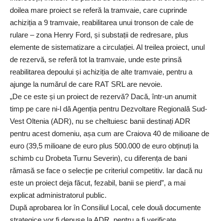
doilea mare proiect se referă la tramvaie, care cuprinde
achiziția a 9 tramvaie, reabilitarea unui tronson de cale de
rulare – zona Henry Ford, și substații de redresare, plus
elemente de sistematizare a circulației. Al treilea proiect, unul
de rezervă, se referă tot la tramvaie, unde este prinsă
reabilitarea depoului și achiziția de alte tramvaie, pentru a
ajunge la numărul de care RAT SRL are nevoie.
„De ce este și un proiect de rezervă? Dacă, într-un anumit
timp pe care ni-l dă Agenția pentru Dezvoltare Regională Sud-
Vest Oltenia (ADR), nu se cheltuiesc banii destinați ADR
pentru acest domeniu, așa cum are Craiova 40 de milioane de
euro (39,5 milioane de euro plus 500.000 de euro obținuți la
schimb cu Drobeta Turnu Severin), cu diferența de bani
rămasă se face o selecție pe criteriul competitiv. Iar dacă nu
este un proiect deja făcut, fezabil, banii se pierd”, a mai
explicat administratorul public.
După aprobarea lor în Consiliul Local, cele două documente
strategice vor fi depuse la ADR, pentru a fi verificate.