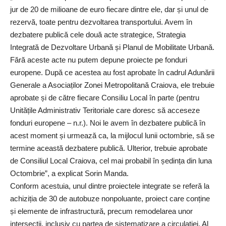
jur de 20 de milioane de euro fiecare dintre ele, dar și unul de
rezervă, toate pentru dezvoltarea transportului. Avem în
dezbatere publică cele două acte strategice, Strategia
Integrată de Dezvoltare Urbană și Planul de Mobilitate Urbană.
Fără aceste acte nu putem depune proiecte pe fonduri
europene. După ce acestea au fost aprobate în cadrul Adunării
Generale a Asociaților Zonei Metropolitană Craiova, ele trebuie
aprobate și de către fiecare Consiliu Local în parte (pentru
Unitățile Administrativ Teritoriale care doresc să acceseze
fonduri europene – n.r.). Noi le avem în dezbatere publică în
acest moment și urmează ca, la mijlocul lunii octombrie, să se
termine această dezbatere publică. Ulterior, trebuie aprobate
de Consiliul Local Craiova, cel mai probabil în ședința din luna
Octombrie”, a explicat Sorin Manda.
Conform acestuia, unul dintre proiectele integrate se referă la
achiziția de 30 de autobuze nonpoluante, proiect care conține
și elemente de infrastructură, precum remodelarea unor
intersecții, inclusiv cu partea de sistematizare a circulației. Al