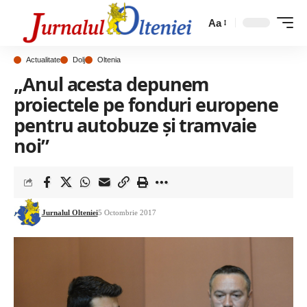
Aa
Actualitate
Dolj
Oltenia
„Anul acesta depunem
proiectele pe fonduri europene
pentru autobuze și tramvaie
noi”
Jurnalul Olteniei
5 Octombrie 2017