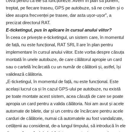
ceva pentru ca ele să funcționeze. Avem în plan să punem,
treptat, pe fiecare traseu, GPS pe autobuze, să ne creăm și o
idee asupra frecvenței pe trasee, dar asta ușor-ușor”, a
precizat directorul RAT.
E-ticketingul, pus în aplicare în cursul anului viitor?
În ceea ce privește e-ticketingul, un sistem care, în momentul
de față, nu este funcțional, RAT SRL îl are în plan pentru
implementare în cursul anului viitor. Este vorba despre căsuța
montată în unele autobuze, de care călătorul apropie un card
sau o cartelă încărcată cu un număr de călătorii și, astfel, își
validează călătoria.
„E-ticketingul, în momentul de față, nu este funcțional. Este
același lucrul ca și în cazul GPS-ului pe autobuze, nu există
pe toate montate acest sistem, acea căsuță de care se poate
apropia un card pentru a valida călătoria. Noi am avut și acele
automate de bilete, dar și un centru de încărcare pentru acele
carduri de călătorie, numai că automatele au fost vandalizate,
cetățenii au considerat, de-a lungul timpului, să introducă în ele