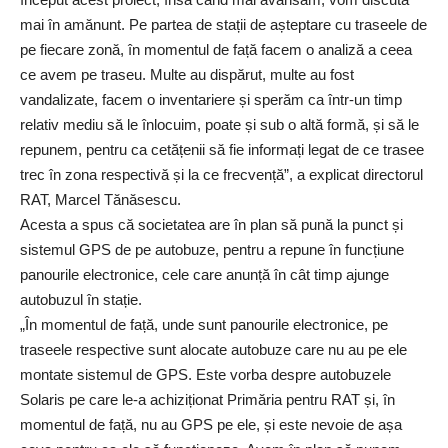
mai în amănunt. Pe partea de stații de așteptare cu traseele de
pe fiecare zonă, în momentul de față facem o analiză a ceea
ce avem pe traseu. Multe au dispărut, multe au fost
vandalizate, facem o inventariere și sperăm ca într-un timp
relativ mediu să le înlocuim, poate și sub o altă formă, și să le
repunem, pentru ca cetățenii să fie informați legat de ce trasee
trec în zona respectivă și la ce frecvență”, a explicat directorul
RAT, Marcel Tănăsescu.
Acesta a spus că societatea are în plan să pună la punct și
sistemul GPS de pe autobuze, pentru a repune în funcțiune
panourile electronice, cele care anunță în cât timp ajunge
autobuzul în stație.
„În momentul de față, unde sunt panourile electronice, pe
traseele respective sunt alocate autobuze care nu au pe ele
montate sistemul de GPS. Este vorba despre autobuzele
Solaris pe care le-a achiziționat Primăria pentru RAT și, în
momentul de față, nu au GPS pe ele, și este nevoie de așa