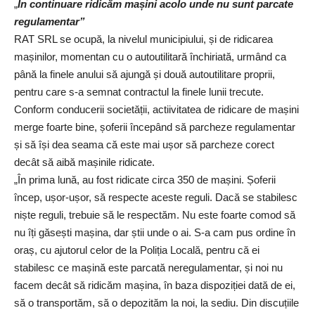
„
În continuare ridicăm mașini acolo unde nu sunt parcate
regulamentar”
RAT SRL se ocupă, la nivelul municipiului, și de ridicarea
mașinilor, momentan cu o autoutilitară închiriată, urmând ca
până la finele anului să ajungă și două autoutilitare proprii,
pentru care s-a semnat contractul la finele lunii trecute.
Conform conducerii societății, actiivitatea de ridicare de mașini
merge foarte bine, șoferii începând să parcheze regulamentar
și să își dea seama că este mai ușor să parcheze corect
decât să aibă mașinile ridicate.
„În prima lună, au fost ridicate circa 350 de mașini. Șoferii
încep, ușor-ușor, să respecte aceste reguli. Dacă se stabilesc
niște reguli, trebuie să le respectăm. Nu este foarte comod să
nu îți găsești mașina, dar știi unde o ai. S-a cam pus ordine în
oraș, cu ajutorul celor de la Poliția Locală, pentru că ei
stabilesc ce mașină este parcată neregulamentar, și noi nu
facem decât să ridicăm mașina, în baza dispoziției dată de ei,
să o transportăm, să o depozităm la noi, la sediu. Din discuțiile