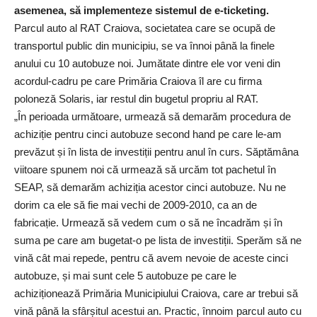
asemenea, să implementeze sistemul de e-ticketing.
Parcul auto al RAT Craiova, societatea care se ocupă de
transportul public din municipiu, se va înnoi până la finele
anului cu 10 autobuze noi. Jumătate dintre ele vor veni din
acordul-cadru pe care Primăria Craiova îl are cu firma
poloneză Solaris, iar restul din bugetul propriu al RAT.
„În perioada următoare, urmează să demarăm procedura de
achiziție pentru cinci autobuze second hand pe care le-am
prevăzut și în lista de investiții pentru anul în curs. Săptămâna
viitoare spunem noi că urmează să urcăm tot pachetul în
SEAP, să demarăm achiziția acestor cinci autobuze. Nu ne
dorim ca ele să fie mai vechi de 2009-2010, ca an de
fabricație. Urmează să vedem cum o să ne încadrăm și în
suma pe care am bugetat-o pe lista de investiții. Sperăm să ne
vină cât mai repede, pentru că avem nevoie de aceste cinci
autobuze, și mai sunt cele 5 autobuze pe care le
achiziționează Primăria Municipiului Craiova, care ar trebui să
vină până la sfârșitul acestui an. Practic, înnoim parcul auto cu