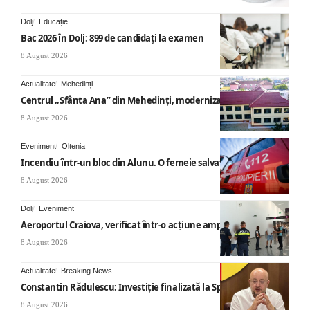
Dolj
Educație
Bac 2026 în Dolj: 899 de candidați la examen
8 August 2026
Actualitate
Mehedinți
Centrul „Sfânta Ana” din Mehedinți, modernizat
8 August 2026
Eveniment
Oltenia
Incendiu într-un bloc din Alunu. O femeie salvată
8 August 2026
Dolj
Eveniment
Aeroportul Craiova, verificat într-o acțiune amplă
8 August 2026
Actualitate
Breaking News
Constantin Rădulescu: Investiție finalizată la Spitalul Mihăești
8 August 2026