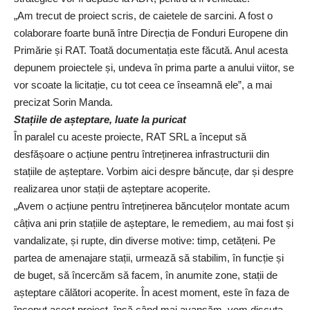
„Am trecut de proiect scris, de caietele de sarcini. A fost o
colaborare foarte bună între Direcția de Fonduri Europene din
Primărie și RAT. Toată documentația este făcută. Anul acesta
depunem proiectele și, undeva în prima parte a anului viitor, se
vor scoate la licitație, cu tot ceea ce înseamnă ele”, a mai
precizat Sorin Manda.
Stațiile de așteptare, luate la puricat
În paralel cu aceste proiecte, RAT SRL a început să
desfășoare o acțiune pentru întreținerea infrastructurii din
stațiile de așteptare. Vorbim aici despre băncuțe, dar și despre
realizarea unor stații de așteptare acoperite.
„Avem o acțiune pentru întreținerea băncuțelor montate acum
câțiva ani prin stațiile de așteptare, le remediem, au mai fost și
vandalizate, și rupte, din diverse motive: timp, cetățeni. Pe
partea de amenajare stații, urmează să stabilim, în funcție și
de buget, să încercăm să facem, în anumite zone, stații de
așteptare călători acoperite. În acest moment, este în faza de
început acest proiect, însă când mai avansăm, vom discuta