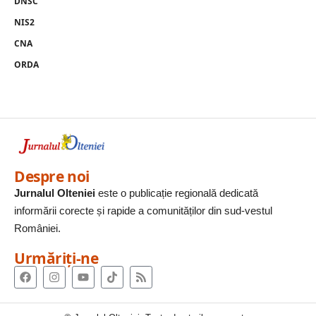
DNSC
NIS2
CNA
ORDA
Despre noi
Jurnalul Olteniei
este o publicație regională dedicată
informării corecte și rapide a comunităților din sud-vestul
României.
Urmăriți-ne