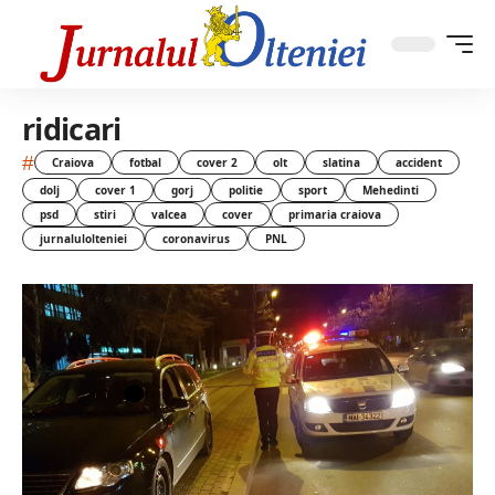
ridicari
#
Craiova
fotbal
cover 2
olt
slatina
accident
dolj
cover 1
gorj
politie
sport
Mehedinti
psd
stiri
valcea
cover
primaria craiova
jurnalulolteniei
coronavirus
PNL