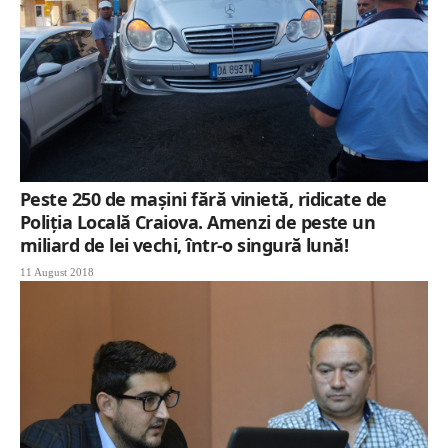
Peste 250 de mașini fără vinietă, ridicate de
Poliția Locală Craiova. Amenzi de peste un
miliard de lei vechi, într-o singură lună!
11 August 2018