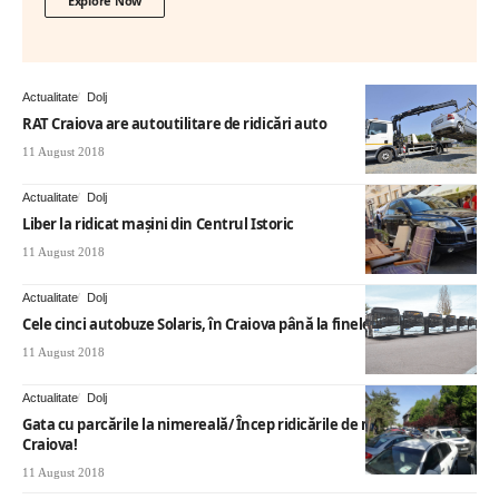
Explore Now
Actualitate
Dolj
RAT Craiova are autoutilitare de ridicări auto
11 August 2018
Actualitate
Dolj
Liber la ridicat mașini din Centrul Istoric
11 August 2018
Actualitate
Dolj
Cele cinci autobuze Solaris, în Craiova până la finele anului
11 August 2018
Actualitate
Dolj
Gata cu parcările la nimereală/ Încep ridicările de mașini în
Craiova!
11 August 2018