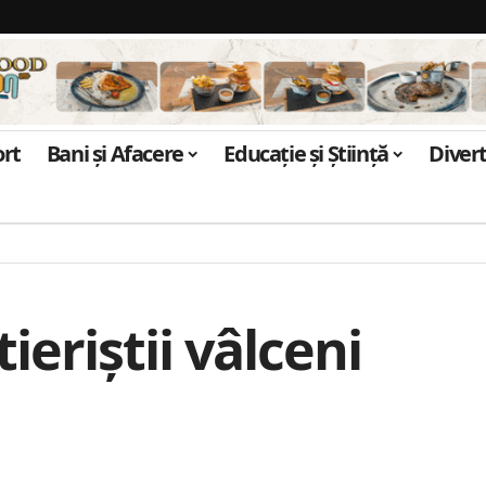
ort
Bani și Afacere
Educație și Știință
Diver
eriștii vâlceni