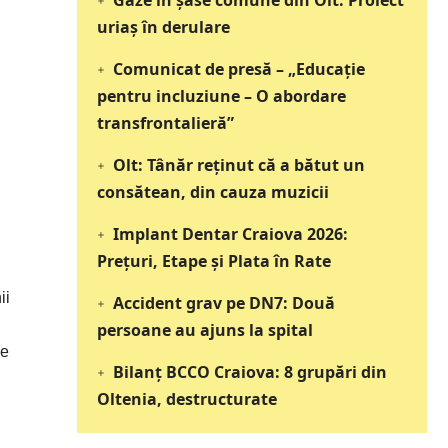
Gaze în șase comune din Olt: Proiect
uriaș în derulare
Comunicat de presă – „Educație
pentru incluziune – O abordare
transfrontalieră”
Olt: Tânăr reţinut că a bătut un
consătean, din cauza muzicii
Implant Dentar Craiova 2026:
Preţuri, Etape şi Plata în Rate
ii
Accident grav pe DN7: Două
persoane au ajuns la spital
de
Bilanț BCCO Craiova: 8 grupări din
Oltenia, destructurate