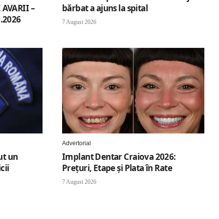
AVARII –
bărbat a ajuns la spital
.2026
7 August 2026
Advertorial
ut un
Implant Dentar Craiova 2026:
cii
Preţuri, Etape şi Plata în Rate
7 August 2026