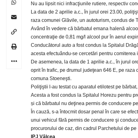
Nu au lipsit nici infracţiunile rutiere, respectiv c
La data de 2 aprilie a.c., în jurul orei 23.00, poliţiş
raza comunei Glăvile, un autoturism, condus de T
Având în vedere că bărbatul emana halenă alcoolică,
concentraţie de 0,81 mg/l alcool pur în aerul expir
Conducătorul auto a fost condus la Spitalul Drăg
acesta efectuându-se cercetări pentru comiterea in
De asemenea, la data de 1 aprilie a.c., în jurul orei
oprit în trafic, pe drumul judeţean 646 E, pe raz
comuna Stoeneşti.
Poliţiştii l-au testat cu aparatul etilotest pe bărba
Acesta a fost condus la Spitalul Horezu pentru pr
și că bărbatul nu deţinea permis de conducere pe
În cauză, s-a întocmit dosar penal în care se efec
unui vehicul fără permis de conducere şi conduce
procurorului de caz, din cadrul Parchetului de p
IPJ Vâlcea