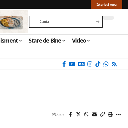
Istoricul meu
tisment
Stare de Bine
Video
Share