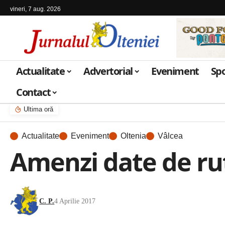
vineri, 7 aug. 2026
Actualitate
Advertorial
Eveniment
Sp
Contact
Ultima oră
Actualitate
Eveniment
Oltenia
Vâlcea
Amenzi date de ruti
C. P.
4 Aprilie 2017