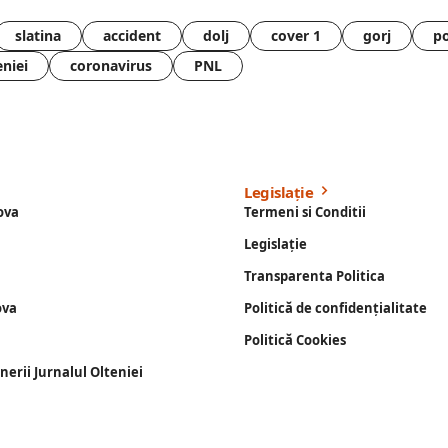
slatina
accident
dolj
cover 1
gorj
po
eniei
coronavirus
PNL
Legislație
ova
Termeni si Conditii
Legislație
Transparenta Politica
ova
Politică de confidențialitate
Politică Cookies
enerii Jurnalul Olteniei