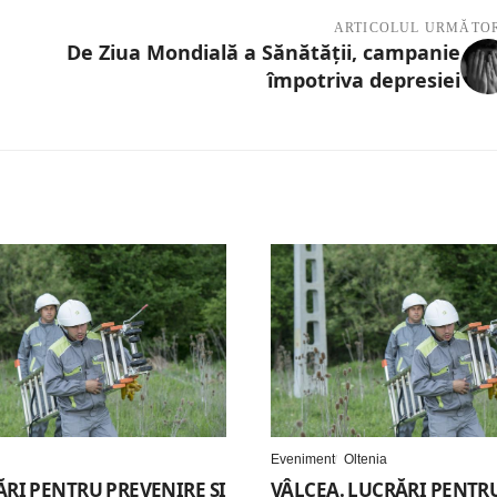
ARTICOLUL URMĂTO
De Ziua Mondială a Sănătății, campanie
împotriva depresiei
Eveniment
Oltenia
ĂRI PENTRU PREVENIRE ȘI
VÂLCEA. LUCRĂRI PENTR