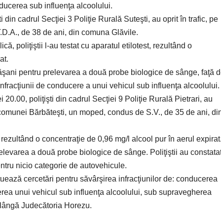
onducerea sub influenţa alcoolului.
ti din cadrul Secţiei 3 Poliţie Rurală Suteşti, au oprit în trafic, pe
.D.A., de 38 de ani, din comuna Glăvile.
 poliţiştii l-au testat cu aparatul etilotest, rezultând o
at.
ăşani pentru prelevarea a două probe biologice de sânge, faţă 
fracţiunii de conducere a unui vehicul sub influenţa alcoolului.
 20.00, poliţişti din cadrul Secţiei 9 Poliţie Rurală Pietrari, au
a comunei Bărbăteşti, un moped, condus de S.V., de 35 de ani, di
t, rezultând o concentraţie de 0,96 mg/l alcool pur în aerul expirat
elevarea a două probe biologice de sânge. Poliţiştii au constata
ntru nicio categorie de autovehicule.
tuează cercetări pentru săvârşirea infracţiunilor de: conducerea
rea unui vehicul sub influenţa alcoolului, sub supravegherea
e lângă Judecătoria Horezu.