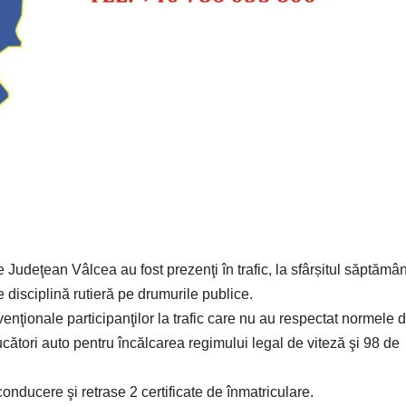
ţie Judeţean Vâlcea au fost prezenţi în trafic, la sfârșitul săptămân
e disciplină rutieră pe drumurile publice.
avenţionale participanţilor la trafic care nu au respectat normele 
ucători auto pentru încălcarea regimului legal de viteză şi 98 de
nducere şi retrase 2 certificate de înmatriculare.