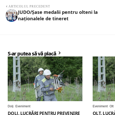
ARTICOLUL PRECEDENT
JUDO/Șase medalii pentru olteni la
naționalele de tineret
S-ar putea să vă placă
Dolj
Eveniment
Eveniment
Olt
DOLJ. LUCRĂRI PENTRU PREVENIRE
OLT. LUCR