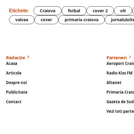
Craiova
fotbal
cover 2
olt
Etichete:
valcea
cover
primaria craiova
jurnalulolt
Redacție
Parteneri
Acasa
Aeroport Crai
Articole
Radio Kiss FM
Despre noi
Altanet
Publicitate
Primaria Crai
Contact
Gazeta de Sud
Vezi toti part