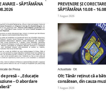
 AVARII – SĂPTĂMÂNA
PREVENIRE ȘI CORECTARE 
08.2026
SĂPTĂMÂNA 10.08 – 16.08
7 August 2026
icate de Presa
Actualitate
Olt
de presă – „Educație
Olt: Tânăr reţinut că a băt
luziune – O abordare
consătean, din cauza muzi
lieră”
7 August 2026