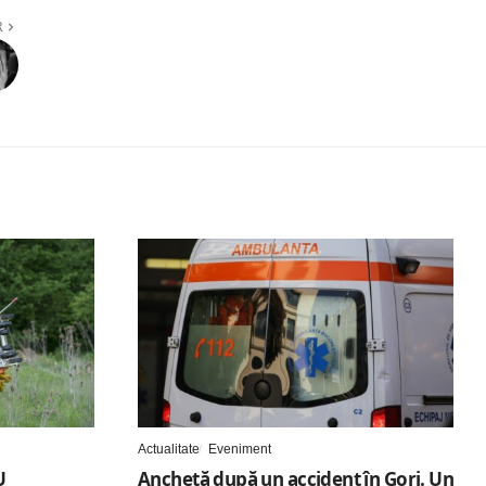
R
Actualitate
Eveniment
U
Anchetă după un accident în Gorj. Un