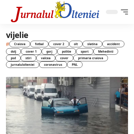
vijelie
#
Craiova
fotbal
cover 2
olt
slatina
accident
dolj
cover 1
gorj
politie
sport
Mehedinti
psd
stiri
valcea
cover
primaria craiova
jurnalulolteniei
coronavirus
PNL