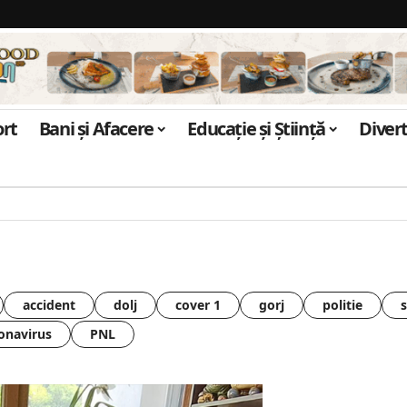
ort
Bani și Afacere
Educație și Știință
Diver
accident
dolj
cover 1
gorj
politie
onavirus
PNL