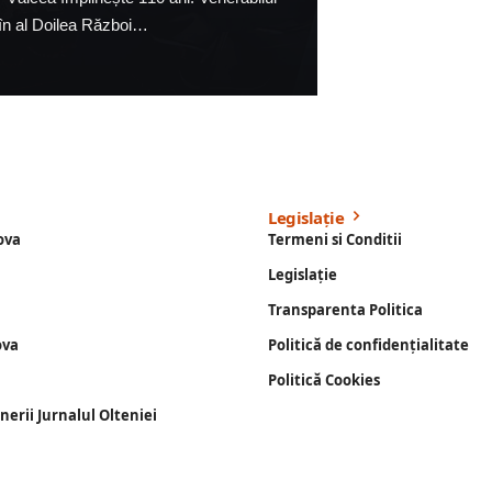
i în al Doilea Război…
Legislație
ova
Termeni si Conditii
Legislație
Transparenta Politica
ova
Politică de confidențialitate
Politică Cookies
enerii Jurnalul Olteniei