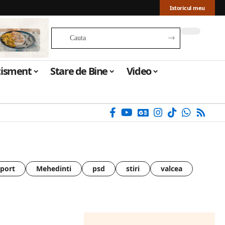
Istoricul meu
tisment
Stare de Bine
Video
sport
Mehedinti
psd
stiri
valcea