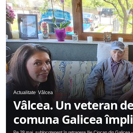
Actualitate
Vâlcea
Vâlcea. Un veteran de
comuna Galicea împli
Pe 28 mai, sublocotenent în retragere Ilie Ciocan din Galicea 