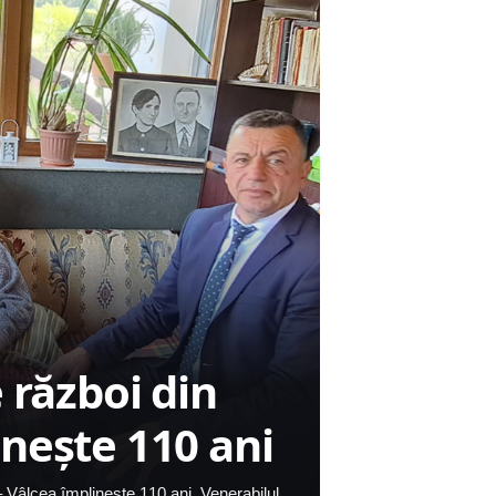
 război din
nește 110 ani
– Vâlcea împlinește 110 ani. Venerabilul