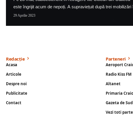
este îngrijit acum de nepoți. A supraviețuit după trei mobilizăr
29 Aprilie 2023
Redacție
Parteneri
Acasa
Aeroport Crai
Articole
Radio Kiss FM
Despre noi
Altanet
Publicitate
Primaria Crai
Contact
Gazeta de Sud
Vezi toti part