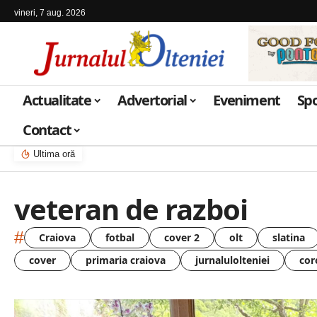
vineri, 7 aug. 2026
Actualitate
Advertorial
Eveniment
Sp
Contact
Ultima oră
veteran de razboi
#
Craiova
fotbal
cover 2
olt
slatina
cover
primaria craiova
jurnalulolteniei
cor