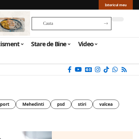
Istoricul meu
tisment
Stare de Bine
Video
sport
Mehedinti
psd
stiri
valcea