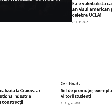
Ea e voleibalista c
an visul american și
celebra UCLA!
22 Iulie 2022
Dolj
Educație
ealizată la Craiova ar
Șef de promoție, exemplu
uționa industria
viitorii studenți
în construcții
11 August 2018