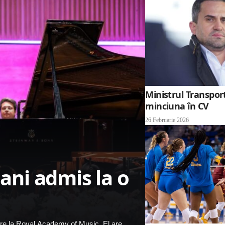
Ministrul Transport
minciuna în CV
26 Februarie 2026
 ani admis la o
lire la Royal Academy of Music. El are