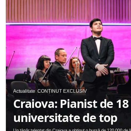
Actualitate
CONȚINUT EXCLUSIV
Craiova: Pianist de 18
universitate de top
Un tânăr talentat din Craiova a obținut o bursă de 120.000 de 