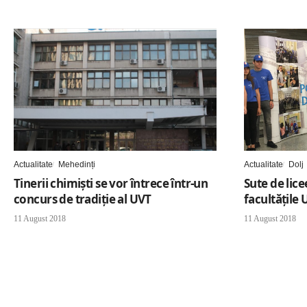
Actualitate
Mehedinți
Actualitate
Dolj
Tinerii chimiști se vor întrece într-un
Sute de lice
concurs de tradiție al UVT
facultăţile 
11 August 2018
11 August 2018