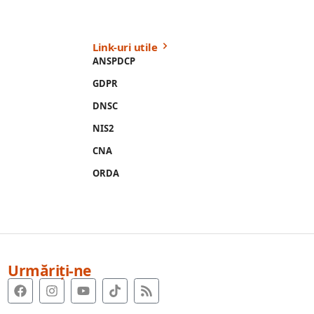
Link-uri utile
ANSPDCP
GDPR
DNSC
NIS2
CNA
ORDA
Urmăriți-ne