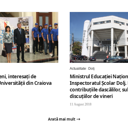
Actualitate
Dolj
eni, interesaţi de
Ministrul Educaţiei Naţiona
Universităţii din Craiova
Inspectoratul Şcolar Dolj. 
contribuţiile dascălilor, su
discuţiilor de vineri
11 August 2018
Arată mai mult