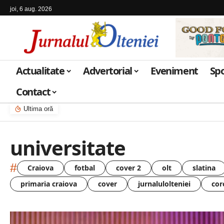
joi, 6 aug. 2026
Actualitate
Advertorial
Eveniment
Sp
Contact
Ultima oră
universitate
#
Craiova
fotbal
cover 2
olt
slatina
primaria craiova
cover
jurnalulolteniei
cor