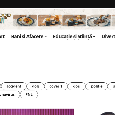
ort
Bani și Afacere
Educație și Știință
Diver
accident
dolj
cover 1
gorj
politie
onavirus
PNL