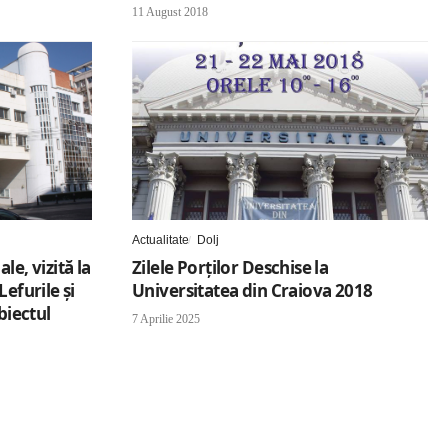
11 August 2018
Actualitate
Dolj
le, vizită la
Zilele Porților Deschise la
Lefurile şi
Universitatea din Craiova 2018
biectul
7 Aprilie 2025