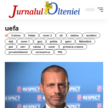
uefa
#
Craiova
fotbal
cover 2
olt
slatina
accident
dolj
cover 1
gorj
politie
sport
Mehedinti
psd
stiri
valcea
cover
primaria craiova
jurnalulolteniei
coronavirus
PNL