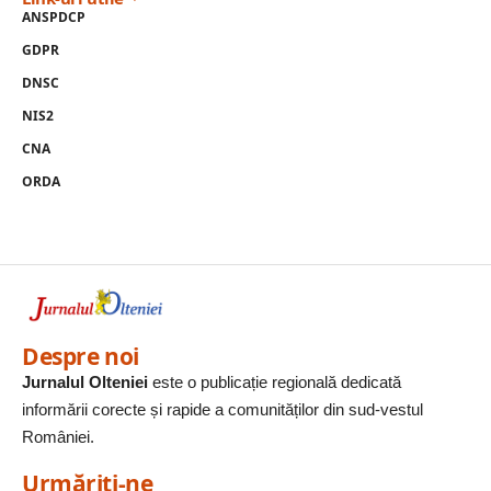
ANSPDCP
GDPR
DNSC
NIS2
CNA
ORDA
Despre noi
Jurnalul Olteniei
este o publicație regională dedicată
informării corecte și rapide a comunităților din sud-vestul
României.
Urmăriți-ne