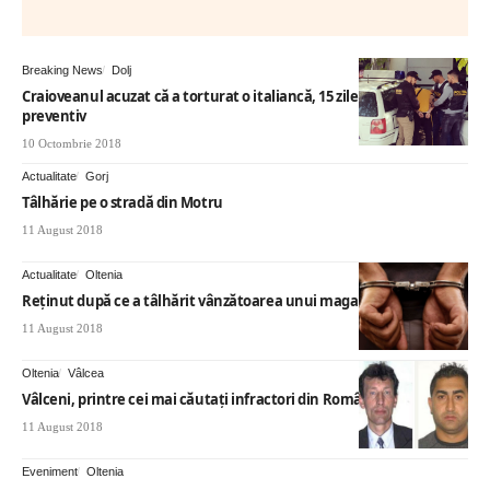
Breaking News
Dolj
Craioveanul acuzat că a torturat o italiancă, 15 zile în arest
preventiv
10 Octombrie 2018
Actualitate
Gorj
Tâlhărie pe o stradă din Motru
11 August 2018
Actualitate
Oltenia
Reținut după ce a tâlhărit vânzătoarea unui magazin
11 August 2018
Oltenia
Vâlcea
Vâlceni, printre cei mai căutaţi infractori din România
11 August 2018
Eveniment
Oltenia