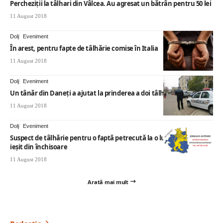
Percheziţii la tâlhari din Vâlcea. Au agresat un bătrân pentru 50 lei
11 August 2018
Dolj
Eveniment
În arest, pentru fapte de tâlhărie comise în Italia
11 August 2018
Dolj
Eveniment
Un tânăr din Daneți a ajutat la prinderea a doi tâlhari craioveni
11 August 2018
Dolj
Eveniment
Suspect de tâlhărie pentru o faptă petrecută la o lună după ce a
ieșit din închisoare
11 August 2018
Arată mai mult