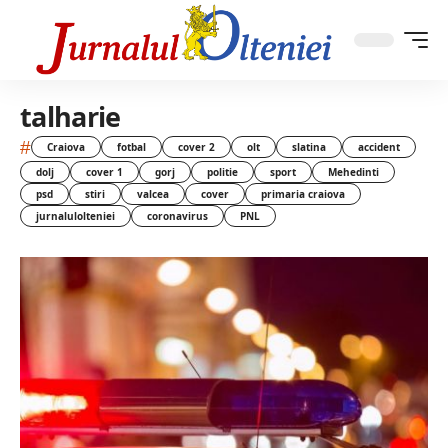
talharie
#
Craiova
fotbal
cover 2
olt
slatina
accident
dolj
cover 1
gorj
politie
sport
Mehedinti
psd
stiri
valcea
cover
primaria craiova
jurnalulolteniei
coronavirus
PNL