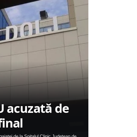
U acuzată de
final
ajatei de la Spitalul Clinic Județean de