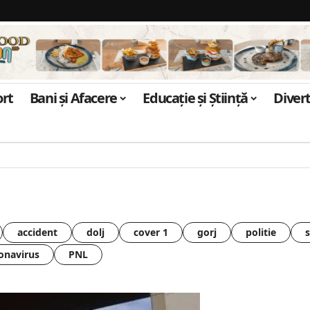
ort
Bani și Afacere
Educație și Știință
Diver
accident
dolj
cover 1
gorj
politie
onavirus
PNL