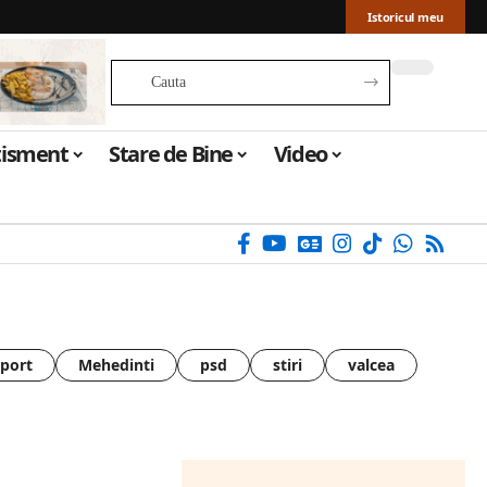
Istoricul meu
tisment
Stare de Bine
Video
sport
Mehedinti
psd
stiri
valcea