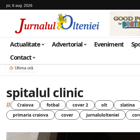
joi, 6 aug. 2026
Actualitate
Advertorial
Eveniment
Sp
Contact
Ultima oră
spitalul clinic
#
Craiova
fotbal
cover 2
olt
slatina
primaria craiova
cover
jurnalulolteniei
cor