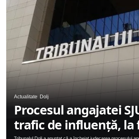
Actualitate
Dolj
Procesul angajatei SJ
trafic de influență, la 
Tribunalul Dolj a anunțat că a încheiat judecarea procesului ang