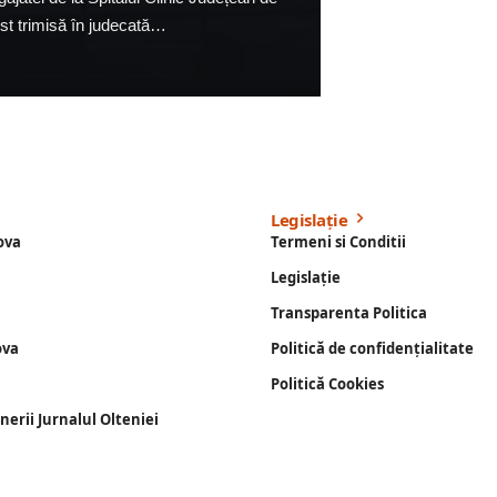
ost trimisă în judecată…
Legislație
ova
Termeni si Conditii
Legislație
Transparenta Politica
ova
Politică de confidențialitate
Politică Cookies
enerii Jurnalul Olteniei