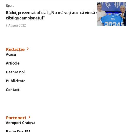
Sport
Rădoi, prezentat oficial. „Nu mă veţi auzi că vin să spun că voi
câştiga campionatul”
9 August 2022
Redacție
Acasa
Articole
Despre noi
Publicitate
Contact
Parteneri
Aeroport Craiova
Radio Kiss FM