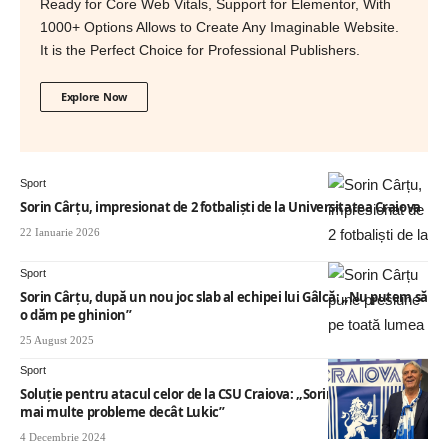
Ready for Core Web Vitals, Support for Elementor, With
1000+ Options Allows to Create Any Imaginable Website.
It is the Perfect Choice for Professional Publishers.
Explore Now
Sport
Sorin Cârțu, impresionat de 2 fotbaliști de la Universitatea Craiova
22 Ianuarie 2026
Sport
Sorin Cârțu, după un nou joc slab al echipei lui Gâlcă: „Nu putem să
o dăm pe ghinion”
25 August 2025
Sport
Soluție pentru atacul celor de la CSU Craiova: „Sorin Cârțu punea
mai multe probleme decât Lukic”
4 Decembrie 2024