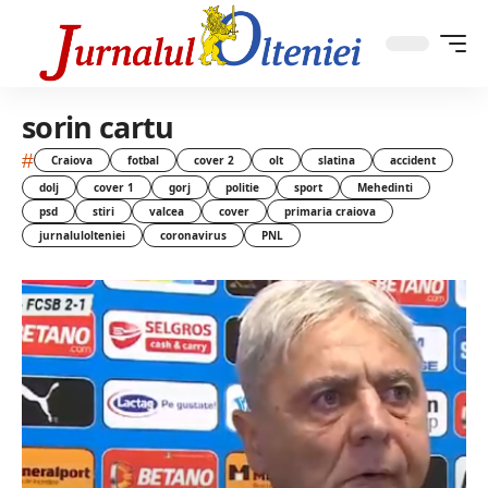
sorin cartu
#
Craiova
fotbal
cover 2
olt
slatina
accident
dolj
cover 1
gorj
politie
sport
Mehedinti
psd
stiri
valcea
cover
primaria craiova
jurnalulolteniei
coronavirus
PNL