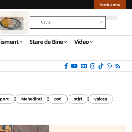
Istoricul meu
tisment
Stare de Bine
Video
sport
Mehedinti
psd
stiri
valcea