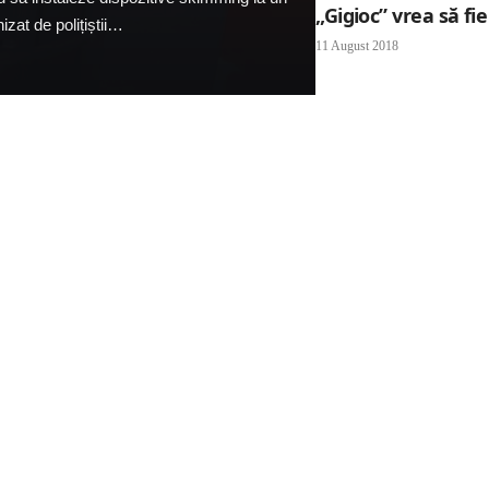
„Gigioc” vrea să fie
zat de polițiștii…
11 August 2018