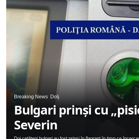
Breaking News
Dolj
Bulgari prinşi cu „pisi
Severin
Doi cetăţeni bulgari au fost prinşi în flagrant în timp ce încer