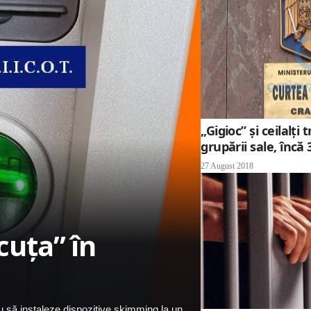
„Gigioc” și ceilalți
grupării sale, încă 
27 August 2018
cuţa” în
cau să instaleze dispozitive skimming la un