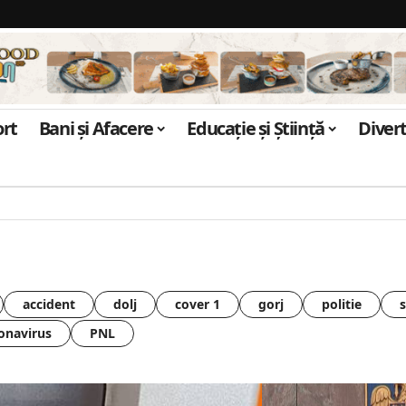
ort
Bani și Afacere
Educație și Știință
Diver
accident
dolj
cover 1
gorj
politie
onavirus
PNL