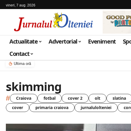
vineri, 7 aug. 2026
Actualitate
Advertorial
Eveniment
Sp
Contact
Ultima oră
skimming
#
Craiova
fotbal
cover 2
olt
slatina
cover
primaria craiova
jurnalulolteniei
cor