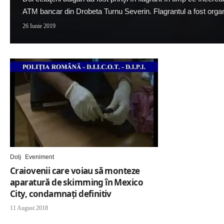
ATM bancar din Drobeta Turnu Severin. Flagrantul a fost organi
26 Iunie 2019
Dolj
Eveniment
Craiovenii care voiau să monteze
aparatură de skimming în Mexico
City, condamnaţi definitiv
11 August 2018