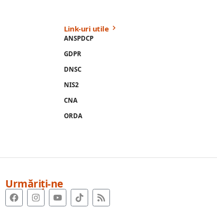
Link-uri utile
ANSPDCP
GDPR
DNSC
NIS2
CNA
ORDA
Urmăriți-ne