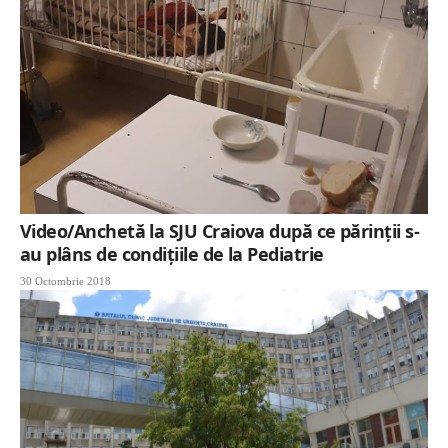
Video/Anchetă la SJU Craiova după ce părinţii s-
au plâns de condiţiile de la Pediatrie
30 Octombrie 2018