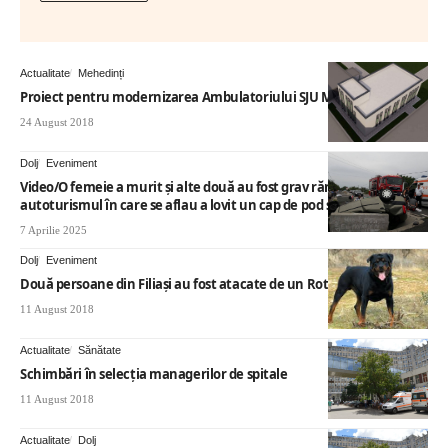
Actualitate
Mehedinți
Proiect pentru modernizarea Ambulatoriului SJU Mehedinti
24 August 2018
Dolj
Eveniment
Video/O femeie a murit și alte două au fost grav rănite după ce
autoturismul în care se aflau a lovit un cap de pod și s-a răsturnat
7 Aprilie 2025
Dolj
Eveniment
Două persoane din Filiași au fost atacate de un Rottweiler
11 August 2018
Actualitate
Sănătate
Schimbări în selecția managerilor de spitale
11 August 2018
Actualitate
Dolj