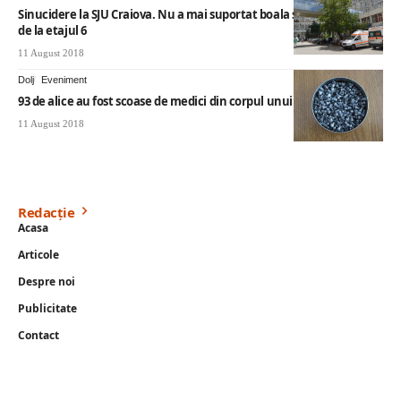
Sinucidere la SJU Craiova. Nu a mai suportat boala şi a sărit în gol
de la etajul 6
11 August 2018
Dolj
Eveniment
93 de alice au fost scoase de medici din corpul unui doljean
11 August 2018
Redacție
Acasa
Articole
Despre noi
Publicitate
Contact