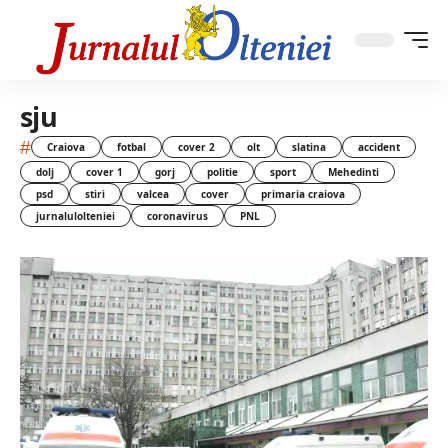
sju
#
Craiova
fotbal
cover 2
olt
slatina
accident
dolj
cover 1
gorj
politie
sport
Mehedinti
psd
stiri
valcea
cover
primaria craiova
jurnalulolteniei
coronavirus
PNL