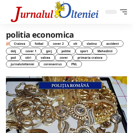
politia economica
#
Craiova
fotbal
cover 2
olt
slatina
accident
dolj
cover 1
gorj
politie
sport
Mehedinti
psd
stiri
valcea
cover
primaria craiova
jurnalulolteniei
coronavirus
PNL