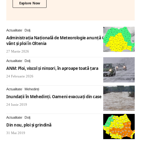
Explore Now
Actualitate
Dolj
Administrația Națională de Meteorologie anunță COD galben de
vânt și ploi în Oltenia
27 Martie 2026
Actualitate
Dolj
ANM: Ploi, viscol și ninsori, în aproape toată țara
24 Februarie 2026
Actualitate
Mehedinți
Inundații în Mehedinți. Oameni evacuați din case
24 Iunie 2019
Actualitate
Dolj
Din nou, ploi şi grindină
31 Mai 2019