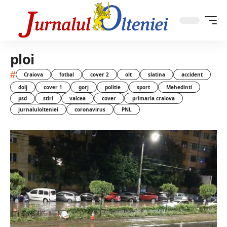
ploi
#
Craiova
fotbal
cover 2
olt
slatina
accident
dolj
cover 1
gorj
politie
sport
Mehedinti
psd
stiri
valcea
cover
primaria craiova
jurnalulolteniei
coronavirus
PNL