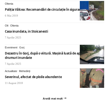
Oltenia
Poliţia Vâlcea: Recomandări de circulaţie în siguranţă pe şosele
6 Mai 2019
Olt
Oltenia
Casa inundata, in Stoicanesti
7 Aprilie 2025
Eveniment
Gorj
Dezastru în Gorj, după o viitură. Maşină luată de ape, culturi şi
drumuri inundate
7 Aprilie 2025
Actualitate
Mehedinți
Severinul, afectat de ploile abundente
11 August 2018
Arată mai mult