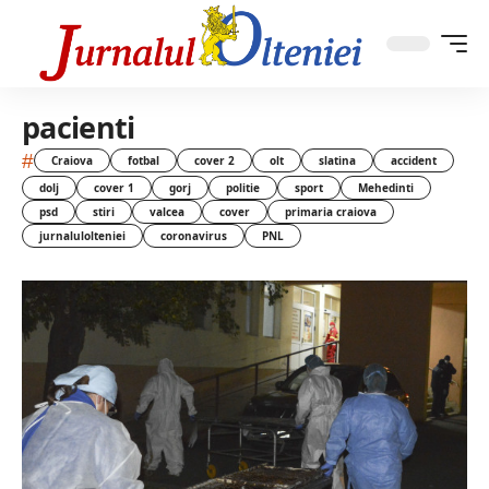
pacienti
#
Craiova
fotbal
cover 2
olt
slatina
accident
dolj
cover 1
gorj
politie
sport
Mehedinti
psd
stiri
valcea
cover
primaria craiova
jurnalulolteniei
coronavirus
PNL