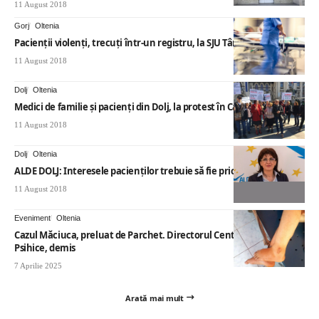
11 August 2018
Gorj
Oltenia
Pacienţii violenţi, trecuţi într-un registru, la SJU Târgu Jiu
11 August 2018
Dolj
Oltenia
Medici de familie și pacienți din Dolj, la protest în Capitală
11 August 2018
Dolj
Oltenia
ALDE DOLJ: Interesele pacienţilor trebuie să fie prioritare
11 August 2018
Eveniment
Oltenia
Cazul Măciuca, preluat de Parchet. Directorul Centrului de Boli
Psihice, demis
7 Aprilie 2025
Arată mai mult