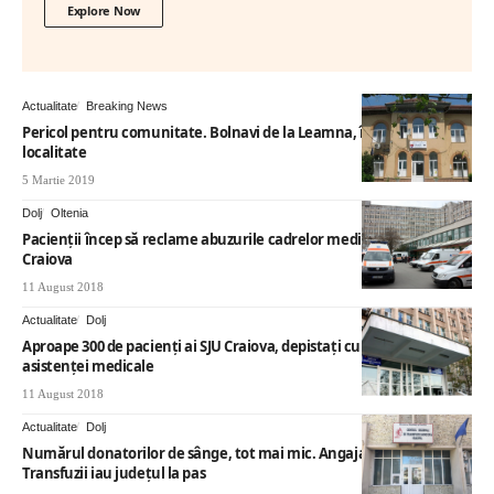
Explore Now
Actualitate
Breaking News
Pericol pentru comunitate. Bolnavi de la Leamna, în barurile din
localitate
5 Martie 2019
Dolj
Oltenia
Pacienții încep să reclame abuzurile cadrelor medicale de la SJU
Craiova
11 August 2018
Actualitate
Dolj
Aproape 300 de pacienți ai SJU Craiova, depistați cu infecții asociate
asistenței medicale
11 August 2018
Actualitate
Dolj
Numărul donatorilor de sânge, tot mai mic. Angajații Centrului de
Transfuzii iau județul la pas