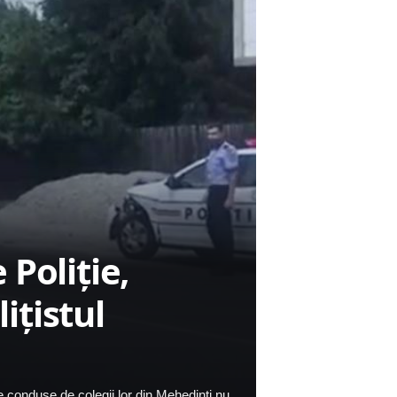
Poliţie,
liţistul
nile conduse de colegii lor din Mehedinţi nu