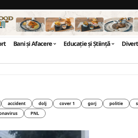
ort
Bani și Afacere
Educație și Știință
Diver
accident
dolj
cover 1
gorj
politie
onavirus
PNL