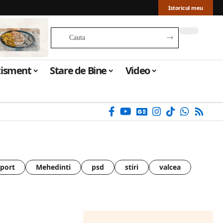
Istoricul meu
tisment
Stare de Bine
Video
sport
Mehedinti
psd
stiri
valcea