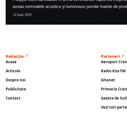
aveau semnalele acustice şi luminoase pornite înainte de pro
14 Iunie 2019
Redacție
Parteneri
Acasa
Aeroport Crai
Articole
Radio Kiss FM
Despre noi
Altanet
Publicitate
Primaria Crai
Contact
Gazeta de Sud
Vezi toti part