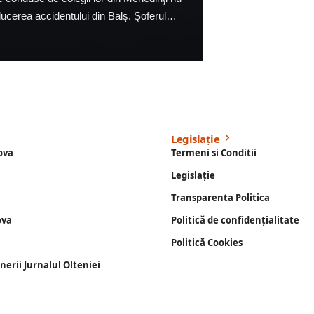
ducerea accidentului din Balş. Şoferul…
Legislație
ova
Termeni si Conditii
Legislație
Transparenta Politica
ova
Politică de confidențialitate
Politică Cookies
enerii Jurnalul Olteniei