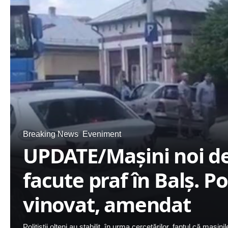
Breaking News
Eveniment
UPDATE/Maşini noi de 
facute praf în Balş. Po
vinovat, amendat
Poliţiştii olteni au stabilit, în urma cercetărilor, faptul că maşi