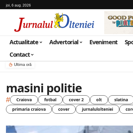
joi, 6 aug. 2026
Actualitate
Advertorial
Eveniment
Sp
Contact
Ultima oră
masini politie
#
Craiova
fotbal
cover 2
olt
slatina
primaria craiova
cover
jurnalulolteniei
cor