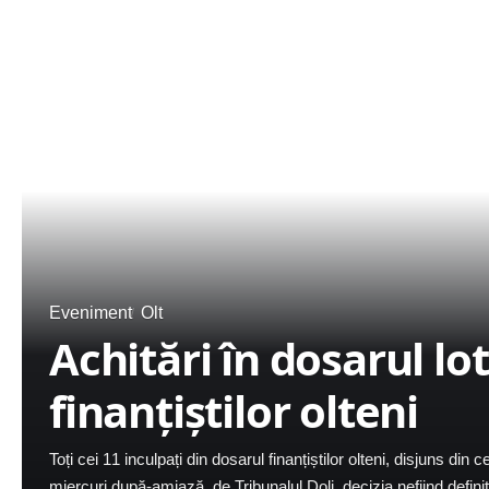
Eveniment
Olt
Achitări în dosarul lo
finanțiștilor olteni
Toți cei 11 inculpați din dosarul finanțiștilor olteni, disjuns din ce
miercuri după-amiază, de Tribunalul Dolj, decizia nefiind definiti