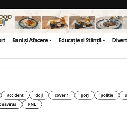
ort
Bani și Afacere
Educație și Știință
Diver
accident
dolj
cover 1
gorj
politie
onavirus
PNL