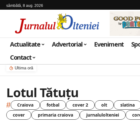
sâmbătă, 8 aug. 2026
Actualitate
Advertorial
Eveniment
Sp
Contact
Ultima oră
Lotul Tătuțu
#
Craiova
fotbal
cover 2
olt
slatina
cover
primaria craiova
jurnalulolteniei
cor