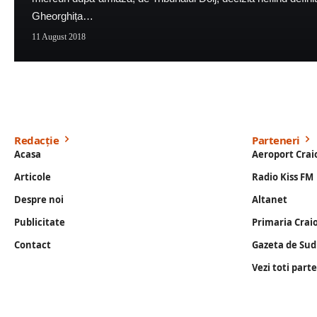
Gheorghița…
11 August 2018
Redacție
Parteneri
Acasa
Aeroport Crai
Articole
Radio Kiss FM
Despre noi
Altanet
Publicitate
Primaria Crai
Contact
Gazeta de Sud
Vezi toti part