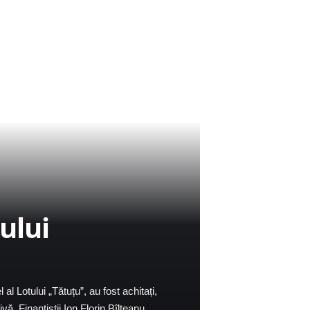
tului
l al Lotului „Tătuțu”, au fost achitați,
vă. Finanțiștii Ion Florin Bîlteanu,