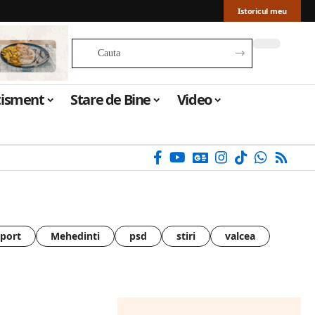
Istoricul meu
tisment
Stare de Bine
Video
sport
Mehedinti
psd
stiri
valcea