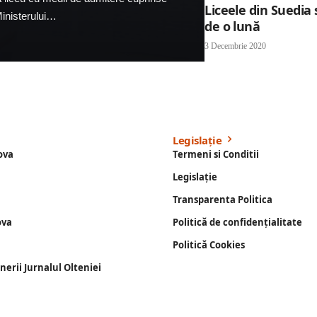
Liceele din Suedia 
 Ministerului…
de o lună
3 Decembrie 2020
Legislație
ova
Termeni si Conditii
Legislație
Transparenta Politica
ova
Politică de confidențialitate
Politică Cookies
enerii Jurnalul Olteniei