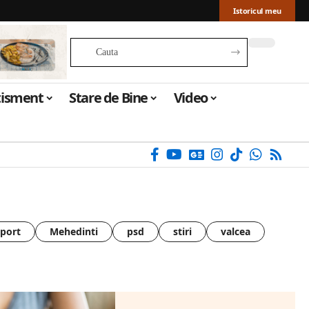
Istoricul meu
tisment
Stare de Bine
Video
sport
Mehedinti
psd
stiri
valcea