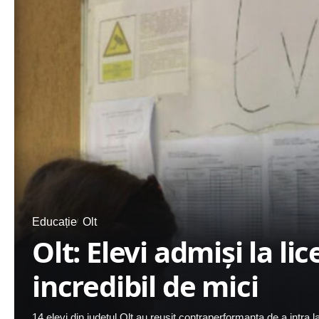
Educație
Olt
Olt: Elevi admişi la li
incredibil de mici
14 elevi din judeţul Olt au reuşit contraperformanţa de a intra 