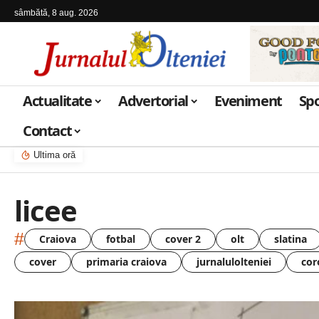
sâmbătă, 8 aug. 2026
Actualitate
Advertorial
Eveniment
Sp
Contact
Ultima oră
licee
#
Craiova
fotbal
cover 2
olt
slatina
cover
primaria craiova
jurnalulolteniei
cor