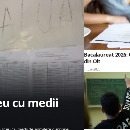
Bacalaureat 2026: 
din Olt
7 Iulie 2026
ceu cu medii
la liceu cu medii de admitere cuprinse