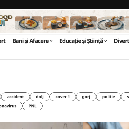
ort
Bani și Afacere
Educație și Știință
Diver
accident
dolj
cover 1
gorj
politie
onavirus
PNL