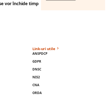
se vor închide timp
Link-uri utile
ANSPDCP
GDPR
DNSC
NIS2
CNA
ORDA