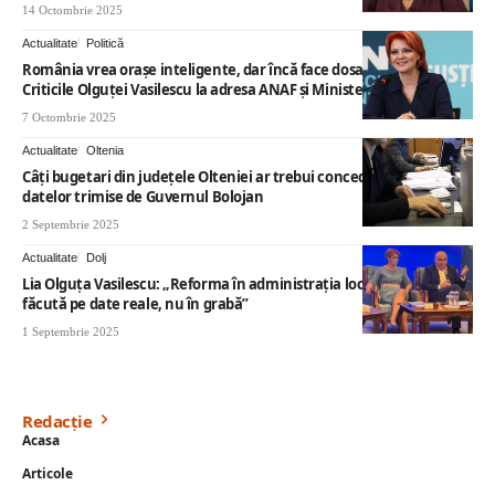
14 Octombrie 2025
Actualitate
Politică
România vrea orașe inteligente, dar încă face dosare cu șină.
Criticile Olguței Vasilescu la adresa ANAF și Ministerului de Finanțe
7 Octombrie 2025
Actualitate
Oltenia
Câţi bugetari din judeţele Olteniei ar trebui concediaţi, potrivit
datelor trimise de Guvernul Bolojan
2 Septembrie 2025
Actualitate
Dolj
Lia Olguța Vasilescu: „Reforma în administrația locală trebuie
făcută pe date reale, nu în grabă”
1 Septembrie 2025
Redacție
Acasa
Articole