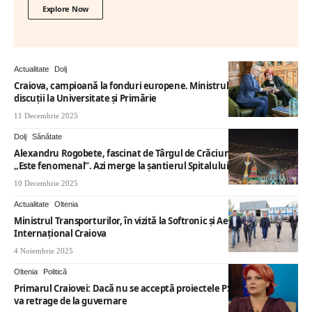
Explore Now
Actualitate
Dolj
Craiova, campioană la fonduri europene. Ministrul Dragoș Pîslaru,
discuții la Universitate și Primărie
11 Decembrie 2025
Dolj
Sănătate
Alexandru Rogobete, fascinat de Târgul de Crăciun din Craiova:
„Este fenomenal”. Azi merge la șantierul Spitalului Regional
10 Decembrie 2025
Actualitate
Oltenia
Ministrul Transporturilor, în vizită la Softronic și Aeroportul
Internațional Craiova
4 Noiembrie 2025
Oltenia
Politică
Primarul Craiovei: Dacă nu se acceptă proiectele PSD, partidul se
va retrage de la guvernare