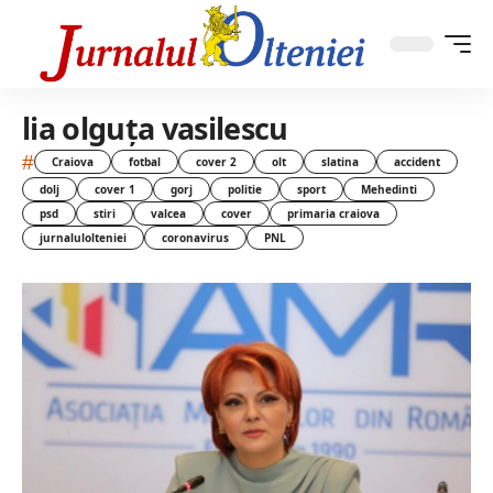
lia olguţa vasilescu
#
Craiova
fotbal
cover 2
olt
slatina
accident
dolj
cover 1
gorj
politie
sport
Mehedinti
psd
stiri
valcea
cover
primaria craiova
jurnalulolteniei
coronavirus
PNL