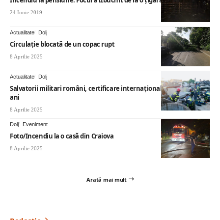
24 Iunie 2019
Actualitate
Dolj
Circulație blocată de un copac rupt
8 Aprilie 2025
Actualitate
Dolj
Salvatorii militari români, certificare internaţională pentru încă 5
ani
8 Aprilie 2025
Dolj
Eveniment
Foto/Incendiu la o casă din Craiova
8 Aprilie 2025
Arată mai mult