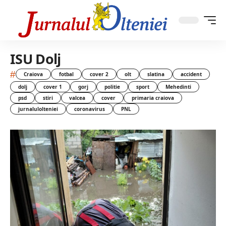
ISU Dolj
#
Craiova
fotbal
cover 2
olt
slatina
accident
dolj
cover 1
gorj
politie
sport
Mehedinti
psd
stiri
valcea
cover
primaria craiova
jurnalulolteniei
coronavirus
PNL