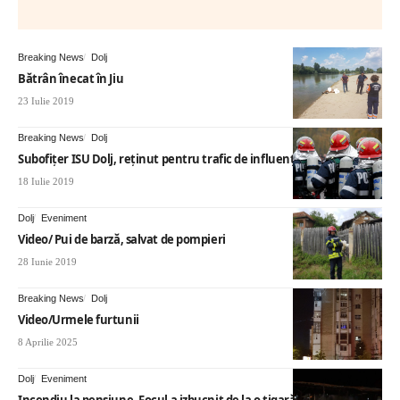
Breaking News
Dolj
Bătrân înecat în Jiu
23 Iulie 2019
Breaking News
Dolj
Subofiţer ISU Dolj, reţinut pentru trafic de influenţă
18 Iulie 2019
Dolj
Eveniment
Video/ Pui de barză, salvat de pompieri
28 Iunie 2019
Breaking News
Dolj
Video/Urmele furtunii
8 Aprilie 2025
Dolj
Eveniment
Incendiu la pensiune. Focul a izbucnit de la o țigară