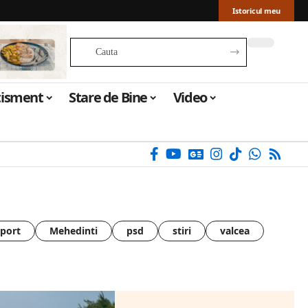
Istoricul meu
tisment
Stare de Bine
Video
sport
Mehedinti
psd
stiri
valcea