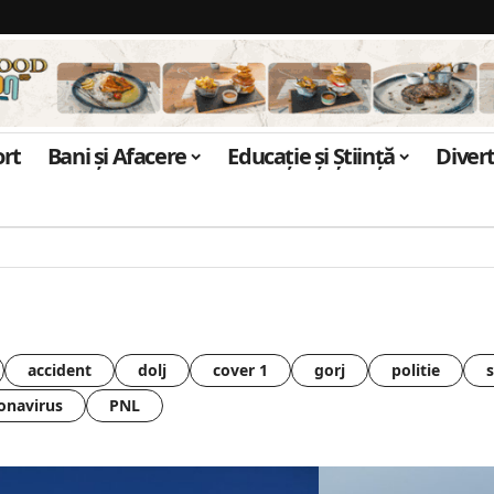
ort
Bani și Afacere
Educație și Știință
Diver
accident
dolj
cover 1
gorj
politie
onavirus
PNL