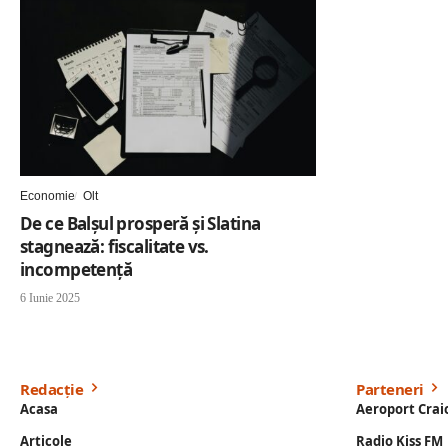
Economie
Olt
De ce Balșul prosperă și Slatina
stagnează: fiscalitate vs.
incompetență
6 Iunie 2025
Redacție
Parteneri
Acasa
Aeroport Crai
Articole
Radio Kiss FM