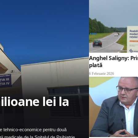
Anghel Saligny: Pri
plată
6 Februarie 2026
lioane lei la
iile tehnico-economice pentru două
i medicale de la Spitalul de Psihiatrie