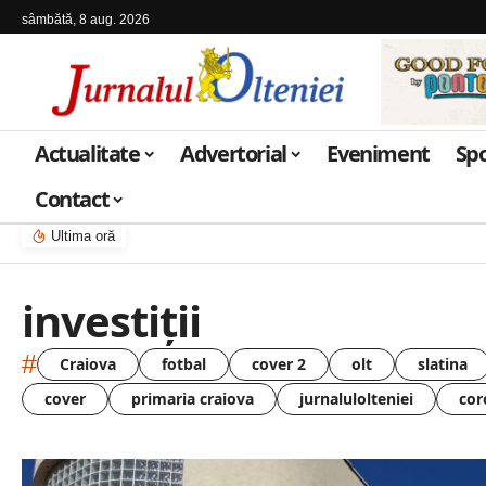
sâmbătă, 8 aug. 2026
Actualitate
Advertorial
Eveniment
Sp
Contact
Ultima oră
investiţii
#
Craiova
fotbal
cover 2
olt
slatina
cover
primaria craiova
jurnalulolteniei
cor