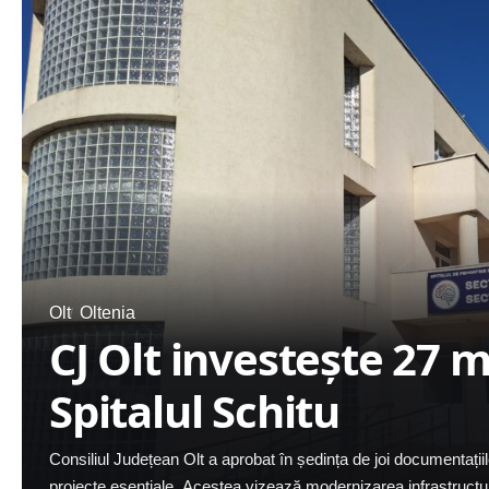
Olt
Oltenia
CJ Olt investește 27 mi
Spitalul Schitu
Consiliul Județean Olt a aprobat în ședința de joi documentaț
proiecte esențiale. Acestea vizează modernizarea infrastructuri