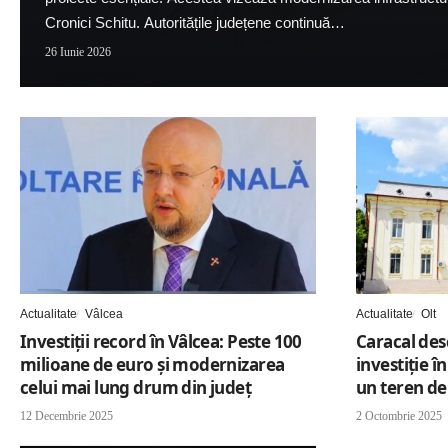
Cronici Schitu. Autoritățile județene continuă…
26 Iunie 2026
Actualitate
Vâlcea
Actualitate
Olt
Investiții record în Vâlcea: Peste 100
Caracal des
milioane de euro și modernizarea
investiție î
celui mai lung drum din județ
un teren de
12 Decembrie 2025
2 Octombrie 2025