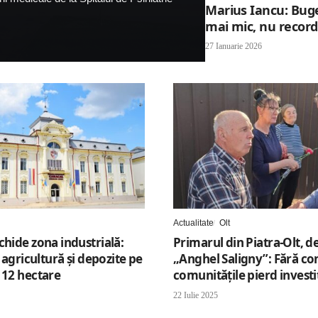
Marius Iancu: Buge
mai mic, nu record
27 Ianuarie 2026
Actualitate
Olt
chide zona industrială:
Primarul din Piatra-Olt, d
n agricultură și depozite pe
„Anghel Saligny”: Fără co
 12 hectare
comunitățile pierd investiț
22 Iulie 2025