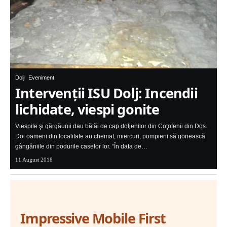
Dolj
Eveniment
Intervenţii ISU Dolj: Incendii
lichidate, viespi gonite
Viespile şi gărgăunii dau bătăi de cap doljenilor din Coţofenii din Dos.
Doi oameni din localitate au chemat, miercuri, pompierii să gonească
gângăniile din podurile caselor lor. “În data de…
11 August 2018
Impressive Mobile First