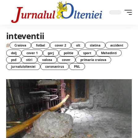
inteventii
#
Craiova
fotbal
cover 2
olt
slatina
accident
dolj
cover 1
gorj
politie
sport
Mehedinti
psd
stiri
valcea
cover
primaria craiova
jurnalulolteniei
coronavirus
PNL