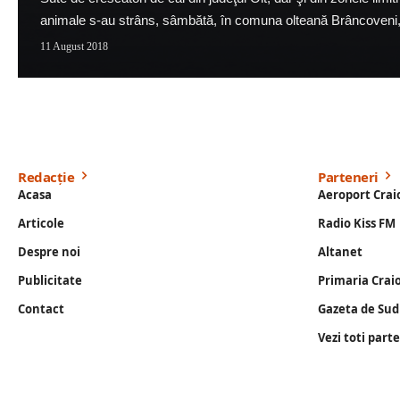
animale s-au strâns, sâmbătă, în comuna olteană Brâncoveni,
11 August 2018
Redacție
Parteneri
Acasa
Aeroport Crai
Articole
Radio Kiss FM
Despre noi
Altanet
Publicitate
Primaria Crai
Contact
Gazeta de Sud
Vezi toti part