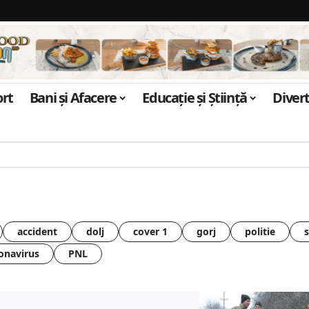
ort
Bani și Afacere
Educație și Știință
Diver
accident
dolj
cover 1
gorj
politie
onavirus
PNL