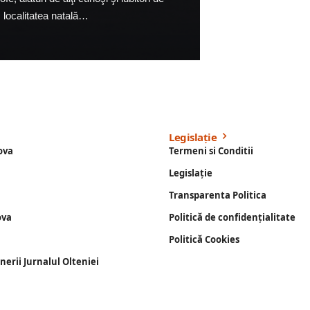
 localitatea natală…
Legislație
ova
Termeni si Conditii
Legislație
Transparenta Politica
ova
Politică de confidențialitate
Politică Cookies
enerii Jurnalul Olteniei