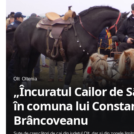
Olt
Oltenia
„Încuratul Cailor de 
în comuna lui Consta
Brâncoveanu
Sute de crescători de cai din judeţul Olt, dar şi din zonele limitrof