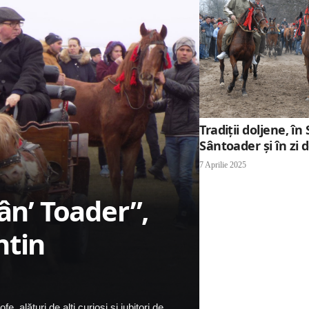
Tradiții doljene, î
Sântoader și în zi
7 Aprilie 2025
Sân’ Toader”,
ntin
e, alături de alţi curioşi şi iubitori de