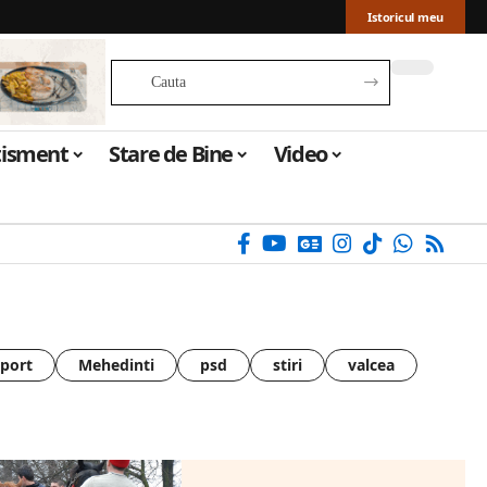
Istoricul meu
tisment
Stare de Bine
Video
sport
Mehedinti
psd
stiri
valcea