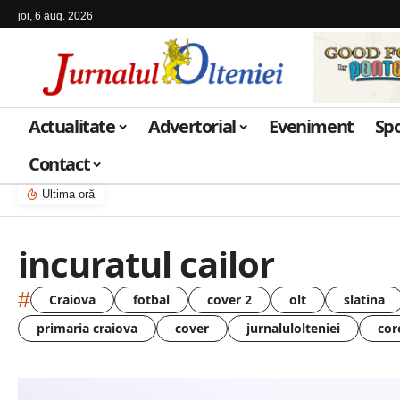
joi, 6 aug. 2026
Actualitate
Advertorial
Eveniment
Sp
Contact
Ultima oră
incuratul cailor
#
Craiova
fotbal
cover 2
olt
slatina
primaria craiova
cover
jurnalulolteniei
cor