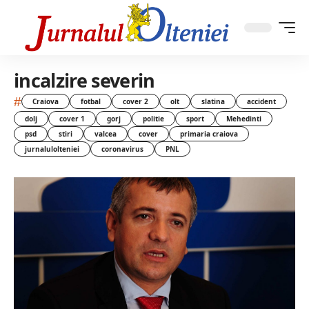
incalzire severin
#
Craiova
fotbal
cover 2
olt
slatina
accident
dolj
cover 1
gorj
politie
sport
Mehedinti
psd
stiri
valcea
cover
primaria craiova
jurnalulolteniei
coronavirus
PNL