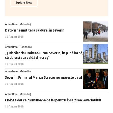
Explore Now
Actualitate
Mehedinți
Datorii nesimţite la căldură, în Severin
11 August 2018
Actualitate
Economie
„Judecătoria Drobeta-Turnu Severin, în plină iarnă, opreşte
căldura şi apa caldă din oraş”
11 August 2018
Actualitate
Mehedinți
Severin: Primarul Marius Screciu nu măreşte birul
11 August 2018
Actualitate
Mehedinți
Cioloş a dat cei 19 milioane de lei pentru încălzirea Severinului!
11 August 2018