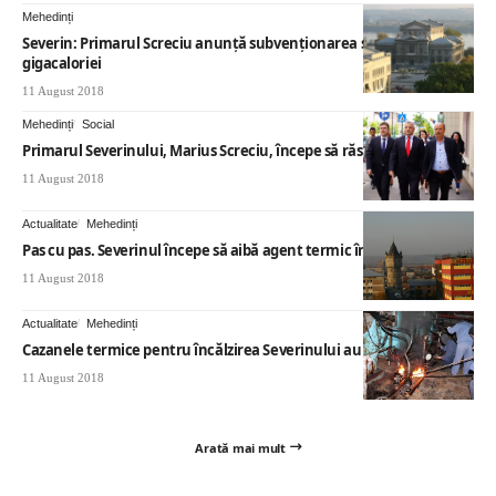
Mehedinți
Severin: Primarul Screciu anunţă subvenţionarea scumpirii
gigacaloriei
11 August 2018
Mehedinți
Social
Primarul Severinului, Marius Screciu, începe să răsufle uşurat
11 August 2018
Actualitate
Mehedinți
Pas cu pas. Severinul începe să aibă agent termic în etape
11 August 2018
Actualitate
Mehedinți
Cazanele termice pentru încălzirea Severinului au fost aprinse
11 August 2018
Arată mai mult