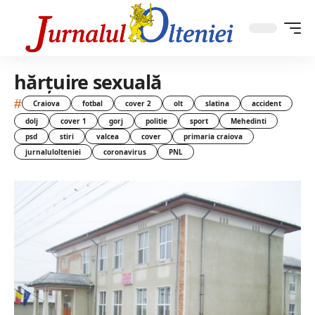
hărțuire sexuală
#
Craiova
fotbal
cover 2
olt
slatina
accident
dolj
cover 1
gorj
politie
sport
Mehedinti
psd
stiri
valcea
cover
primaria craiova
jurnalulolteniei
coronavirus
PNL