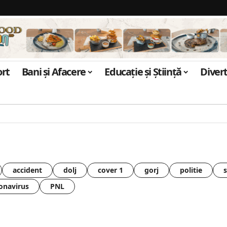
ort
Bani și Afacere
Educație și Știință
Diver
accident
dolj
cover 1
gorj
politie
onavirus
PNL