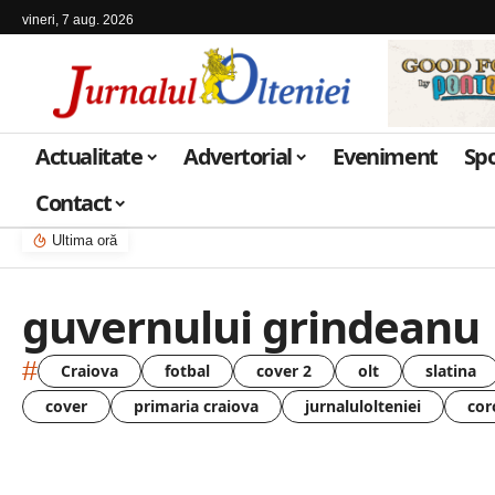
vineri, 7 aug. 2026
Actualitate
Advertorial
Eveniment
Sp
Contact
Ultima oră
guvernului grindeanu
#
Craiova
fotbal
cover 2
olt
slatina
cover
primaria craiova
jurnalulolteniei
cor