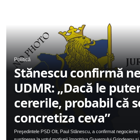
Politică
Stănescu confirmă ne
UDMR: „Dacă le pute
cererile, probabil că s
concretiza ceva”
Preşedintele PSD Olt, Paul Stănescu, a confirmat negocieril
susţinerea la votul moţiunii împotriva Guvernului Grindeanu şi 