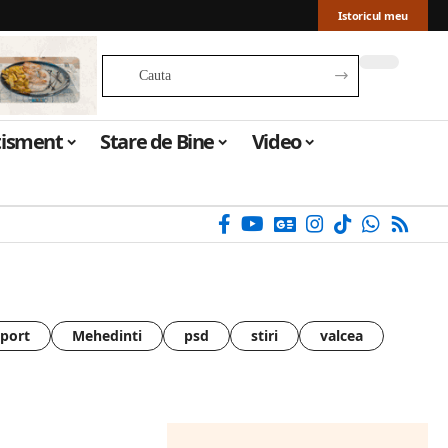
Istoricul meu
tisment
Stare de Bine
Video
sport
Mehedinti
psd
stiri
valcea