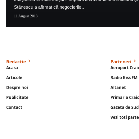
Stănescu a afirmat că negocierile…
11 August 2018
Redacție
Parteneri
Acasa
Aeroport Crai
Articole
Radio Kiss FM
Despre noi
Altanet
Publicitate
Primaria Crai
Contact
Gazeta de Sud
Vezi toti part