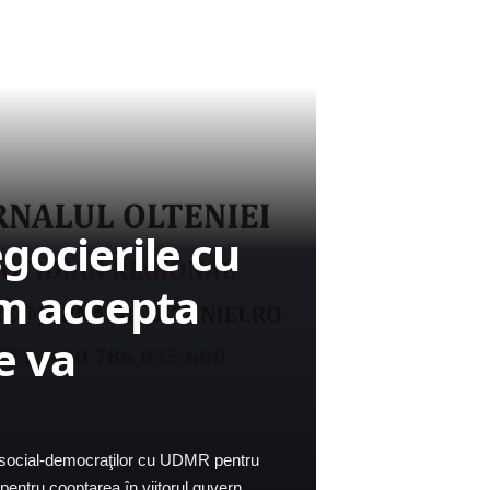
gocierile cu
m accepta
e va
e social-democraţilor cu UDMR pentru
pentru cooptarea în viitorul guvern.